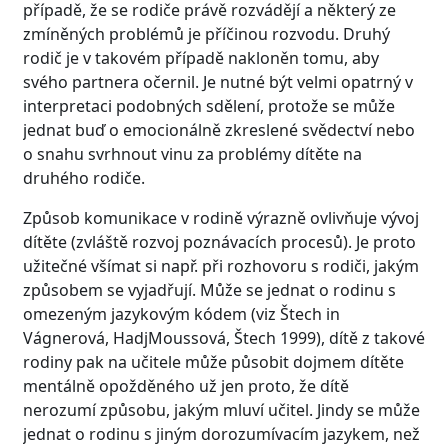
případě, že se rodiče právě rozvádějí a některý ze
zmíněných problémů je příčinou rozvodu. Druhý
rodič je v takovém případě nakloněn tomu, aby
svého partnera očernil. Je nutné být velmi opatrný v
interpretaci podobných sdělení, protože se může
jednat buď o emocionálně zkreslené svědectví nebo
o snahu svrhnout vinu za problémy dítěte na
druhého rodiče.
Způsob komunikace v rodině výrazně ovlivňuje vývoj
dítěte (zvláště rozvoj poznávacích procesů). Je proto
užitečné všímat si např. při rozhovoru s rodiči, jakým
způsobem se vyjadřují. Může se jednat o rodinu s
omezeným jazykovým kódem (viz Štech in
Vágnerová, HadjMoussová, Štech 1999), dítě z takové
rodiny pak na učitele může působit dojmem dítěte
mentálně opožděného už jen proto, že dítě
nerozumí způsobu, jakým mluví učitel. Jindy se může
jednat o rodinu s jiným dorozumívacím jazykem, než