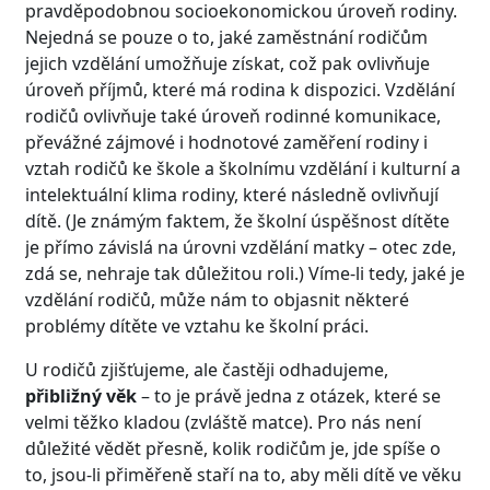
pravděpodobnou socioekonomickou úroveň rodiny.
Nejedná se pouze o to, jaké zaměstnání rodičům
jejich vzdělání umožňuje získat, což pak ovlivňuje
úroveň příjmů, které má rodina k dispozici. Vzdělání
rodičů ovlivňuje také úroveň rodinné komunikace,
převážné zájmové i hodnotové zaměření rodiny i
vztah rodičů ke škole a školnímu vzdělání i kulturní a
intelektuální klima rodiny, které následně ovlivňují
dítě. (Je známým faktem, že školní úspěšnost dítěte
je přímo závislá na úrovni vzdělání matky – otec zde,
zdá se, nehraje tak důležitou roli.) Víme-li tedy, jaké je
vzdělání rodičů, může nám to objasnit některé
problémy dítěte ve vztahu ke školní práci.
U rodičů zjišťujeme, ale častěji odhadujeme,
přibližný věk
– to je právě jedna z otázek, které se
velmi těžko kladou (zvláště matce). Pro nás není
důležité vědět přesně, kolik rodičům je, jde spíše o
to, jsou-li přiměřeně staří na to, aby měli dítě ve věku