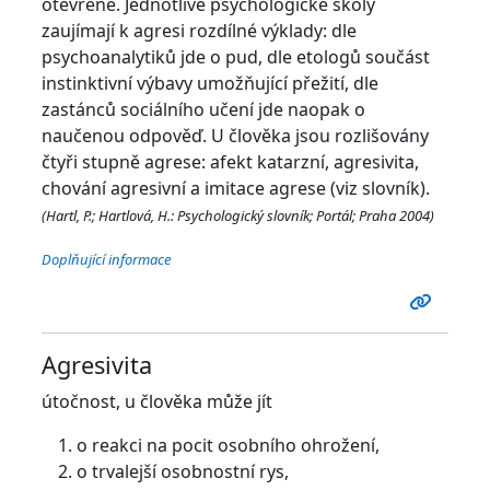
otevřeně. Jednotlivé psychologické školy
zaujímají k agresi rozdílné výklady: dle
psychoanalytiků jde o pud, dle etologů součást
instinktivní výbavy umožňující přežití, dle
zastánců sociálního učení jde naopak o
naučenou odpověď. U člověka jsou rozlišovány
čtyři stupně agrese: afekt katarzní, agresivita,
chování agresivní a imitace agrese (viz slovník).
(Hartl, P.; Hartlová, H.: Psychologický slovník; Portál; Praha 2004)
Doplňující informace
Agresivita
útočnost, u člověka může jít
o reakci na pocit osobního ohrožení,
o trvalejší osobnostní rys,