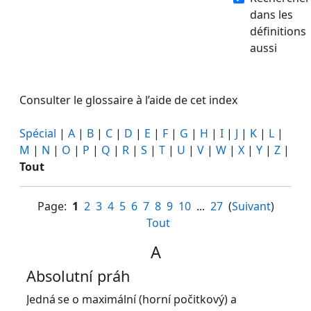
dans les
définitions
aussi
Consulter le glossaire à l’aide de cet index
Spécial
|
A
|
B
|
C
|
D
|
E
|
F
|
G
|
H
|
I
|
J
|
K
|
L
|
M
|
N
|
O
|
P
|
Q
|
R
|
S
|
T
|
U
|
V
|
W
|
X
|
Y
|
Z
|
Tout
Page:
1
2
3
4
5
6
7
8
9
10
...
27
(
Suivant
)
Tout
A
Absolutní práh
Jedná
se o maximální (horní počitkový) a