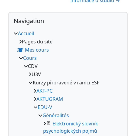
Informace o studiu →
Blocs
Passer Navigation
Navigation
Accueil
Pages du site
Mes cours
Cours
CDV
U3V
Kurzy připravené v rámci ESF
AKT-PC
AKTUGRAM
EDU-V
Généralités
Elektronický slovník
psychologických pojmů