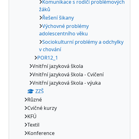
Komunikace s rodiči problémových
žáků
Řešení šikany
Výchovné problémy
adolescentního věku
Sociokulturní problémy a odchylky
v chování
POR12_1
Vnitřní jazyková škola
Vnitřní jazyková škola - Cvičení
Vnitřní jazyková škola - výuka
ZZŠ
Různé
Cvičné kurzy
KFÚ
Textil
Konference