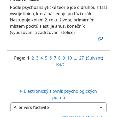
Podle psychoanalytické teorie jde o druhou z fází
vývoje libida, která následuje po fázi orální.
Nastupuje kolem 2. roku života, primárním
místem pocitů slasti je anus, konečník
(vypuzování a zadržování stolice)
Page:
1
2
3
4
5
6
7
8
9
10
...
27
(
Suivant
)
Tout
← Elektronický slovník psychologických 
pojmů
Aller vers l’activité