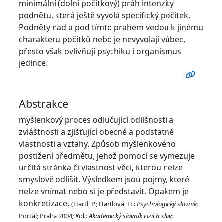
minimální (dolní počitkový) práh intenzity
podnětu, která ještě vyvolá specifický počitek.
Podněty nad a pod tímto prahem vedou k jinému
charakteru počitků nebo je nevyvolají vůbec,
přesto však ovlivňují psychiku i organismus
jedince.
Abstrakce
myšlenkový proces odlučující odlišnosti a
zvláštnosti a zjišťující obecné a podstatné
vlastnosti a vztahy. Způsob myšlenkového
postižení předmětu, jehož pomocí se vymezuje
určitá stránka či vlastnost věci, kterou nelze
smyslově odlišit. Výsledkem jsou pojmy, které
nelze vnímat nebo si je představit. Opakem je
konkretizace.
(Hartl, P.; Hartlová, H.:
Psychologický slovník;
Portál; Praha 2004
; K
ol
.: Akademický slovník cizích slov;