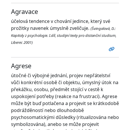
Agravace
účelová tendence v chování jedince, který své
prožitky navenek úmyslně zveličuje.
(Švingalová, D.:
Kapitoly z psychologie. I.díl, studijní texty pro distanční studium,
Liberec 2001)
Agrese
útočné či výbojné jednání, projev nepřátelství
vůči konkrétní osobě či objektu, úmyslný útok na
překážku, osobu, předmět stojící v cestě k
uspokojení potřeby (reakce na frustraci). Agrese
může být buď potlačena a projevit se krátkodobě
podrážděností nebo dlouhodobě
psychosomatickými důsledky (ritualizována nebo
symbolizována), anebo se může projevit