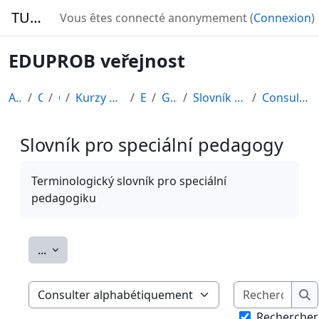
Passer au contenu principal
TURBO
Vous êtes connecté anonymement (
Connexion
)
EDUPROB veřejnost
Accueil
Cours
CDV
Kurzy připravené v rámci ESF
EDU-V
Généralités
Slovník pro speciální pedagogy
Consulter alphabétiquement
Slovník pro speciální pedagogy
Conditions d’achèvement
Terminologický slovník pro speciální
pedagogiku
Exporter des articles
...
Rech
Consulter le glossaire à l’aide de cet index
Re
Rechercher