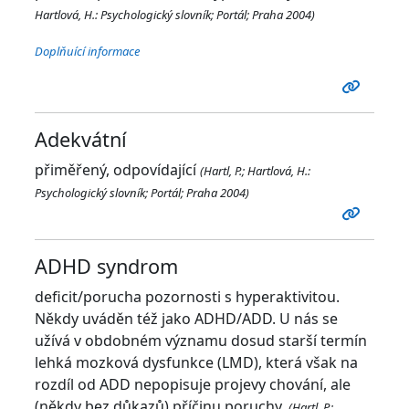
Hartlová, H.: Psychologický slovník; Portál; Praha 2004)
Doplňuící informace
Adekvátní
přiměřený, odpovídající
(Hartl, P.; Hartlová, H.:
Psychologický slovník; Portál; Praha 2004)
ADHD syndrom
deficit/porucha pozornosti s hyperaktivitou.
Někdy uváděn též jako ADHD/ADD. U nás se
užívá v obdobném významu dosud starší termín
lehká mozková dysfunkce (LMD), která však na
rozdíl od ADD nepopisuje projevy chování, ale
(někdy bez důkazů) příčinu poruchy.
(Hartl, P.;