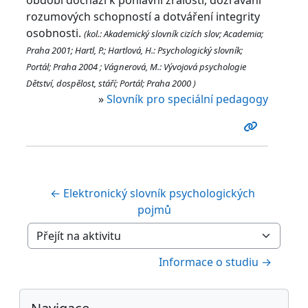
rozumových schopností a dotváření integrity
osobnosti.
(kol.: Akademický slovník cizích slov; Academia;
Praha 2001;
Hartl, P.; Hartlová, H.: Psychologický slovník;
Portál; Praha 2004
; Vágnerová, M.: Vývojová psychologie
Dětství, dospělost, stáří; Portál; Praha 2000 )
»
Slovník pro speciální pedagogy
← Elektronický slovník psychologických 
pojmů
Přejít na aktivitu
Informace o studiu →
Bloky
Přeskočit: Navigace