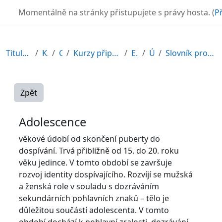
Přejít k hlavnímu obsahu
TURBO
Momentálně na stránky přistupujete s právy hosta. (
Př
Titulní stránka
Kurzy
CDV
Kurzy připravené v rámci ESF
EDU-V
Úvod
Slovník pro speciální pedagogy
Zpět
Adolescence
věkové údobí od skončení puberty do
dospívání. Trvá přibližně od 15. do 20. roku
věku jedince. V tomto období se završuje
rozvoj identity dospívajícího. Rozvíjí se mužská
a ženská role v souladu s dozráváním
sekundárních pohlavních znaků – tělo je
důležitou součástí adolescenta. V tomto
období dochází k pohlavní zralosti, dozrávání