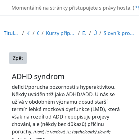
Přejít k hlavnímu obsahu
TURBO
Momentálně na stránky přistupujete s právy hosta. (
Př
Titulní stránka
Kurzy
CDV
Kurzy připravené v rámci ESF
EDU-V
Úvod
Slovník pro speciální pedagogy
Zpět
ADHD syndrom
deficit/porucha pozornosti s hyperaktivitou.
Někdy uváděn též jako ADHD/ADD. U nás se
užívá v obdobném významu dosud starší
termín lehká mozková dysfunkce (LMD), která
však na rozdíl od ADD nepopisuje projevy
chování, ale (někdy bez důkazů) příčinu
poruchy.
(Hartl, P.; Hartlová, H.: Psychologický slovník;