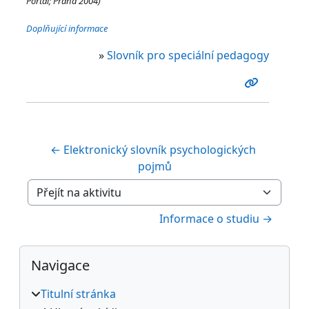
Portál; Praha 2004)
Doplňující informace
»
Slovník pro speciální pedagogy
← Elektronický slovník psychologických 
pojmů
Přejít na aktivitu
Informace o studiu →
Bloky
Přeskočit: Navigace
Navigace
Titulní stránka