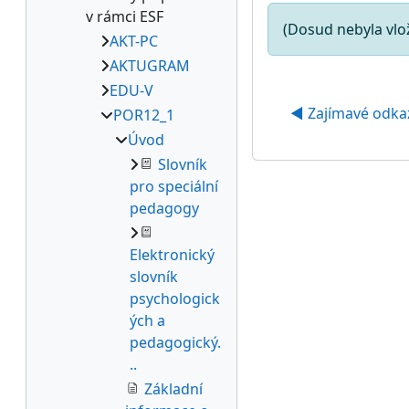
v rámci ESF
(Dosud nebyla vl
AKT-PC
AKTUGRAM
EDU-V
◀︎ Zajímavé odka
POR12_1
Úvod
Slovník
pro speciální
pedagogy
Elektronický
slovník
psychologick
ých a
pedagogický.
..
Základní