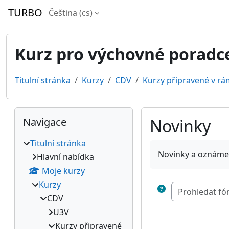
Přejít k hlavnímu obsahu
TURBO
Čeština ‎(cs)‎
Kurz pro výchovné poradc
Titulní stránka
Kurzy
CDV
Kurzy připravené v rá
Bloky
Přeskočit: Navigace
Navigace
Novinky
Titulní stránka
Požadavky na absol
Novinky a oznáme
Hlavní nabídka
Moje kurzy
Kurzy
CDV
U3V
Kurzy připravené