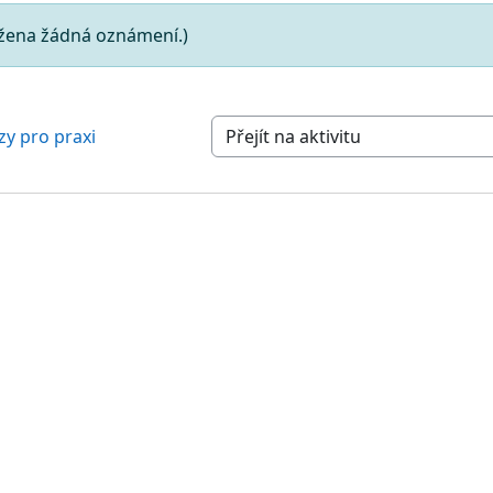
ožena žádná oznámení.)
zy pro praxi
Přejít na aktivitu