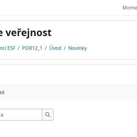
Moment
e veřejnost
mci ESF
POR12_1
Úvod
Novinky
vování
ní
Prohledat fóra
Prohledat fóra