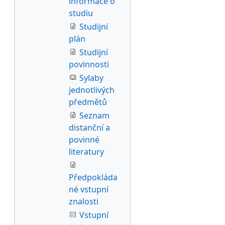
informace o
studiu
Studijní
plán
Studijní
povinnosti
Sylaby
jednotlivých
předmětů
Seznam
distanční a
povinné
literatury
Předpokláda
né vstupní
znalosti
Vstupní