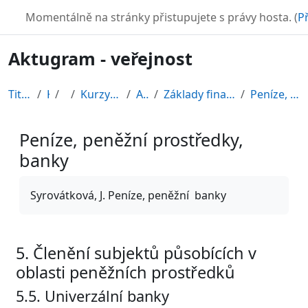
Přejít k hlavnímu obsahu
TURBO
Momentálně na stránky přistupujete s právy hosta. (
Př
Aktugram - veřejnost
Titulní stránka
Kurzy
CDV
Kurzy připravené v rámci ESF
AKTUGRAM
Základy finančních dovedností pro nefinančníky
Peníze, peněžní prostředky, banky
Peníze, peněžní prostředky,
banky
Požadavky na absolvování
Syrovátková, J. Peníze, peněžní banky
5. Členění subjektů působících v
oblasti peněžních prostředků
5.5. Univerzální banky