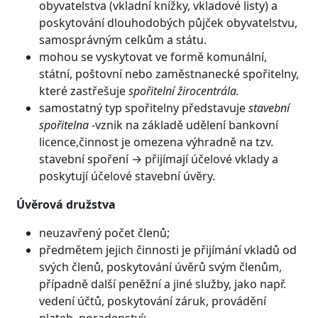
obyvatelstva (vkladní knížky, vkladové listy) a
poskytování dlouhodobých půjček obyvatelstvu,
samosprávným celkům a státu.
mohou se vyskytovat ve formě komunální,
státní, poštovní nebo zaměstnanecké spořitelny,
které zastřešuje
spořitelní žirocentrála.
samostatný typ spořitelny představuje
stavební
spořitelna
-vznik na základě udělení bankovní
licence,činnost je omezena výhradně na tzv.
stavební spoření → přijímají účelové vklady a
poskytují účelové stavební úvěry.
Úvěrová družstva
neuzavřený počet členů;
předmětem jejich činnosti je přijímání vkladů od
svých členů, poskytování úvěrů svým členům,
případně další peněžní a jiné služby, jako např.
vedení účtů, poskytování záruk, provádění
plateb, poradenství;