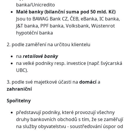
banka/Unicredito
Malé banky (bilanční suma pod 50 mld. Kč)
Jsou to BAWAG Bank CZ, ČEB, eBanka, IC banka,
J&T banka, PPF banka, Volksbank, Wüstenrot
hypotéční banka
2. podle zaměření na určitou klientelu
na
retailové banky
na velké podniky resp. investice (např. švýcarská
UBC).
3. podle své majetkové účasti na
domácí
a
zahraniční
Spořitelny
představují podniky, které provozují všechny
druhy bankovních obchodů s tím, že se zaměřují
na služby obyvatelstvu - soustřeďování úspor od