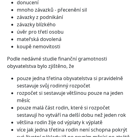
donucení
mnoho závazků - přecenění sil
závazky z podnikání
závazky blízkého
úvěr pro třetí osobu
mateřská dovolená
koupě nemovitosti
Podle nedávné studie finanční gramotnosti
obyvatelstva bylo zjištěno, že
pouze jedna třetina obyvatelstva si pravidelně
sestavuje svůj rodinný rozpočet
rozpočet si sestavuje většinou pouze na jeden
měsíc
pouze malá část rodin, které si rozpočet
sestavují ho vytváří na delší dobu než jeden rok
většina rodin žije od výplaty k výplatě
více jak jedna třetina rodin není schopna pokrýt
své životní náklady již po prvním měsíci po ztrátě