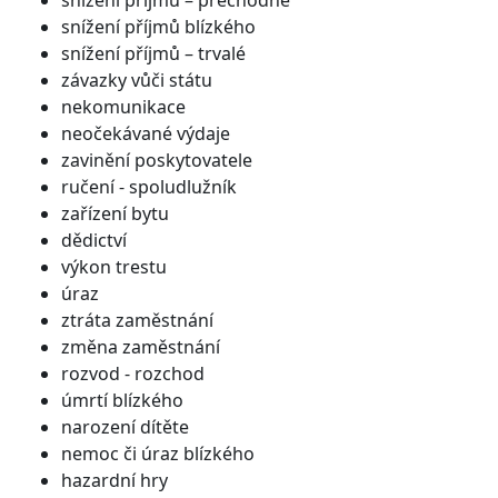
snížení příjmů blízkého
snížení příjmů – trvalé
závazky vůči státu
nekomunikace
neočekávané výdaje
zavinění poskytovatele
ručení - spoludlužník
zařízení bytu
dědictví
výkon trestu
úraz
ztráta zaměstnání
změna zaměstnání
rozvod - rozchod
úmrtí blízkého
narození dítěte
nemoc či úraz blízkého
hazardní hry