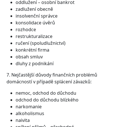
oddlužení – osobní bankrot
zadlužení obecně
insolvenční správce
konsolidace úvěrů
rozhodce
restrukturalizace
ručení (spoludlužnictví)
konkrétní firma
obsah smluv
dluhy z podnikání
7. Nejčastější důvody finančních problémů
domácností v případě splácení závazků:
nemoc, odchod do důchodu
odchod do důchodu blízkého
narkomanie
alkoholismus
naivita
snížení příjmů – přechodné