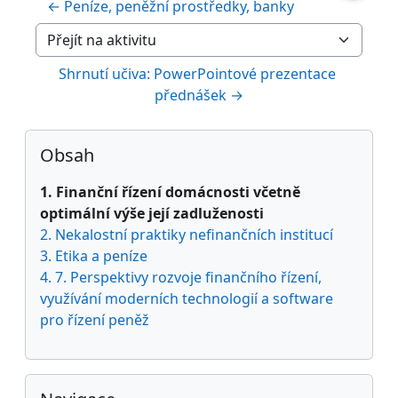
← Peníze, peněžní prostředky, banky
Přejít na aktivitu
Shrnutí učiva: PowerPointové prezentace 
přednášek →
Bloky
Přeskočit: Obsah
Obsah
1. Finanční řízení domácnosti včetně
optimální výše její zadluženosti
2. Nekalostní praktiky nefinančních institucí
3. Etika a peníze
4. 7. Perspektivy rozvoje finančního řízení,
využívání moderních technologií a software
pro řízení peněž
Přeskočit: Navigace