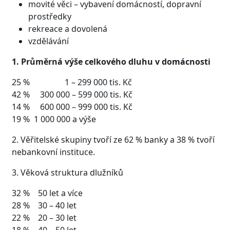
movité věci – vybavení domácností, dopravní
prostředky
rekreace a dovolená
vzdělávání
1. Průměrná výše celkového dluhu v domácnosti
25 % 1 – 299 000 tis. Kč
42 % 300 000 – 599 000 tis. Kč
14 % 600 000 – 999 000 tis. Kč
19 % 1 000 000 a výše
2. Věřitelské skupiny tvoří ze 62 % banky a 38 % tvoří
nebankovní instituce.
3. Věková struktura dlužníků
32 % 50 let a více
28 % 30 – 40 let
22 % 20 – 30 let
18 % 40 – 50 let