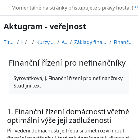
Přejít k hlavnímu obsahu
TURBO
Momentálně na stránky přistupujete s právy hosta. (
Př
Aktugram - veřejnost
Titulní stránka
Kurzy
CDV
Kurzy připravené v rámci ESF
AKTUGRAM
Základy finančních dovedností pro nefinančníky
Finanční řízení pro nefinančníky
Finanční řízení pro nefinančníky
Požadavky na absolvování
Syrovátková, J. Finanční řízení pro nefinančníky.
Studijní text.
1. Finanční řízení domácnosti včetně
optimální výše její zadluženosti
Při vedení domácnosti je třeba si umět rozvrhnout
finanční prostředky, které má domácnost k dispozici.