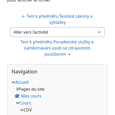
← Test k předmětu Školské zákony a 
vyhlášky
Aller vers l’activité
Test k předmětu Poradenské služby a 
zaměstnávání osob se zdravotním 
postižením →
Blocs
Passer Navigation
Navigation
Accueil
Pages du site
Mes cours
Cours
CDV