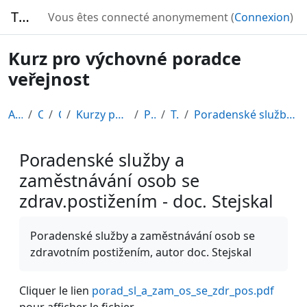
Passer au contenu principal
TURBO
Vous êtes connecté anonymement (
Connexion
)
Kurz pro výchovné poradce
veřejnost
Accueil
Cours
CDV
Kurzy připravené v rámci ESF
POR12_1
Topic 5
Poradenské služby a zaměstnávání osob se zdrav.pos...
Poradenské služby a
zaměstnávání osob se
zdrav.postižením - doc. Stejskal
Conditions d’achèvement
Poradenské služby a zaměstnávání osob se
zdravotním postižením, autor doc. Stejskal
Cliquer le lien
porad_sl_a_zam_os_se_zdr_pos.pdf
pour afficher le fichier.