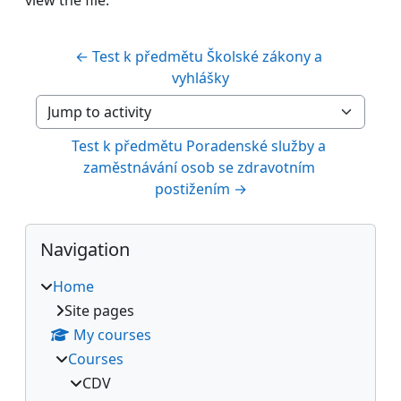
← Test k předmětu Školské zákony a 
vyhlášky
Jump to activity
Test k předmětu Poradenské služby a 
zaměstnávání osob se zdravotním 
postižením →
Blocks
Skip Navigation
Navigation
Home
Site pages
My courses
Courses
CDV