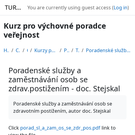
Skip to main content
TURBO
You are currently using guest access (
Log in
)
Kurz pro výchovné poradce
veřejnost
Home
Courses
CDV
Kurzy připravené v rámci ESF
POR12_1
Topic 5
Poradenské služby a zaměstnávání osob se zdrav.pos...
Poradenské služby a
zaměstnávání osob se
zdrav.postižením - doc. Stejskal
Completion requirements
Poradenské služby a zaměstnávání osob se
zdravotním postižením, autor doc. Stejskal
Click
porad_sl_a_zam_os_se_zdr_pos.pdf
link to
view the file.