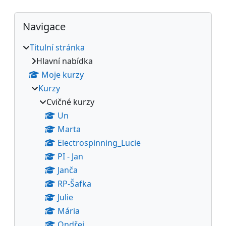
Bloky
Přeskočit: Navigace
Navigace
Titulní stránka
Hlavní nabídka
Moje kurzy
Kurzy
Cvičné kurzy
Un
Marta
Electrospinning_Lucie
PI - Jan
Janča
RP-Šafka
Julie
Mária
Ondřej