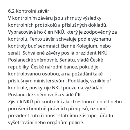
6.2 Kontrolní závěr
V kontrolním závěru jsou shrnuty výsledky
kontrolních protokolů a příslušných dokladů.
Vypracovává ho člen NKÚ, který je zodpovědný za
kontrolu. Tento závěr schvaluje podle významu
kontroly buď sedmnáctičlenné Kolegium, nebo
senát. Schválené závěry posílá prezident NKÚ
Poslanecké sněmovně, Senátu, vládě České
republiky, České národní bance, pokud je
kontrolovanou osobou, a na požádání také
příslušným ministerstvům. Podklady, vzniklé při
kontrole, poskytuje NKÚ pouze na vyžádání
Poslanecké sněmovně a vládě ČR.
Zjistí-li NKÚ při kontrolní akci trestnou činnost nebo
porušení hmotně-právních předpisů, oznámí
prezident tuto činnost státnímu zástupci, úřadu
vyšetřování nebo orgánům policie.