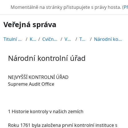
Přejít k hlavnímu obsahu
TURBO
Momentálně na stránky přistupujete s právy hosta. (
Př
Veřejná správa
Titulní stránka
Kurzy
Cvičné kurzy
VS2010
Topic 6
Národní kontrolní úřad
Národní kontrolní úřad
Požadavky na absolvování
NEJVYŠŠÍ KONTROLNÍ ÚŘAD
Supreme Audit Office
1 Historie kontroly v našich zemích
Roku 1761 byla založena první kontrolní instituce s