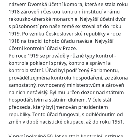
názvem Dvorská účetní komora, která se stala roku
1918 zároveň i Českou kontrolní institucí v rámci
rakousko-uherské monarchie. Nejvyšší účetní dvůr
s působností pro naše země existoval až do roku
1919. Po vzniku Československé republiky v roce
1918 na tradici tohoto úřadu navázal Nejvyšší
účetní kontrolní úřad v Praze.
Po roce 1919 se prováděly různé typy kontrol -
kontrola pokladní správy, kontrola správní a
kontrola státní. Úřad byl podřízený Parlamentu,
prováděl zejména kontrolu hospodaření, ze zákona
samostatný, rovnocenný ministerstvům a zároveň
na nich nezávislý. Byl mu určen dozor nad státním
hospodářstvím a státním dluhem. V čele stál
předseda, který byl jmenován prezidentem
republiky. Tento úřad fungoval, s odhlédnutím od
změn v době nacistické okupace, až do roku 1951.
V první polovině 50. let se stala kontrolní instituce