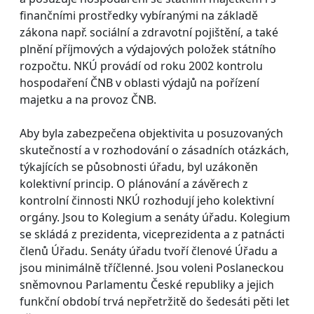
finančními prostředky vybíranými na základě
zákona např. sociální a zdravotní pojištění, a také
plnění příjmových a výdajových položek státního
rozpočtu. NKÚ provádí od roku 2002 kontrolu
hospodaření ČNB v oblasti výdajů na pořízení
majetku a na provoz ČNB.
Aby byla zabezpečena objektivita u posuzovaných
skutečností a v rozhodování o zásadních otázkách,
týkajících se působnosti úřadu, byl uzákoněn
kolektivní princip. O plánování a závěrech z
kontrolní činnosti NKÚ rozhodují jeho kolektivní
orgány. Jsou to Kolegium a senáty úřadu. Kolegium
se skládá z prezidenta, viceprezidenta a z patnácti
členů Úřadu. Senáty úřadu tvoří členové Úřadu a
jsou minimálně tříčlenné. Jsou voleni Poslaneckou
sněmovnou Parlamentu České republiky a jejich
funkční období trvá nepřetržitě do šedesáti pěti let