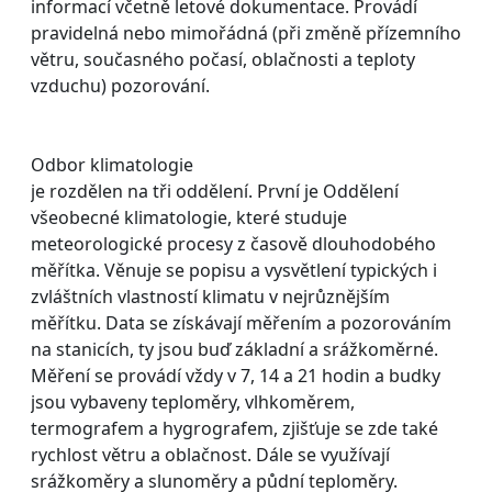
informací včetně letové dokumentace. Provádí
pravidelná nebo mimořádná (při změně přízemního
větru, současného počasí, oblačnosti a teploty
vzduchu) pozorování.
Odbor klimatologie
je rozdělen na tři oddělení. První je Oddělení
všeobecné klimatologie, které studuje
meteorologické procesy z časově dlouhodobého
měřítka. Věnuje se popisu a vysvětlení typických i
zvláštních vlastností klimatu v nejrůznějším
měřítku. Data se získávají měřením a pozorováním
na stanicích, ty jsou buď základní a srážkoměrné.
Měření se provádí vždy v 7, 14 a 21 hodin a budky
jsou vybaveny teploměry, vlhkoměrem,
termografem a hygrografem, zjišťuje se zde také
rychlost větru a oblačnost. Dále se využívají
srážkoměry a slunoměry a půdní teploměry.