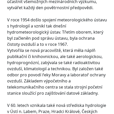
účastnit všemožných mezinárodních výzkumu,
vytvářet každý den povětrnostní předpovědi.
V roce 1954 došlo spojení meteorologického ústavu
s hydrologií a vznikl tak dnešní
hydrometeorologický ústav. Třetím oborem, který
byl začleněn pod správu ústavu, byla ochrana
čistoty ovzduší a to v roce 1967.
Vytvořila se nová pracoviště, která měla náplň
publikační či knihovnickou, ale také aerologickou,
hydroprognózní, zabývala se také radioaktivitou
ovzduší, klimatologií a technikou. Byl založen také
odbor pro povodí řeky Moravy a laboratoř ochrany
ovzduší. Základem výpočetního a
telekomunikačního centra se stala strojní početní
stanice sloužící pro zajišťování datové základny.
V 60. letech vznikala také nová střediska hydrologie
v Ústí n. Labem, Praze, Hradci Králové, Českých