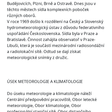
Budějovicích, Plzni, Brně a Ostravě. Dnes jsou v
těchto městech sídla komplexních poboček
různých oborů.
V roce 1969 došlo k rozdělení na Český a Slovenský
hydrometeorologický ústav z důvodu federativního
uspořádání Československa. Sídla byla v Praze a
Bratislavě. Činnost zahájila observatoř v Praze-
Libuši, která je součástí mezinárodní radiosondážní
a radiolokační sítě. Odtud se dají získat
meteorologické snímky z družic.
ÚSEK METEOROLOGIE A KLIMATOLOGIE
Do úseku meteorologie a klimatologie náleží
Centrální předpovědní pracoviště, Obor letecké
meteorologie, Obor klimatologie, Obor
profesionální staniční sítě, Obor distančního