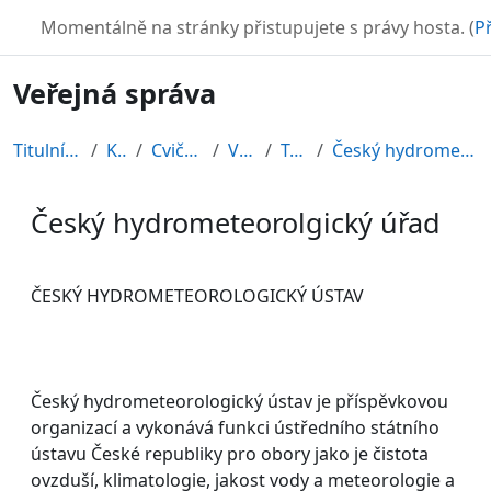
Přejít k hlavnímu obsahu
TURBO
Momentálně na stránky přistupujete s právy hosta. (
Př
Veřejná správa
Titulní stránka
Kurzy
Cvičné kurzy
VS2010
Topic 6
Český hydrometeorolgický úřad
Český hydrometeorolgický úřad
Požadavky na absolvování
ČESKÝ HYDROMETEOROLOGICKÝ ÚSTAV
Český hydrometeorologický ústav je příspěvkovou
organizací a vykonává funkci ústředního státního
ústavu České republiky pro obory jako je čistota
ovzduší, klimatologie, jakost vody a meteorologie a