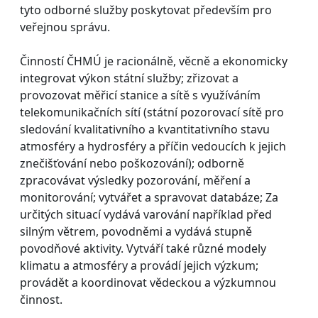
tyto odborné služby poskytovat především pro
veřejnou správu.
Činností ČHMÚ je racionálně, věcně a ekonomicky
integrovat výkon státní služby; zřizovat a
provozovat měřicí stanice a sítě s využíváním
telekomunikačních sítí (státní pozorovací sítě pro
sledování kvalitativního a kvantitativního stavu
atmosféry a hydrosféry a příčin vedoucích k jejich
znečišťování nebo poškozování); odborně
zpracovávat výsledky pozorování, měření a
monitorování; vytvářet a spravovat databáze; Za
určitých situací vydává varování například před
silným větrem, povodněmi a vydává stupně
povodňové aktivity. Vytváří také různé modely
klimatu a atmosféry a provádí jejich výzkum;
provádět a koordinovat vědeckou a výzkumnou
činnost.