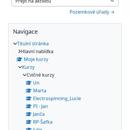
Přejít na aktivitu
Pozemkové úřady →
Bloky
Přeskočit: Navigace
Navigace
Titulní stránka
Hlavní nabídka
Moje kurzy
Kurzy
Cvičné kurzy
Un
Marta
Electrospinning_Lucie
PI - Jan
Janča
RP-Šafka
Julie