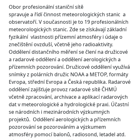
Obor profesionální staniční sítě
spravuje a řídí činnost meteorologických stanic a
observatoří. V současnosti je to 19 profesionálních
meteorologických stanic. Zde se získávají základní
fyzikální vlastnosti přízemní atmosféry i údaje o
znečištění ovzduší, včetně jeho radioaktivity.
Oddělení distančního měření se člení na družicové
a radarové oddělení a oddělení aerologických a
přízemních pozorování. Družicové oddělení využívá
snímky z polárních družic NOAA a METOP, formáty
Evropa, střední Evropa a Česká republika. Radarové
oddělení zajišťuje provoz radarové sítě ČHMÚ
včetně zpracování, archivace a aplikací radarových
dat v meteorologické a hydrologické praxi. Účastní
se národních i mezinárodních výzkumných
projektů. Oddělení aerologických a přízemních
pozorování se pozorováním a výzkumem
atmosféry pomocí balonů, radiosond, letadel atd.