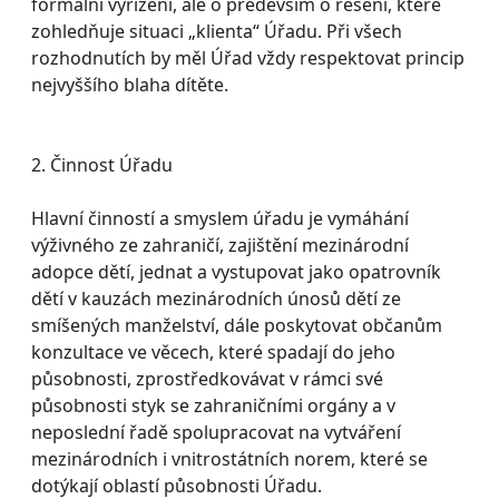
formální vyřízení, ale o především o řešení, které
zohledňuje situaci „klienta“ Úřadu. Při všech
rozhodnutích by měl Úřad vždy respektovat princip
nejvyššího blaha dítěte.
2. Činnost Úřadu
Hlavní činností a smyslem úřadu je vymáhání
výživného ze zahraničí, zajištění mezinárodní
adopce dětí, jednat a vystupovat jako opatrovník
dětí v kauzách mezinárodních únosů dětí ze
smíšených manželství, dále poskytovat občanům
konzultace ve věcech, které spadají do jeho
působnosti, zprostředkovávat v rámci své
působnosti styk se zahraničními orgány a v
neposlední řadě spolupracovat na vytváření
mezinárodních i vnitrostátních norem, které se
dotýkají oblastí působnosti Úřadu.