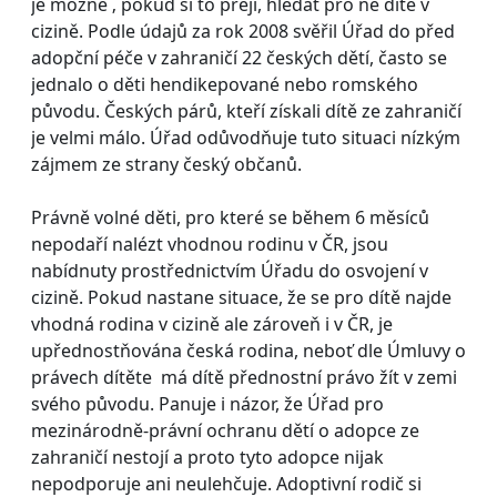
je možné ‚ pokud si to přejí, hledat pro ně dítě v
cizině. Podle údajů za rok 2008 svěřil Úřad do před
adopční péče v zahraničí 22 českých dětí, často se
jednalo o děti hendikepované nebo romského
původu. Českých párů, kteří získali dítě ze zahraničí
je velmi málo. Úřad odůvodňuje tuto situaci nízkým
zájmem ze strany český občanů.
Právně volné děti, pro které se během 6 měsíců
nepodaří nalézt vhodnou rodinu v ČR, jsou
nabídnuty prostřednictvím Úřadu do osvojení v
cizině. Pokud nastane situace, že se pro dítě najde
vhodná rodina v cizině ale zároveň i v ČR, je
upřednostňována česká rodina, neboť dle Úmluvy o
právech dítěte má dítě přednostní právo žít v zemi
svého původu. Panuje i názor, že Úřad pro
mezinárodně-právní ochranu dětí o adopce ze
zahraničí nestojí a proto tyto adopce nijak
nepodporuje ani neulehčuje. Adoptivní rodič si