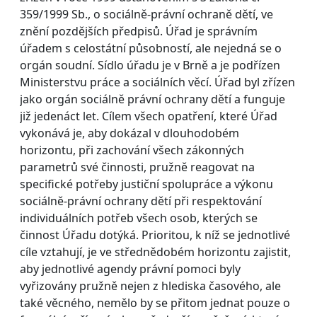
359/1999 Sb., o sociálně-právní ochraně dětí, ve
znění pozdějších předpisů. Úřad je správním
úřadem s celostátní působností, ale nejedná se o
orgán soudní. Sídlo úřadu je v Brně a je podřízen
Ministerstvu práce a sociálních věcí. Úřad byl zřízen
jako orgán sociálně právní ochrany dětí a funguje
již jedenáct let. Cílem všech opatření, které Úřad
vykonává je, aby dokázal v dlouhodobém
horizontu, při zachování všech zákonných
parametrů své činnosti, pružně reagovat na
specifické potřeby justiční spolupráce a výkonu
sociálně-právní ochrany dětí při respektování
individuálních potřeb všech osob, kterých se
činnost Úřadu dotýká. Prioritou, k níž se jednotlivé
cíle vztahují, je ve střednědobém horizontu zajistit,
aby jednotlivé agendy právní pomoci byly
vyřizovány pružně nejen z hlediska časového, ale
také věcného, nemělo by se přitom jednat pouze o