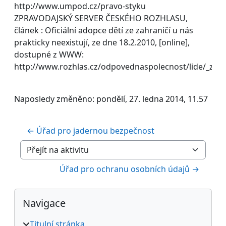
http://www.umpod.cz/pravo-styku
ZPRAVODAJSKÝ SERVER ČESKÉHO ROZHLASU,
článek : Oficiální adopce dětí ze zahraničí u nás
prakticky neexistují, ze dne 18.2.2010, [online],
dostupné z WWW:
http://www.rozhlas.cz/odpovednaspolecnost/lide/_zpr
Naposledy změněno: pondělí, 27. ledna 2014, 11.57
← Úřad pro jadernou bezpečnost
Přejít na aktivitu
Úřad pro ochranu osobních údajů →
Bloky
Přeskočit: Navigace
Navigace
Titulní stránka