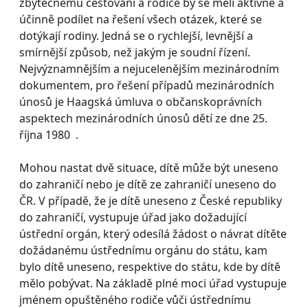
zbytečnému cestování a rodiče by se měli aktivně a
účinně podílet na řešení všech otázek, které se
dotýkají rodiny. Jedná se o rychlejší, levnější a
smírnější způsob, než jakým je soudní řízení.
Nejvýznamnějším a nejucelenějším mezinárodním
dokumentem, pro řešení případů mezinárodních
únosů je Haagská úmluva o občanskoprávních
aspektech mezinárodních únosů dětí ze dne 25.
října 1980 .
Mohou nastat dvě situace, dítě může být uneseno
do zahraničí nebo je dítě ze zahraničí uneseno do
ČR. V případě, že je dítě uneseno z České republiky
do zahraničí, vystupuje úřad jako dožadující
ústřední orgán, který odesílá žádost o návrat dítěte
dožádanému ústřednímu orgánu do státu, kam
bylo dítě uneseno, respektive do státu, kde by dítě
mělo pobývat. Na základě plné moci úřad vystupuje
jménem opuštěného rodiče vůči ústřednímu