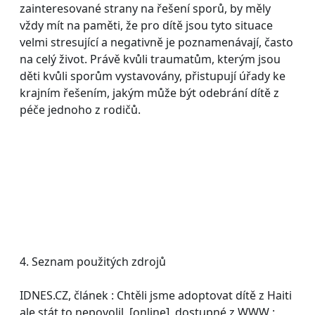
zainteresované strany na řešení sporů, by měly
vždy mít na paměti, že pro dítě jsou tyto situace
velmi stresující a negativně je poznamenávají, často
na celý život. Právě kvůli traumatům, kterým jsou
děti kvůli sporům vystavovány, přistupují úřady ke
krajním řešením, jakým může být odebrání dítě z
péče jednoho z rodičů.
4. Seznam použitých zdrojů
IDNES.CZ, článek : Chtěli jsme adoptovat dítě z Haiti
ale stát to nepovolil, [online], dostupné z WWW :