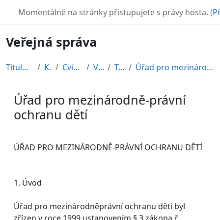
Přejít k hlavnímu obsahu
TURBO
Momentálně na stránky přistupujete s právy hosta. (
Př
Veřejná správa
Titulní stránka
Kurzy
Cvičné kurzy
VS2010
Topic 6
Úřad pro mezinárodně-právní ochranu dětí
Úřad pro mezinárodně-právní
ochranu dětí
Požadavky na absolvování
ÚŘAD PRO MEZINÁRODNĚ-PRÁVNÍ OCHRANU DĚTÍ
1. Úvod
Úřad pro mezinárodněprávní ochranu dětí byl
zřízen v roce 1999 ustanovením § 3 zákona č.