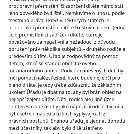
protiprávní přemístění či zadržení dítěte mimo stát
jeho obvyklého bydliště . Nemluvíme o únosu podle
trestního práva, i když v některých státech je
protiprávní přemístění dítěte trestným činem. Jedná
se o přemístění či zadržení dítěte, které je
považováno za negativní a nežádoucí z důvodu
porušení práv několika subjektů – druhého rodiče a
především dítěte. Úřad je zodpovědný za pomoc
dětem, které se stanou obětí takového
mezinárodního únosu. Rodičům unesených dětí by
měl pomoci nalézt řešení, které bude nejlepší pro
blaho dítěte. Je tedy třeba zdůraznit, že základním
úkolem Úřadu je dbát na to, aby byl brán ohled na
nejlepší zájem dítěte. Děti, rodiče ale i jiné úzce
zainteresované osoby jako např. prarodiče, by měli
být ušetřeni napětí a úzkosti vyplývajících z
právních postupů. Snahou úřadu je sjednat dohodu
mezi účastníky, tak aby bylo dítě ušetřeno