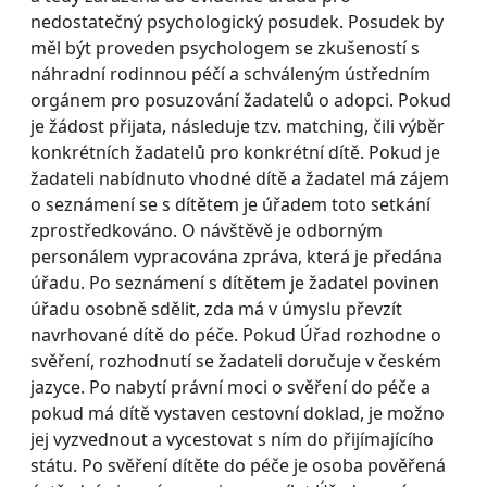
nedostatečný psychologický posudek. Posudek by
měl být proveden psychologem se zkušeností s
náhradní rodinnou péčí a schváleným ústředním
orgánem pro posuzování žadatelů o adopci. Pokud
je žádost přijata, následuje tzv. matching, čili výběr
konkrétních žadatelů pro konkrétní dítě. Pokud je
žadateli nabídnuto vhodné dítě a žadatel má zájem
o seznámení se s dítětem je úřadem toto setkání
zprostředkováno. O návštěvě je odborným
personálem vypracována zpráva, která je předána
úřadu. Po seznámení s dítětem je žadatel povinen
úřadu osobně sdělit, zda má v úmyslu převzít
navrhované dítě do péče. Pokud Úřad rozhodne o
svěření, rozhodnutí se žadateli doručuje v českém
jazyce. Po nabytí právní moci o svěření do péče a
pokud má dítě vystaven cestovní doklad, je možno
jej vyzvednout a vycestovat s ním do přijímajícího
státu. Po svěření dítěte do péče je osoba pověřená