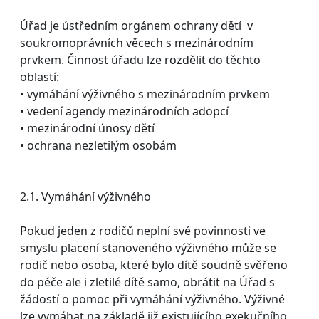
Úřad je ústředním orgánem ochrany dětí v
soukromoprávních věcech s mezinárodním
prvkem. Činnost úřadu lze rozdělit do těchto
oblastí:
• vymáhání výživného s mezinárodním prvkem
• vedení agendy mezinárodních adopcí
• mezinárodní únosy dětí
• ochrana nezletilým osobám
2.1. Vymáhání výživného
Pokud jeden z rodičů neplní své povinnosti ve
smyslu placení stanoveného výživného může se
rodič nebo osoba, které bylo dítě soudně svěřeno
do péče ale i zletilé dítě samo, obrátit na Úřad s
žádostí o pomoc při vymáhání výživného. Výživné
lze vymáhat na základě již existujícího exekučního