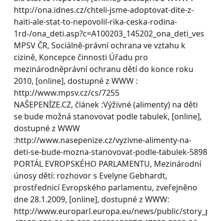
http://ona.idnes.cz/chteli-jsme-adoptovat-dite-z-
haiti-ale-stat-to-nepovolil-rika-ceska-rodina-
1rd-/ona_deti.asp?c=A100203_145202_ona_deti_ves
MPSV ČR, Sociálně-právní ochrana ve vztahu k
cizině, Koncepce činnosti Úřadu pro
mezinárodněprávní ochranu dětí do konce roku
2010, [online], dostupné z WWW :
http://www.mpsv.cz/cs/7255
NAŠEPENÍZE.CZ, článek :Výživné (alimenty) na děti
se bude možná stanovovat podle tabulek, [online],
dostupné z WWW
:http://www.nasepenize.cz/vyzivne-alimenty-na-
deti-se-bude-mozna-stanovovat-podle-tabulek-5898
PORTÁL EVROPSKÉHO PARLAMENTU, Mezinárodní
únosy dětí: rozhovor s Evelyne Gebhardt,
prostřednicí Evropského parlamentu, zveřejněno
dne 28.1.2009, [online], dostupné z WWW:
http://www.europarl.europa.eu/news/public/story_pag