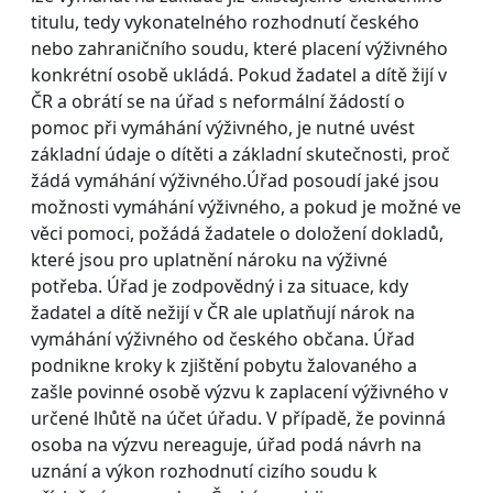
titulu, tedy vykonatelného rozhodnutí českého
nebo zahraničního soudu, které placení výživného
konkrétní osobě ukládá. Pokud žadatel a dítě žijí v
ČR a obrátí se na úřad s neformální žádostí o
pomoc při vymáhání výživného, je nutné uvést
základní údaje o dítěti a základní skutečnosti, proč
žádá vymáhání výživného.Úřad posoudí jaké jsou
možnosti vymáhání výživného, a pokud je možné ve
věci pomoci, požádá žadatele o doložení dokladů,
které jsou pro uplatnění nároku na výživné
potřeba. Úřad je zodpovědný i za situace, kdy
žadatel a dítě nežijí v ČR ale uplatňují nárok na
vymáhání výživného od českého občana. Úřad
podnikne kroky k zjištění pobytu žalovaného a
zašle povinné osobě výzvu k zaplacení výživného v
určené lhůtě na účet úřadu. V případě, že povinná
osoba na výzvu nereaguje, úřad podá návrh na
uznání a výkon rozhodnutí cizího soudu k