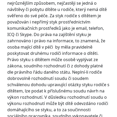
nejrůznějším způsobem, nejčastěji se jedná o
návštěvy či pobytu dítěte u rodiče, který nemá dítě
svěřeno do své péče. Za styk rodiče s dítětem je
považován i nepřímý styk prostřednictvím
komunikačních prostředků jako je email, telefon,
ICQ či Skype. Do práva na zajištění styku je
zahrnováno i právo na informace, to znamená, že
osoba mající dítě v péči by měla pravidelně
poskytovat druhému rodiči informace o dítěti.
Právo styku s dítětem může osobě vyplývat ze
zákona, soudního rozhodnutí či z dohody platné
dle právního řádu daného státu. Neplní-li rodiče
dobrovolně rozhodnutí soudu či soudem
schválenou dohodu upravující otázky styku rodiče s
dítětem, lze podat k příslušnému soudu návrh na
výkon rozhodnutí. V důsledku rozhodnutí soudu o
výkonu rozhodnutí může být dítě odevzdáno rodiči
domáhajícího se styku, a to za součinnosti
sociálního pracovníka, soudního vykonavatele či