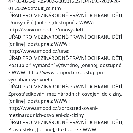
47103-026-01-05-902-20090126STO47093-2009-26-
01-2009/default_cs.htm
ÚŘAD PRO MEZINÁRODNĚ-PRÁVNÍ OCHRANU DĚTÍ,
Únosy dětí, [online],dostupné z WWW:
http://www.umpod.cz/unosy-deti
ÚŘAD PRO MEZINÁRODNĚ-PRÁVNÍ OCHRANU DĚTÍ,
[online], dostupné z WWW :
http://www.umpod.cz/urad
ÚŘAD PRO MEZINÁRODNĚ-PRÁVNÍ OCHRANU DĚTÍ,
Postup při vymáhání výživného, [online], dostupné
z WWW : http://www.umpod.cz/postup-pri-
vymahani-vyzivneho
ÚŘAD PRO MEZINÁRODNĚ-PRÁVNÍ OCHRANU DĚTÍ,
Zprostředkování mezinárodních osvojení do ciziny,
[online], dostupné z WWW :
http://www.umpod.cz/zprostredkovani-
mezinarodnich-osvojeni-do-ciziny
ÚŘAD PRO MEZINÁRODNĚ-PRÁVNÍ OCHRANU DĚTÍ,
Právo styku, [online], dostupné z WWW :