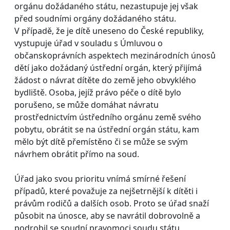
orgánu dožádaného státu, nezastupuje jej však
před soudními orgány dožádaného státu.
V případě, že je dítě uneseno do České republiky,
vystupuje úřad v souladu s Úmluvou o
občanskoprávních aspektech mezinárodních únosů
dětí jako dožádaný ústřední orgán, který přijímá
žádost o návrat dítěte do země jeho obvyklého
bydliště. Osoba, jejíž právo péče o dítě bylo
porušeno, se může domáhat návratu
prostřednictvím ústředního orgánu země svého
pobytu, obrátit se na ústřední orgán státu, kam
mělo být dítě přemístěno či se může se svým
návrhem obrátit přímo na soud.
Úřad jako svou prioritu vnímá smírné řešení
případů, které považuje za nejšetrnější k dítěti i
právům rodičů a dalších osob. Proto se úřad snaží
působit na únosce, aby se navrátil dobrovolně a
podrobil se soudní pravomoci soudu státu