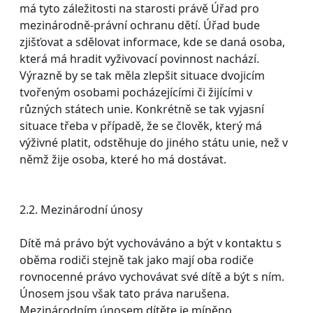
má tyto záležitosti na starosti právě Úřad pro
mezinárodně-právní ochranu dětí. Úřad bude
zjišťovat a sdělovat informace, kde se daná osoba,
která má hradit vyživovací povinnost nachází.
Výrazně by se tak měla zlepšit situace dvojicím
tvořeným osobami pocházejícími či žijícími v
různých státech unie. Konkrétně se tak vyjasní
situace třeba v případě, že se člověk, který má
výživné platit, odstěhuje do jiného státu unie, než v
němž žije osoba, které ho má dostávat.
2.2. Mezinárodní únosy
Dítě má právo být vychováváno a být v kontaktu s
oběma rodiči stejně tak jako mají oba rodiče
rovnocenné právo vychovávat své dítě a být s ním.
Únosem jsou však tato práva narušena.
Mezinárodním únosem dítěte je míněno