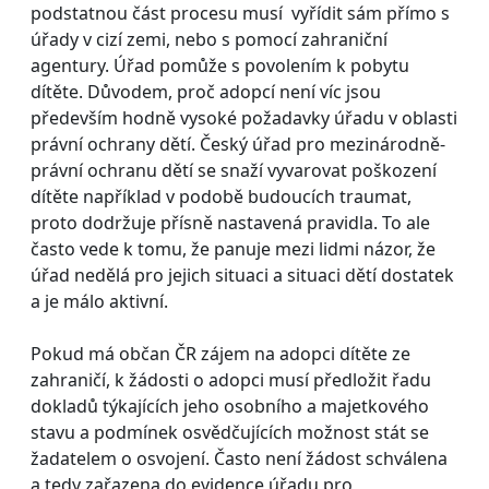
podstatnou část procesu musí vyřídit sám přímo s
úřady v cizí zemi, nebo s pomocí zahraniční
agentury. Úřad pomůže s povolením k pobytu
dítěte. Důvodem, proč adopcí není víc jsou
především hodně vysoké požadavky úřadu v oblasti
právní ochrany dětí. Český úřad pro mezinárodně-
právní ochranu dětí se snaží vyvarovat poškození
dítěte například v podobě budoucích traumat,
proto dodržuje přísně nastavená pravidla. To ale
často vede k tomu, že panuje mezi lidmi názor, že
úřad nedělá pro jejich situaci a situaci dětí dostatek
a je málo aktivní.
Pokud má občan ČR zájem na adopci dítěte ze
zahraničí, k žádosti o adopci musí předložit řadu
dokladů týkajících jeho osobního a majetkového
stavu a podmínek osvědčujících možnost stát se
žadatelem o osvojení. Často není žádost schválena
a tedy zařazena do evidence úřadu pro