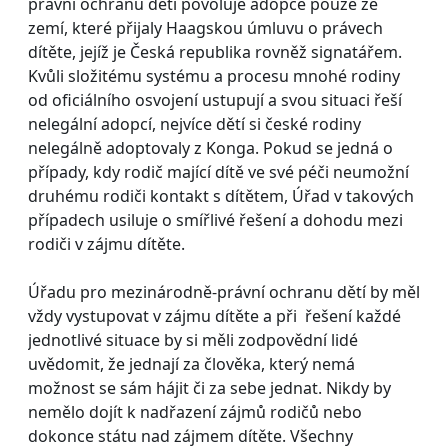
právní ochranu dětí povoluje adopce pouze ze
zemí, které přijaly Haagskou úmluvu o právech
dítěte, jejíž je Česká republika rovněž signatářem.
Kvůli složitému systému a procesu mnohé rodiny
od oficiálního osvojení ustupují a svou situaci řeší
nelegální adopcí, nejvíce dětí si české rodiny
nelegálně adoptovaly z Konga. Pokud se jedná o
případy, kdy rodič mající dítě ve své péči neumožní
druhému rodiči kontakt s dítětem, Úřad v takových
případech usiluje o smířlivé řešení a dohodu mezi
rodiči v zájmu dítěte.
Úřadu pro mezinárodně-právní ochranu dětí by měl
vždy vystupovat v zájmu dítěte a při řešení každé
jednotlivé situace by si měli zodpovědní lidé
uvědomit, že jednají za člověka, který nemá
možnost se sám hájit či za sebe jednat. Nikdy by
nemělo dojít k nadřazení zájmů rodičů nebo
dokonce státu nad zájmem dítěte. Všechny