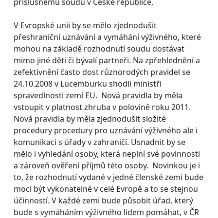
příslušnému soudu v České republice.
V Evropské unii by se mělo zjednodušit
přeshraniční uznávání a vymáhání výživného, které
mohou na základě rozhodnutí soudu dostávat
mimo jiné děti či bývalí partneři. Na zpřehlednění a
zefektivnění často dost různorodých pravidel se
24.10.2008 v Lucemburku shodli ministři
spravedlnosti zemí EU. Nová pravidla by měla
vstoupit v platnost zhruba v polovině roku 2011.
Nová pravidla by měla zjednodušit složité
procedury procedury pro uznávání výživného ale i
komunikaci s úřady v zahraničí. Usnadnit by se
mělo i vyhledání osoby, která neplní své povinnosti
a zároveň ověření příjmů této osoby. Novinkou je i
to, že rozhodnutí vydané v jedné členské zemi bude
moci být vykonatelné v celé Evropě a to se stejnou
účinností. V každé zemi bude působit úřad, který
bude s vymáháním výživného lidem pomáhat, v ČR