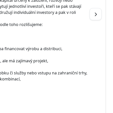
kapitál určený k založení, rozvoji nebo
í jednotliví investoři, kteří se pak stávají
ružují individuální investory a pak v roli
Podle toho rozlišujeme:
ba financovat výrobu a distribuci,
, ale má zajímavý projekt,
obku či služby nebo vstupu na zahraniční trhy,
 kombinací,