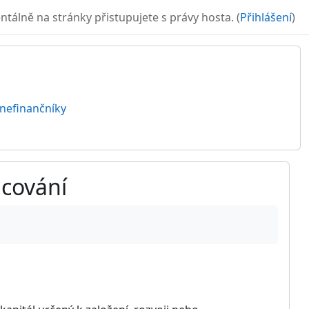
álně na stránky přistupujete s právy hosta. (
Přihlášení
)
 nefinančníky
ncování