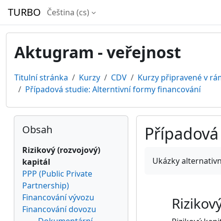
Přejít k hlavnímu obsahu
TURBO
Čeština ‎(cs)‎
Aktugram - veřejnost
Titulní stránka
Kurzy
CDV
Kurzy připravené v rá
Případová studie: Alterntivní formy financování
Bloky
Přeskočit: Obsah
Obsah
Případová 
Rizikový (rozvojový)
Požadavky na absol
Ukázky alternativ
kapitál
PPP (Public Private
Partnership)
Financování vývozu
Rizikový
Financování dovozu