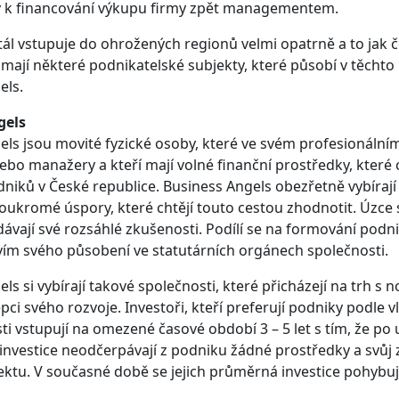
ý k financování výkupu firmy zpět managementem.
tál vstupuje do ohrožených regionů velmi opatrně a to jak če
mají některé podnikatelské subjekty, které působí v těchto
els.
gels
els jsou movité fyzické osoby, které ve svém profesionální
ebo manažery a kteří mají volné finanční prostředky, které
niků v České republice. Business Angels obezřetně vybírají 
 soukromé úspory, které chtějí touto cestou zhodnotit. Úzc
ávají své rozsáhlé zkušenosti. Podílí se na formování podn
vím svého působení ve statutárních orgánech společnosti.
ls si vybírají takové společnosti, které přicházejí na trh
ci svého rozvoje. Investoři, kteří preferují podniky podle vl
i vstupují na omezené časové období 3 – 5 let s tím, že po 
nvestice neodčerpávají z podniku žádné prostředky a svůj z
ktu. V současné době se jejich průměrná investice pohybuje 