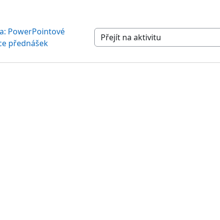
va: PowerPointové 
Přejít na aktivitu
ce přednášek