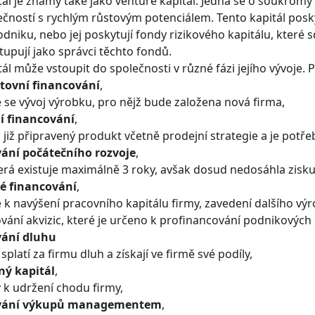
tál je známý také jako venture kapitál. Jedná se o soukromý 
ností s rychlým růstovým potenciálem. Tento kapitál poskytuj
odniku, nebo jej poskytují fondy rizikového kapitálu, které sd
tupují jako správci těchto fondů.
tál může vstoupit do společnosti v různé fázi jejího vývoje. 
tovní financování
,
e se vývoj výrobku, pro nějž bude založena nová firma,
í financování
,
již připravený produkt včetně prodejní strategie a je potře
ání počátečního rozvoje
,
terá existuje maximálně 3 roky, avšak dosud nedosáhla zisku
é financování
,
é k navýšení pracovního kapitálu firmy, zavedení dalšího výr
ování akvizic, které je určeno k profinancování podnikových
vání dluhu
 splatí za firmu dluh a získají ve firmě své podíly,
ný kapitál
,
ý k udržení chodu firmy,
vání výkupů managementem
,