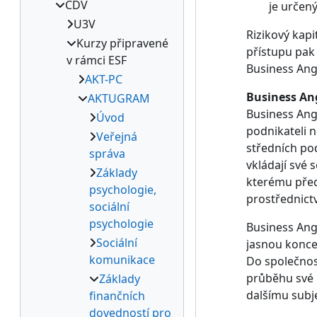
CDV
je určen
U3V
Rizikový kapi
Kurzy připravené
přístupu pak 
v rámci ESF
Business Ang
AKT-PC
Business An
AKTUGRAM
Business Ang
Úvod
podnikateli n
Veřejná
středních pod
správa
vkládají své
Základy
kterému před
psychologie,
prostřednict
sociální
psychologie
Business Ange
Sociální
jasnou koncep
komunikace
Do společnost
průběhu své i
Základy
dalšímu subje
finančních
dovedností pro