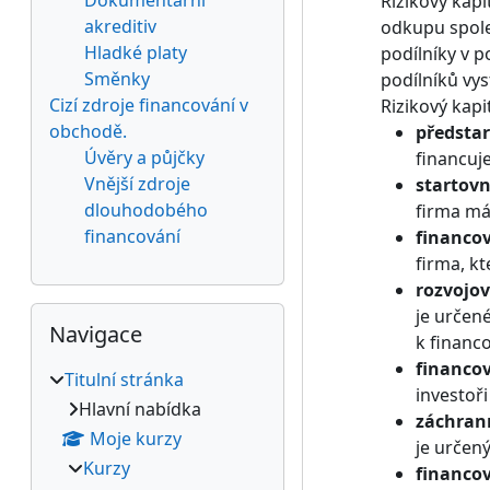
Dokumentární
Rizikový kapi
akreditiv
odkupu společ
Hladké platy
podílníky v p
Směnky
podílníků vys
Cizí zdroje financování v
Rizikový kapi
obchodě.
předstar
Úvěry a půjčky
financuj
Vnější zdroje
startovn
dlouhodobého
firma má 
financování
financov
firma, k
rozvojov
Přeskočit: Navigace
je určen
Navigace
k financ
financo
Titulní stránka
investoři
Hlavní nabídka
záchran
Moje kurzy
je určen
Kurzy
financo