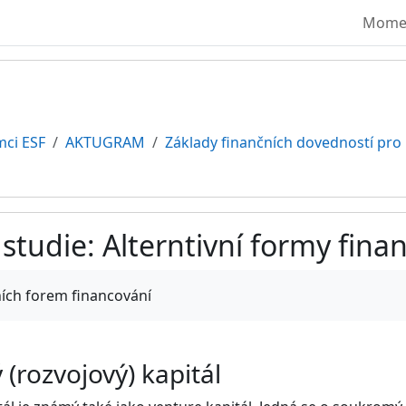
Moment
mci ESF
AKTUGRAM
Základy finančních dovedností pro
studie: Alterntivní formy fina
vování
ních forem financování
 (rozvojový) kapitál