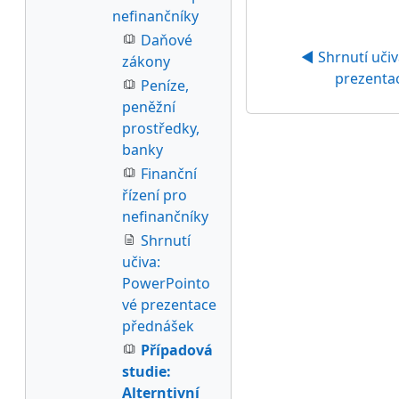
nefinančníky
Daňové
◀︎ Shrnutí uči
zákony
prezenta
Peníze,
peněžní
prostředky,
banky
Finanční
řízení pro
nefinančníky
Shrnutí
učiva:
PowerPointo
vé prezentace
přednášek
Případová
studie:
Alterntivní