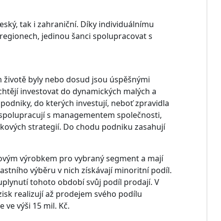
ský, tak i zahraniční. Díky individuálnímu
 regionech, jedinou šanci spolupracovat s
m životě byly nebo dosud jsou úspěšnými
 chtějí investovat do dynamických malých a
podniky, do kterých investují, neboť zpravidla
e spolupracují s managementem společnosti,
ikových strategií. Do chodu podniku zasahují
 s novým výrobkem pro vybraný segment a mají
astního výběru v nich získávají minoritní podíl.
uplynutí tohoto období svůj podíl prodají. V
isk realizují až prodejem svého podílu
ve výši 15 mil. Kč.