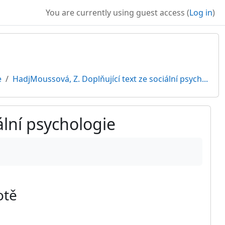
You are currently using guest access (
Log in
)
e
HadjMoussová, Z. Doplňující text ze sociální psych...
ální psychologie
otě