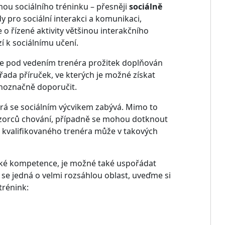
mou sociálního tréninku – přesněji
sociálně
y pro sociální interakci a komunikaci,
 o řízené aktivity většinou interakčního
í k sociálnímu učení.
ň je pod vedením trenéra prožitek doplňován
řada příruček, ve kterých je možné získat
dnoznačně doporučit.
terá se sociálním výcvikem zabývá. Mimo to
zorců chování, případně se mohou dotknout
 kvalifikovaného trenéra může v takových
ské kompetence, je možné také uspořádat
e se jedná o velmi rozsáhlou oblast, uveďme si
trénink: