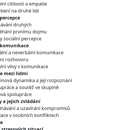
lní citlivost a empatie
bení na druhé lidi
 percepce
ávání druhých
éhání prvnímu dojmu
y sociální percepce
í komunikace
ální a neverbální komunikace
ní rozhovoru
ální vlivy v komunikace
e mezi lidmi
inová dynamika a její rozpoznání
upráce a soutěž ve skupině
vá spolupráce
y a jejich zvládání
dnávání a uzavírání kompromisů
ace v osobních konfliktech
ta
 stresových situací