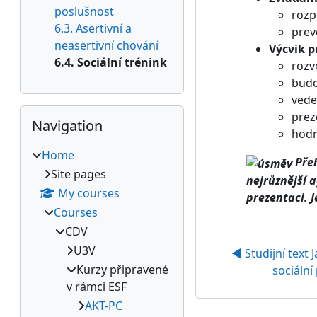
poslušnost
rozp
6.3. Asertivní a
prev
neasertivní chování
Výcvik p
6.4. Sociální trénink
rozv
budo
vede
Skip Navigation
prez
Navigation
hodn
Home
Přeh
Site pages
nejrůznější 
My courses
prezentaci. 
Courses
CDV
U3V
◀︎ Studijní text 
Kurzy připravené
sociální
v rámci ESF
AKT-PC