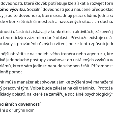
vednosti, které člověk potřebuje lze získat a rozvíjet for
kého výcviku
. Sociální dovednosti jsou naučené předpoklad
y jsou to dovednosti, které usnadňují práci s lidmi. Jedná se
kde v konkrétních činnostech a navozených situacích docház
dnosti účastníci získávají v konkrétních aktivitách, zárove
 teoretickým zázemím dané oblasti. Přestože existuje celá 
pokyny k provádění různých cvičení, nelze tento způsob je
čnější obrátit se na spolehlivého trenéra nebo agenturu, k
vě jednoduché postupy zasahovat do ustálených zvyků a v
blémů, které sám jedinec nebude schopen řešit. Přítomnost
inně pomoci.
nink může manažer absolvovat sám ke zvýšení své manažer
lý pracovní tým. Volba bude záležet na cíli tréninku. Protož
klady oblastí, na které se zaměřuje sociálně psychologický 
ociálních dovedností
ání s druhými lidmi