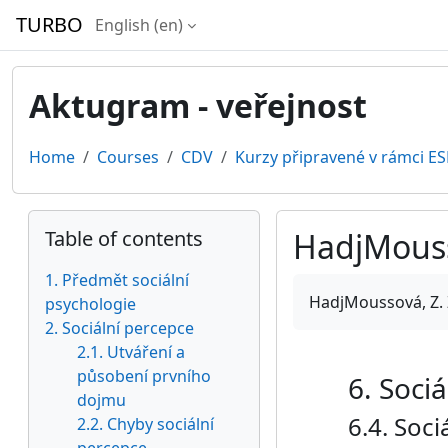
Skip to main content
TURBO
English ‎(en)‎
Aktugram - veřejnost
Home
Courses
CDV
Kurzy připravené v rámci ES
Blocks
Skip Table of contents
Table of contents
HadjMousso
1. Předmět sociální
Completion require
HadjMoussová, Z. 
psychologie
2. Sociální percepce
2.1. Utváření a
působení prvního
6. Soci
dojmu
6.4. Soci
2.2. Chyby sociální