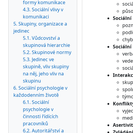
formy komunikace
sociá
4.3. Sociální vlivy v
půso
komunikaci
Sociální
5. Skupiny, organizace a
pozn
jedinec
podl
5.1. Vůdcovství a
chyb
skupinová hierarchie
Sociáln
5.2. Skupinové normy
verb
5.3. Jedinec ve
vede
skupině, vliv skupiny
soci
na něj, jeho vliv na
Interakc
skupinu
skup
6. Sociální psychologie v
spol
každodenním životě
týmo
6.1. Sociální
Konflikt
psychologie v
vyje
činnosti řídících
medi
pracovníků
Asertivi
6.2. Autoritářství a
Zvládání