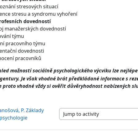
oznání stresových situací
ence stresu a syndromu vyhoření
rofesních dovedností
oj manažerských dovedností
vání týmu
ní pracovního týmu
entační dovednosti
ocení pracovníků
led možností sociálně psychologického výcviku lze nejlépe 
agentury. Je však vhodné brát předkládané informace s rez
Je proto vhodné vždy si ověřit důvěryhodnost nabízených sl
Janošová, P. Základy 
Jump to activity
 psychologie