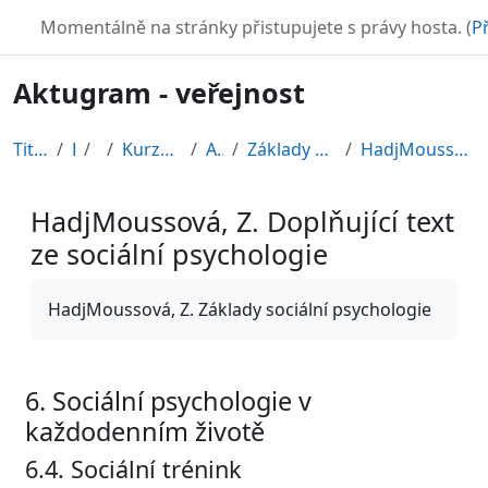
Přejít k hlavnímu obsahu
TURBO
Momentálně na stránky přistupujete s právy hosta. (
Př
Aktugram - veřejnost
Titulní stránka
Kurzy
CDV
Kurzy připravené v rámci ESF
AKTUGRAM
Základy psychologie, sociální psychologie
HadjMoussová, Z. Doplňující text ze sociální psych...
HadjMoussová, Z. Doplňující text
ze sociální psychologie
Požadavky na absolvování
HadjMoussová, Z. Základy sociální psychologie
6. Sociální psychologie v
každodenním životě
6.4. Sociální trénink