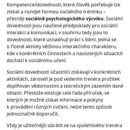
Kompetence/dovednosti, které člověk potřebuje lze
získat a rozvíjet formou sociálního tréninku –
přesněji
sociálně psychologického výcviku
. Sociální
dovednosti jsou naučené předpoklady pro sociální
interakci a komunikaci, v souhrnu tedy jsou to
dovednosti, které usnadňují práci s lidmi. Jedná se
o řízené aktivity většinou interakčního charakteru,
kde v konkrétních činnostech a navozených situacích
dochází k sociálnímu učení.
Sociální dovednosti účastníci získávají v konkrétních
aktivitách, zároveň je pod vedením trenéra prožitek
doplňován vědomostmi a teoretickým zázemím dané
oblasti. Přestože existuje celá řada příruček, ve
kterých je možné získat informace a pokyny
k provádění různých cvičení, nelze tento způsob
jednoznačně doporučit.
Vždy je užitečnější obrátit se na spolehlivého trenéra