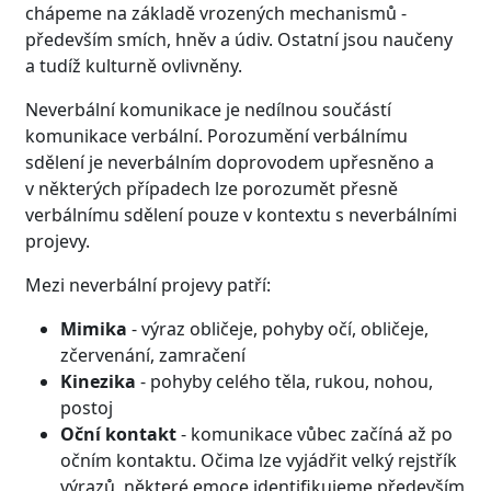
chápeme na základě vrozených mechanismů -
především smích, hněv a údiv. Ostatní jsou naučeny
a tudíž kulturně ovlivněny.
Neverbální komunikace je nedílnou součástí
komunikace verbální. Porozumění verbálnímu
sdělení je neverbálním doprovodem upřesněno a
v některých případech lze porozumět přesně
verbálnímu sdělení pouze v kontextu s neverbálními
projevy.
Mezi neverbální projevy patří:
Mimika
- výraz obličeje, pohyby očí, obličeje,
zčervenání, zamračení
Kinezika
- pohyby celého těla, rukou, nohou,
postoj
Oční kontakt
- komunikace vůbec začíná až po
očním kontaktu. Očima lze vyjádřit velký rejstřík
výrazů, některé emoce identifikujeme především