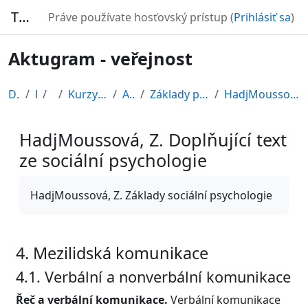
Preskočiť na hlavný obsah
TURBO
Práve používate hosťovský prístup (
Prihlásiť sa
)
Aktugram - veřejnost
Domov
Kurzy
CDV
Kurzy připravené v rámci ESF
AKTUGRAM
Základy psychologie, sociální psychologie
HadjMoussová, Z. Doplňující text ze sociální psych...
HadjMoussová, Z. Doplňující text
ze sociální psychologie
Požiadavky na absolvovanie
HadjMoussová, Z. Základy sociální psychologie
4. Mezilidská komunikace
4.1. Verbální a nonverbální komunikace
Řeč a verbální komunikace.
Verbální komunikace