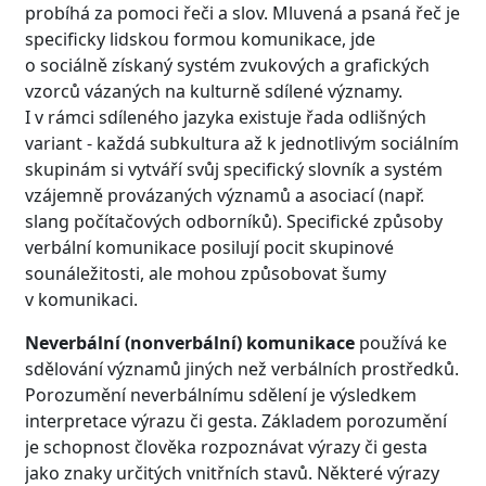
probíhá za pomoci řeči a slov. Mluvená a psaná řeč je
specificky lidskou formou komunikace, jde
o sociálně získaný systém zvukových a grafických
vzorců vázaných na kulturně sdílené významy.
I v rámci sdíleného jazyka existuje řada odlišných
variant - každá subkultura až k jednotlivým sociálním
skupinám si vytváří svůj specifický slovník a systém
vzájemně provázaných významů a asociací (např.
slang počítačových odborníků). Specifické způsoby
verbální komunikace posilují pocit skupinové
sounáležitosti, ale mohou způsobovat šumy
v komunikaci.
Neverbální (nonverbální) komunikace
používá ke
sdělování významů jiných než verbálních prostředků.
Porozumění neverbálnímu sdělení je výsledkem
interpretace výrazu či gesta. Základem porozumění
je schopnost člověka rozpoznávat výrazy či gesta
jako znaky určitých vnitřních stavů. Některé výrazy