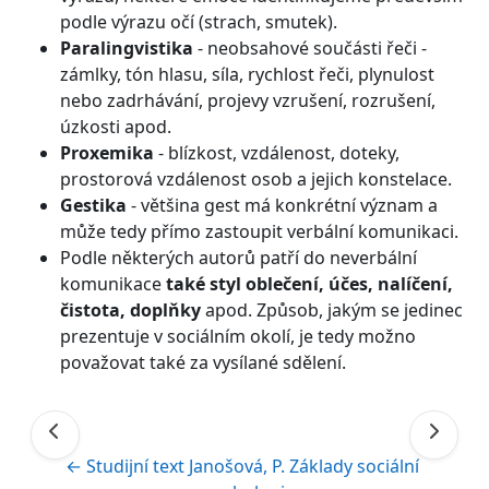
podle výrazu očí (strach, smutek).
Paralingvistika
- neobsahové součásti řeči -
zámlky, tón hlasu, síla, rychlost řeči, plynulost
nebo zadrhávání, projevy vzrušení, rozrušení,
úzkosti apod.
Proxemika
- blízkost, vzdálenost, doteky,
prostorová vzdálenost osob a jejich konstelace.
Gestika
- většina gest má konkrétní význam a
může tedy přímo zastoupit verbální komunikaci.
Podle některých autorů patří do neverbální
komunikace
také styl oblečení, účes, nalíčení,
čistota, doplňky
apod. Způsob, jakým se jedinec
prezentuje v sociálním okolí, je tedy možno
považovat také za vysílané sdělení.
← Studijní text Janošová, P. Základy sociální 