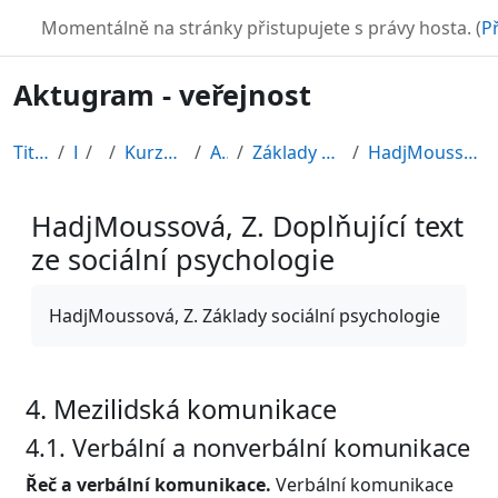
Přejít k hlavnímu obsahu
TURBO
Momentálně na stránky přistupujete s právy hosta. (
Př
Aktugram - veřejnost
Titulní stránka
Kurzy
CDV
Kurzy připravené v rámci ESF
AKTUGRAM
Základy psychologie, sociální psychologie
HadjMoussová, Z. Doplňující text ze sociální psych...
HadjMoussová, Z. Doplňující text
ze sociální psychologie
Požadavky na absolvování
HadjMoussová, Z. Základy sociální psychologie
4. Mezilidská komunikace
4.1. Verbální a nonverbální komunikace
Řeč a verbální komunikace.
Verbální komunikace