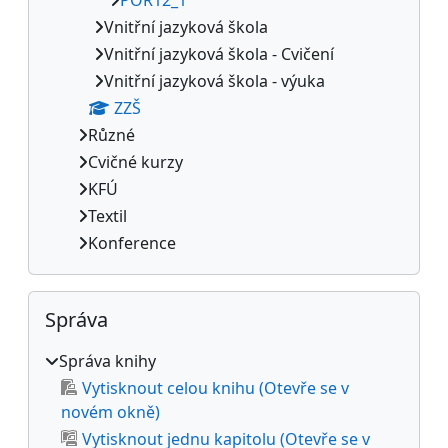
Vnitřní jazyková škola
Vnitřní jazyková škola - Cvičení
Vnitřní jazyková škola - výuka
ZZŠ
Různé
Cvičné kurzy
KFÚ
Textil
Konference
Přeskočit: Správa
Správa
Správa knihy
Vytisknout celou knihu (Otevře se v
novém okně)
Vytisknout jednu kapitolu (Otevře se v