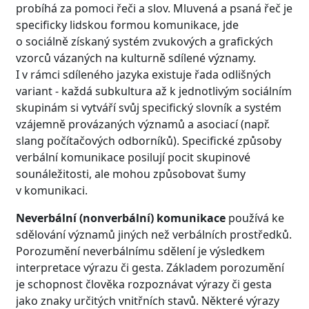
probíhá za pomoci řeči a slov. Mluvená a psaná řeč je
specificky lidskou formou komunikace, jde
o sociálně získaný systém zvukových a grafických
vzorců vázaných na kulturně sdílené významy.
I v rámci sdíleného jazyka existuje řada odlišných
variant - každá subkultura až k jednotlivým sociálním
skupinám si vytváří svůj specifický slovník a systém
vzájemně provázaných významů a asociací (např.
slang počítačových odborníků). Specifické způsoby
verbální komunikace posilují pocit skupinové
sounáležitosti, ale mohou způsobovat šumy
v komunikaci.
Neverbální (nonverbální) komunikace
používá ke
sdělování významů jiných než verbálních prostředků.
Porozumění neverbálnímu sdělení je výsledkem
interpretace výrazu či gesta. Základem porozumění
je schopnost člověka rozpoznávat výrazy či gesta
jako znaky určitých vnitřních stavů. Některé výrazy