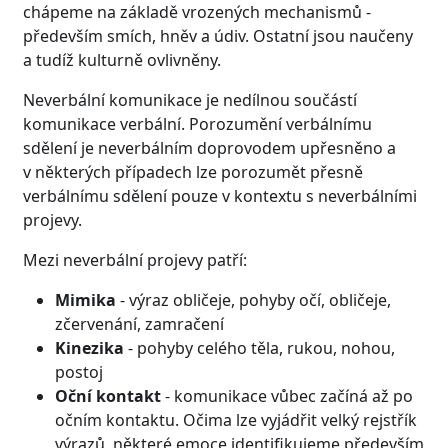
chápeme na základě vrozených mechanismů -
především smích, hněv a údiv. Ostatní jsou naučeny
a tudíž kulturně ovlivněny.
Neverbální komunikace je nedílnou součástí
komunikace verbální. Porozumění verbálnímu
sdělení je neverbálním doprovodem upřesněno a
v některých případech lze porozumět přesně
verbálnímu sdělení pouze v kontextu s neverbálními
projevy.
Mezi neverbální projevy patří:
Mimika
- výraz obličeje, pohyby očí, obličeje,
zčervenání, zamračení
Kinezika
- pohyby celého těla, rukou, nohou,
postoj
Oční kontakt
- komunikace vůbec začíná až po
očním kontaktu. Očima lze vyjádřit velký rejstřík
výrazů, některé emoce identifikujeme především