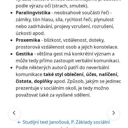
podle výrazu očí (strach, smutek).
Paralingvistika
- neobsahové součásti řeči -
zámlky, tón hlasu, síla, rychlost řeči, plynulost
nebo zadrhávání, projevy vzrušení, rozrušení,
úzkosti apod.
Proxemika
- blízkost, vzdálenost, doteky,
prostorová vzdálenost osob a jejich konstelace.
Gestika
- většina gest má konkrétní význam a
může tedy přímo zastoupit verbální komunikaci.
Podle některých autorů patří do neverbální
komunikace
také styl oblečení, účes, nalíčení,
čistota, doplňky
apod. Způsob, jakým se jedinec
prezentuje v sociálním okolí, je tedy možno
považovat také za vysílané sdělení.
← Studijní text Janošová, P. Základy sociální 