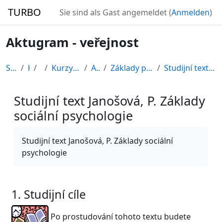
Zum Hauptinhalt
TURBO
Sie sind als Gast angemeldet (
Anmelden
)
Aktugram - veřejnost
Startseite
Kurse
CDV
Kurzy připravené v rámci ESF
AKTUGRAM
Základy psychologie, sociální psychologie
Studijní text Janošová, P. Základy sociální psycho...
Studijní text Janošová, P. Základy
sociální psychologie
Abschlussbedingungen
Studijní text Janošová, P. Základy sociální
psychologie
1. Studijní cíle
Po prostudování tohoto textu budete