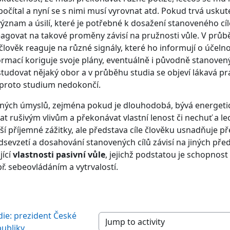
očítal a nyní se s nimi musí vyrovnat atd. Pokud trvá uskut
ýznam a úsilí, které je potřebné k dosažení stanoveného cíl
govat na takové proměny závisí na pružnosti vůle. V průběh
, člověk reaguje na různé signály, které ho informují o účelno
rmací koriguje svoje plány, eventuálně i původně stanovený 
tudovat nějaký obor a v průběhu studia se objeví lákavá p
 proto studium nedokončí.
zných úmyslů, zejména pokud je dlouhodobá, bývá energetick
t rušivým vlivům a překonávat vlastní lenost či nechuť a le
ší příjemné zážitky, ale představa cíle člověku usnadňuje 
edsevzetí a dosahování stanovených cílů závisí na jiných p
ící
vlastnosti pasivní vůle
, jejichž podstatou je schopnost
ř. sebeovládáním a vytrvalostí.
ie: prezident České 
Jump to activity
publiky