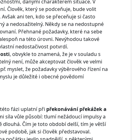
možnostmi, danými charakterem situace. V
. Člověk, který se podceňuje, bude volit
. Avšak ani ten, kdo se přeceňuje si často
lný a nedosažitelný. Někdy se na nedostupné
yrovnaní. Přehnané požadavky, které na sebe
 alespoň na této úrovni. Nevýhodou takové
vlastní nedostačivost potvrdí.
osti
, obvykle to znamená, že je v souladu s
elný není, může akceptovat člověk ve velmi
apř. myslet, že požadavky výběrového řízení na
myslu je důležité i obecné povědomí
éto fázi uplatní při
překonávání překážek a
 síla vůle působí: tlumí nežádoucí impulsy a
dlouhá. Čím je toto období delší, tím je větší
ové podobě, jak si člověk představoval.
a počátku jevilo snadnější, s některými