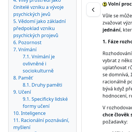
4. Vlivy prostředí jako
Volní proc
činitelé vzniku a vývoje
psychických jevů
Vůle se může
5. Vědomí jako základní
zvažovat význ
předpoklad vzniku
jednání
, kte
psychických projevů
1. Fáze rozh
6. Pozornost
7. Vnímání
Rozhodování, 
7.1. Vnímání je
vybrat z něko
ovlivněné i
uplatňovat rů
sociokulturně
se domnívá, ž
8. Paměť
racionálně po
8.1. Druhy paměti
bývá když pře
9. Učení
hodnocení, ro
9.1. Specificky lidské
formy učení
V rozhodovací
10. Inteligence
chce člověk 
11. Racionální poznávání,
požadavky:
myšlení