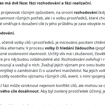
es má dvě fáze: fázi rozhodování a fázi realizační.
 projevovat různým způsobem, na úrovni
rozhodování
(kdy
amnost různých potřeb, ale i o volbu prostředků, které chce
ré směřuje k dosažení cíle (v jeho průběhu je zase obvykle
odování.
včetně volby cílů i prostředků, je iniciováno pocitem chtění n
lika alternativ. V procesu
volby či hledání žádoucího
(popř
zné osobnostní vlastnosti. Určitý vliv má i zkušenost, člově
e pro něj budou zvládnutelné atd. Rozhodování ovlivňují i 
suzují a uvažují o nich. Zvažují jejich význam pro svou budou
mýšlejí o zaměstnání či o uzavření manželství. Na jejich vo
zdíly osobního významu různých cílů, event. s nimi spojený
 fázi může vzniknout nejenom konflikt cílů, ale mohou se o
svého cíle dosáhnout
. Aby byl zvolený prostředek účinný, 