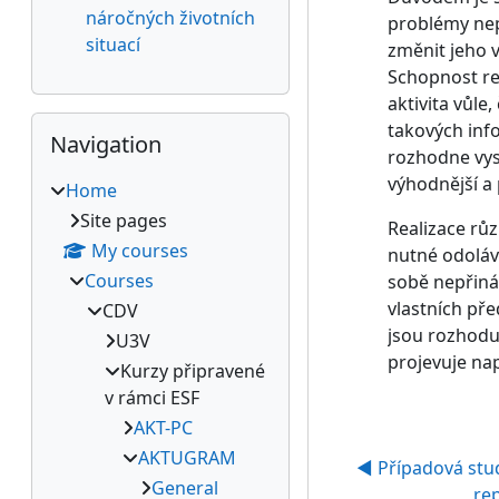
náročných životních
problémy nep
situací
změnit jeho v
Schopnost rea
aktivita vůle
Skip Navigation
takových info
Navigation
rozhodne vys
výhodnější a
Home
Site pages
Realizace rů
My courses
nutné odoláva
Courses
sobě nepřiná
vlastních př
CDV
jsou rozhoduj
U3V
projevuje nap
Kurzy připravené
v rámci ESF
AKT-PC
AKTUGRAM
◀︎ Případová stud
General
re