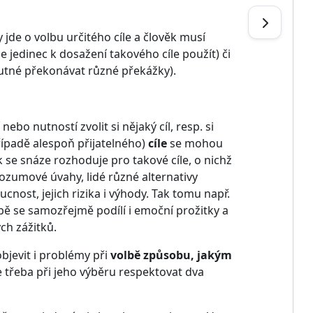
 jde o volbu určitého cíle a člověk musí
 jedinec k dosažení takového cíle použít) či
 nutné překonávat různé překážky).
ebo nutností zvolit si nějaký cíl, resp. si
ípadě alespoň přijatelného)
cíle
se mohou
k se snáze rozhoduje pro takové cíle, o nichž
rozumové úvahy, lidé různé alternativy
cnost, jejich rizika i výhody. Tak tomu např.
lbě se samozřejmě podílí i emoční prožitky a
ch zážitků.
bjevit i problémy při
volbě způsobu, jakým
je třeba při jeho výběru respektovat dva