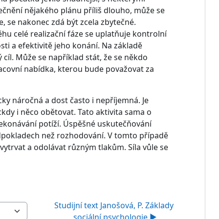
ečnění nějakého plánu příliš dlouho, může se
e, se nakonec zdá být zcela zbytečné.
u celé realizační fáze se uplatňuje kontrolní
sti a efektivitě jeho konání. Na základě
cíl. Může se například stát, že se někdo
racovní nabídka, kterou bude považovat za
y náročná a dost často i nepříjemná. Je
ckdy i něco obětovat. Tato aktivita sama o
překonávání potíží. Úspěšné uskutečňování
ředpokladech než rozhodování. V tomto případě
 vytrvat a odolávat různým tlakům. Síla vůle se
Studijní text Janošová, P. Základy 
sociální psychologie ▶︎