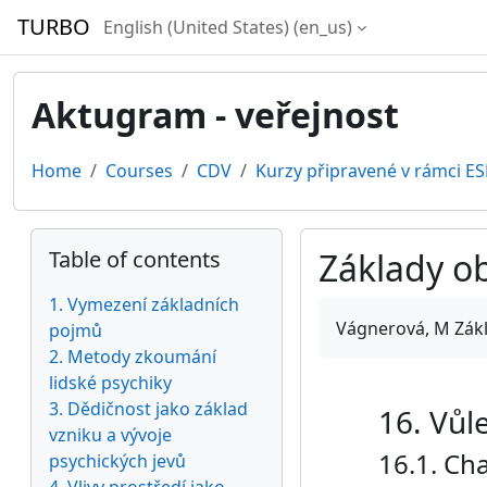
Skip to main content
TURBO
English (United States) ‎(en_us)‎
Aktugram - veřejnost
Home
Courses
CDV
Kurzy připravené v rámci ES
Blocks
Skip Table of contents
Table of contents
Základy ob
1. Vymezení základních
Completion require
Vágnerová, M Zákla
pojmů
2. Metody zkoumání
lidské psychiky
3. Dědičnost jako základ
16. Vůl
vzniku a vývoje
16.1. Ch
psychických jevů