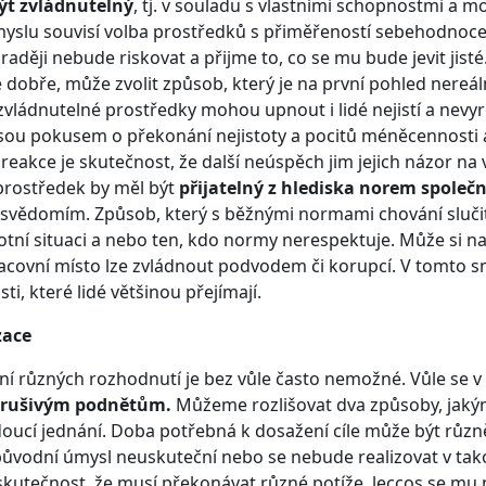
ýt zvládnutelný
, tj. v souladu s vlastními schopnostmi a 
yslu souvisí volba prostředků s přiměřeností sebehodnocení
raději nebude riskovat a přijme to, co se mu bude jevit jisté
 dobře, může zvolit způsob, který je na první pohled nereá
nezvládnutelné prostředky mohou upnout i lidé nejistí a nev
jsou pokusem o překonání nejistoty a pocitů méněcennosti
eakce je skutečnost, že další neúspěch jim jejich názor na 
prostředek by měl být
přijatelný z hlediska norem společn
 svědomím. Způsob, který s běžnými normami chování slučit
votní situaci a nebo ten, kdo normy nerespektuje. Může si n
racovní místo lze zvládnout podvodem či korupcí. V tomto s
ti, které lidé většinou přejímají.
zace
 různých rozhodnutí je bez vůle často nemožné. Vůle se v t
 rušivým podnětům.
Můžeme rozlišovat dva způsoby, jakými
doucí jednání. Doba potřebná k dosažení cíle může být různě 
 původní úmysl neuskuteční nebo se nebude realizovat v tak
kutečnost, že musí překonávat různé potíže, leccos se mu n