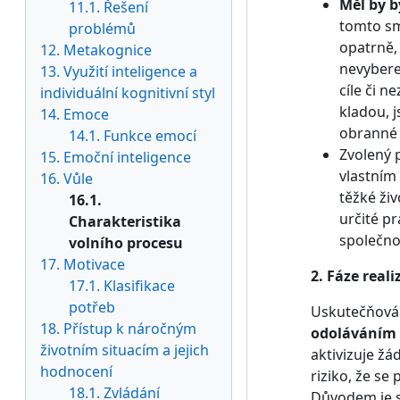
Měl by b
11.1. Řešení
tomto sm
problémů
opatrně, 
12. Metakognice
nevybere
13. Využití inteligence a
cíle či 
individuální kognitivní styl
kladou, 
14. Emoce
obranné r
14.1. Funkce emocí
Zvolený 
15. Emoční inteligence
vlastním
16. Vůle
těžké ži
16.1.
určité p
Charakteristika
společnos
volního procesu
17. Motivace
2. Fáze reali
17.1. Klasifikace
potřeb
Uskutečňování
18. Přístup k náročným
odoláváním
životním situacím a jejich
aktivizuje žá
hodnocení
riziko, že se
18.1. Zvládání
Důvodem je s