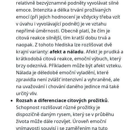
relativně bezvýznamné podněty vyvolávat silné
emoce. Intenzita a délka trvání prožívaných
emocí (při jejich hodnocení je vždycky třeba vzít
v úvahu i vyvolávající podnět) je ve vztahu
nepřímé úměrnosti. Obecně platí, že čím je
citová reakce silnější, tím kratší dobu trvá a
naopak. Z tohoto hlediska lze rozlišovat dvě
krajní varianty:
afekt a náladu
. Afekt je prudká a
krátkodobá citová reakce, emoční výbuch, který
brzy odeznívá. Příkladem může být afekt vzteku.
Nálada je déledobé emoční vyladění, které
zpravidla není zvlášť intenzivní a vyhraněné, ale
na uvažování i chování daného jedince má také
určitý vliv.
Rozsah a diferenciace citových prožitků
.
Schopnost rozlišovat různé prožitky je
dispozičně daným rysem, který se v průběhu
života může dále rozvíjet. Úroveň emoční
vnímavosti souvisí i se zaměřením na tuto