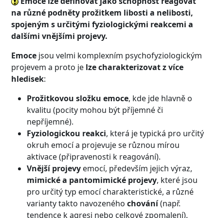
Emoce lze definovat jako schopnost reagovat
na různé podněty prožitkem libosti a nelibosti,
spojeným s určitými fyziologickými reakcemi a
dalšími vnějšími projevy.
Emoce
jsou velmi komplexním psychofyziologickým
projevem a proto je
lze charakterizovat z více
hledisek
:
Prožitkovou složku emoce
, kde jde hlavně o
kvalitu (pocity mohou být příjemné či
nepříjemné).
Fyziologickou reakci
, která je typická pro určitý
okruh emocí a projevuje se různou mírou
aktivace (připravenosti k reagování).
Vnější projevy
emocí, především jejich výraz,
mimické a pantomimické projevy
, které jsou
pro určitý typ emocí charakteristické, a různé
varianty takto navozeného
chování
(např.
tendence k agresi nebo celkové zpomalení).