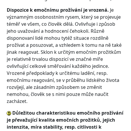
Dispozice k emočnímu prožívání je vrozená.
Je
významným osobnostním rysem, který se projevuje
téměř ve všem, co člověk dělá. Ovlivňuje i způsob
jeho uvažování a hodnocení čehokoli. Různě
disponovaní lidé mohou tytéž situace rozdílně
prožívat a posuzovat, a vzhledem k tomu na ně také
jinak reagovat. Sklon k určitým emočním prožitkům
je relativně trvalou dispozicí ve značné míře
ovlivňující celkové směřování každého jedince.
Vrozené předpoklady k určitému ladění, resp.
emočnímu reagování, se v průběhu lidského života
rozvíjejí, ale zásadním způsobem se změnit
nemohou, člověk se s nimi pouze může naučit
zacházet.
Důležitou charakteristikou emočního prožívání
je převažující kvalita emočních prožitků, jejich
intenzita, míra stability, resp. citlivosti k