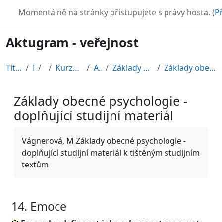
Přejít k hlavnímu obsahu
TURBO
Momentálně na stránky přistupujete s právy hosta. (
Př
Aktugram - veřejnost
Titulní stránka
Kurzy
CDV
Kurzy připravené v rámci ESF
AKTUGRAM
Základy psychologie, sociální psychologie
Základy obecné psychologie - doplňující studijní m...
Základy obecné psychologie -
doplňující studijní materiál
Požadavky na absolvování
Vágnerová, M Základy obecné psychologie -
doplňující studijní materiál k tištěným studijním
textům
14. Emoce