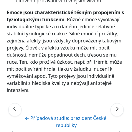
citového prožívání vůči vnějším vlivům.
Emoce jsou charakteristické těsným propojením s
fyziologickými funkcemi
. Různé emoce vyvolávají
individuálně typické a u daného jedince relativně
stabilní fyziologické reakce. Silné emoční prožitky,
zejména afekty, jsou vždycky doprovázeny takovými
projevy. Člověk v afektu vzteku může mít pocit
dušnosti, nemůže popadnout dech, třesou se mu
ruce. Ten, kdo prožívá úzkost, např. při trémě, může
mít pocit svírání hrdla, tlaku v žaludku, nucení k
vyměšování apod. Tyto projevy jsou individuálně
variabilní z hlediska kvality a nebývají ani stejně
intenzivní.
← Případová studie: prezident České 
republiky