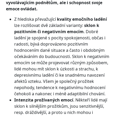
vyvolávajícím podnětům, ale i schopnost svoje
emoce ovládat.
Z hlediska převažující
kvality emočního ladění
lze rozlišovat dvě základní varianty:
sklon k
pozitivním či negativním emocím
. Dobré
ladění je spojené s pocity spokojenosti, občas i
radosti, bývá doprovázeno pozitivním
hodnocením dané situace a často i obdobným
očekáváním do budoucnosti. Sklon k negativním
emocím se může projevovat různým způsobem,
lidé mohou mít sklon k úzkosti a strachu, k
depresivnímu ladění či ke snadnému navození
afektů vzteku. Všem je společný prožitek
nepohody, tendence k negativnímu hodnocení
čehokoli a nakonec i méně adaptibilní chování.
Intenzita prožívaných emocí
. Někteří lidé mají
sklon k silnějším prožitkům, jsou senzitivnější,
resp. dráždivější, a proto u nich mohou i