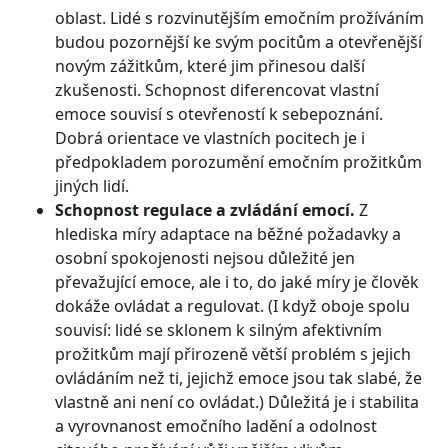
oblast. Lidé s rozvinutějším emočním prožíváním
budou pozornější ke svým pocitům a otevřenější
novým zážitkům, které jim přinesou další
zkušenosti. Schopnost diferencovat vlastní
emoce souvisí s otevřeností k sebepoznání.
Dobrá orientace ve vlastních pocitech je i
předpokladem porozumění emočním prožitkům
jiných lidí.
Schopnost regulace a zvládání emocí.
Z
hlediska míry adaptace na běžné požadavky a
osobní spokojenosti nejsou důležité jen
převažující emoce, ale i to, do jaké míry je člověk
dokáže ovládat a regulovat. (I když oboje spolu
souvisí: lidé se sklonem k silným afektivním
prožitkům mají přirozeně větší problém s jejich
ovládáním než ti, jejichž emoce jsou tak slabé, že
vlastně ani není co ovládat.) Důležitá je i stabilita
a vyrovnanost emočního ladění a odolnost