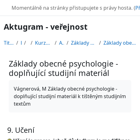
Přejít k hlavnímu obsahu
TURBO
Momentálně na stránky přistupujete s právy hosta. (
Př
Aktugram - veřejnost
Titulní stránka
Kurzy
CDV
Kurzy připravené v rámci ESF
AKTUGRAM
Základy psychologie, sociální psychologie
Základy obecné psychologie - doplňující studijní m...
Základy obecné psychologie -
doplňující studijní materiál
Požadavky na absolvování
Vágnerová, M Základy obecné psychologie -
doplňující studijní materiál k tištěným studijním
textům
9. Učení