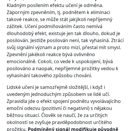
Kladným posílením efektu učení je odměna.
Záporným zpevněním, tj. podnětem k eliminaci
takové reakce, se může stát jakýkoli nepříjemný
zážitek. Učení podmiňováním často nemívá
dlouhodobý efekt, existuje jen tak dlouho, dokud je
posilován. Jestliže posilován není, tak vyhasíná. Ztrácí
svůj signální význam a proto mizí, přestal mít smysl.
Zpevnění jakékoli reakce bývá ovlivněno
emocionálně. Cokoli, co vede k uspokojení, bývá
posilováno a naopak, nepříjemné prožitky vedou k
vyhasínání takového způsobu chování.
Lidské učení je samozřejmě složitější, i když i
uvedeným jednoduchým způsobem se lidé učí.
Zpravidla jde o efekt spojení podnětu vyvolávajícího
emoční odezvu (pozitivní či negativní) s nějakou
běžnou situací. Člověk se naučí, že za určitých
okolností se zvyšuje pravděpodobnost určitého
prožitku.
Podmíněný signál modifikuje původně