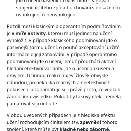
jde o učení následkům vlastního reagování,
spojení určitého způsobu chování s dosažením
uspokojení či neuspokojení.
Rozdíl mezi klasickým a operantním podmiňováním
je
v míře aktivity
, kterou musí jedinec na učení
vynaložit. V případě klasického podmiňování jde o
pasivnější formu učení, o pouhé akceptování určité
informace o její zafixování. V případě operantního
podmiňování jde o učení, jemuž předchází aktivní
hledání efektivní varianty. Jde o učení pokusem a
omylem. Účinnou reakci objeví člověk obvykle
náhodou, po několika marných a neefektivních
pokusech, a zapamatuje si ji právě proto, že vedla k
žádoucímu výsledku. Pokud by takový efekt neměla,
pamatovat si ji nebude.
V obou uvedených případech je z hlediska efektu
učení rozhodujícím činitelem tzv.
zpevnění
tohoto
spojení, které může být
kladné nebo záporné
.