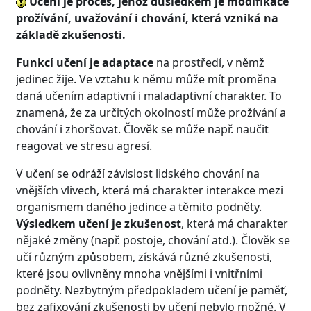
Učení je proces, jehož důsledkem je modifikace
prožívání, uvažování i chování, která vzniká na
základě zkušenosti.
Funkcí učení je adaptace
na prostředí, v němž
jedinec žije. Ve vztahu k němu může mít proměna
daná učením adaptivní i maladaptivní charakter. To
znamená, že za určitých okolností může prožívání a
chování i zhoršovat. Člověk se může např. naučit
reagovat ve stresu agresí.
V učení se odráží závislost lidského chování na
vnějších vlivech, která má charakter interakce mezi
organismem daného jedince a těmito podněty.
Výsledkem učení je zkušenost
, která má charakter
nějaké změny (např. postoje, chování atd.). Člověk se
učí různým způsobem, získává různé zkušenosti,
které jsou ovlivněny mnoha vnějšími i vnitřními
podněty. Nezbytným předpokladem učení je paměť,
bez zafixování zkušenosti by učení nebylo možné. V