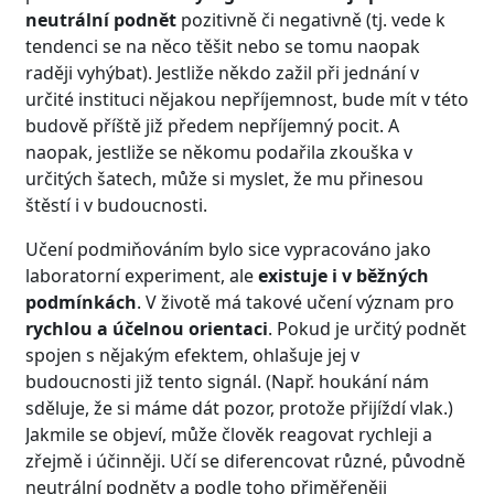
neutrální podnět
pozitivně či negativně (tj. vede k
tendenci se na něco těšit nebo se tomu naopak
raději vyhýbat). Jestliže někdo zažil při jednání v
určité instituci nějakou nepříjemnost, bude mít v této
budově příště již předem nepříjemný pocit. A
naopak, jestliže se někomu podařila zkouška v
určitých šatech, může si myslet, že mu přinesou
štěstí i v budoucnosti.
Učení podmiňováním bylo sice vypracováno jako
laboratorní experiment, ale
existuje i v běžných
podmínkách
. V životě má takové učení význam pro
rychlou a účelnou orientaci
. Pokud je určitý podnět
spojen s nějakým efektem, ohlašuje jej v
budoucnosti již tento signál. (Např. houkání nám
sděluje, že si máme dát pozor, protože přijíždí vlak.)
Jakmile se objeví, může člověk reagovat rychleji a
zřejmě i účinněji. Učí se diferencovat různé, původně
neutrální podněty a podle toho přiměřeněji