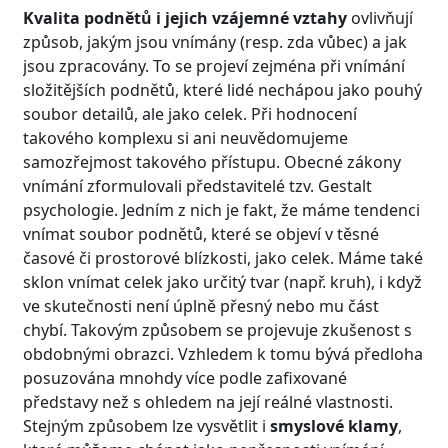
Kvalita podnětů i jejich vzájemné vztahy
ovlivňují
způsob, jakým jsou vnímány (resp. zda vůbec) a jak
jsou zpracovány. To se projeví zejména při vnímání
složitějších podnětů, které lidé nechápou jako pouhý
soubor detailů, ale jako celek. Při hodnocení
takového komplexu si ani neuvědomujeme
samozřejmost takového přístupu. Obecné zákony
vnímání zformulovali představitelé tzv. Gestalt
psychologie. Jedním z nich je fakt, že máme tendenci
vnímat soubor podnětů, které se objeví v těsné
časové či prostorové blízkosti, jako celek. Máme také
sklon vnímat celek jako určitý tvar (např. kruh), i když
ve skutečnosti není úplně přesný nebo mu část
chybí. Takovým způsobem se projevuje zkušenost s
obdobnými obrazci. Vzhledem k tomu bývá předloha
posuzována mnohdy více podle zafixované
představy než s ohledem na její reálné vlastnosti.
Stejným způsobem lze vysvětlit i
smyslové klamy
,