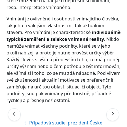
které můžeme chápat jako nepřesnosti vnímání,
resp. interpretace vnímaného.
Vnímání je ovlivněné i osobností vnímajícího člověka,
jak jeho trvalejšími vlastnostmi, tak aktuálním
stavem. Pro vnímání je charakteristické
individuálně
typické
zaměření a selekce vnímané reality
. Nikdo
nemůže vnímat všechny podněty, které se v jeho
okolí nabízejí a proto je nutné provést určitý výběr.
Každý člověk si všímá především toho, co má pro něj
určitý význam nebo o čem potřebuje být informován,
ale všímá si i toho, co se mu zdá nápadné. Pod vlivem
své zkušenosti i aktuální motivace se preferenčně
zaměřuje na určitou oblast, situaci či objekt. Tyto
podněty jsou pak vnímány přednostně, případně
rychleji a přesněji než ostatní.
← Případová studie: prezident České 