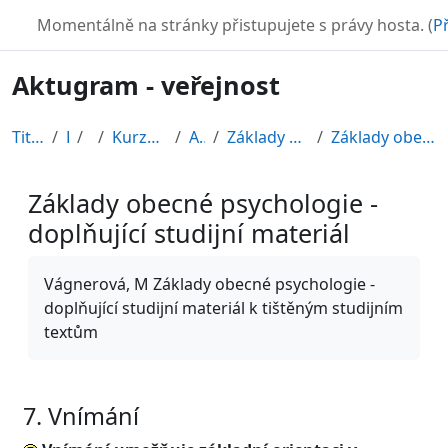
Přejít k hlavnímu obsahu
TURBO
Momentálně na stránky přistupujete s právy hosta. (
Př
Aktugram - veřejnost
Titulní stránka
Kurzy
CDV
Kurzy připravené v rámci ESF
AKTUGRAM
Základy psychologie, sociální psychologie
Základy obecné psychologie - doplňující studijní m...
Základy obecné psychologie -
doplňující studijní materiál
Požadavky na absolvování
Vágnerová, M Základy obecné psychologie -
doplňující studijní materiál k tištěným studijním
textům
7. Vnímání