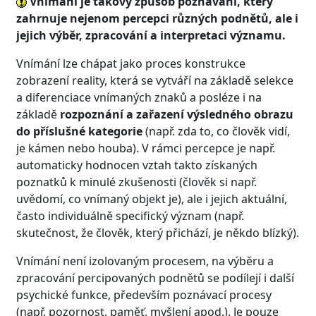
Vnímání je takový způsob poznávání, který
zahrnuje nejenom percepci různých podnětů, ale i
jejich výběr, zpracování a interpretaci významu.
Vnímání lze chápat jako proces konstrukce
zobrazení reality, která se vytváří na základě selekce
a diferenciace vnímaných znaků a posléze i na
základě
rozpoznání a zařazení výsledného obrazu
do příslušné kategorie
(např. zda to, co člověk vidí,
je kámen nebo houba). V rámci percepce je např.
automaticky hodnocen vztah takto získaných
poznatků k minulé zkušenosti (člověk si např.
uvědomí, co vnímaný objekt je), ale i jejich aktuální,
často individuálně specifický význam (např.
skutečnost, že člověk, který přichází, je někdo blízký).
Vnímání není izolovaným procesem, na výběru a
zpracování percipovaných podnětů se podílejí i další
psychické funkce, především poznávací procesy
(např. pozornost, paměť, myšlení apod.). Je pouze