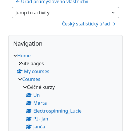
← Úřad průmyslového vlastnictví
Jump to activity
Český statistický úřad →
Blocks
Skip Navigation
Navigation
Home
Site pages
My courses
Courses
Cvičné kurzy
Un
Marta
Electrospinning_Lucie
PI - Jan
Janča