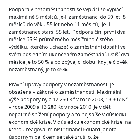
Podpora v nezaměstnanosti se vyplácí se vyplácí
maximálně 5 měsíců, je-li zaměstnanci do 50 let, 8
měsíců do věku 55 let nebo 11 měsíců, je-li
zaměstnanec starší 55 let. Podpora činí první dva
měsíce 65 % průměrného měsíčního čistého
výdělku, kterého uchazeč o zaměstnání dosáhl ve
svém posledním ukončeném zaměstnání. Další dva
měsíce je to 50 % a po zbývající dobu, kdy je člověk
nezaměstnaný, je to 45%.
Právní úpravy podpory v nezaměstnanosti je
obsažena v zákoně o zaměstnanosti. Maximální
výše podpory byla 12 250 Kč v roce 2008, 13 307 Kč
v roce 2009 a 13 280 Kč v roce 2010. Je vidět
nepatrné snížení podpory a to nejspíše v důsledku
ekonomické krize. V důsledku ekonomické krize, na
kterou reagoval ministr financí Eduard Janota
úsporným balíčkem se také zrušilo, že