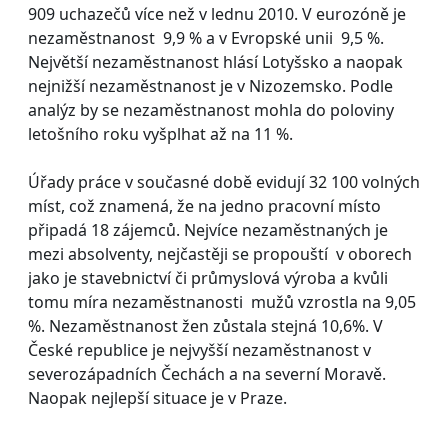
909 uchazečů více než v lednu 2010. V eurozóně je
nezaměstnanost 9,9 % a v Evropské unii 9,5 %.
Největší nezaměstnanost hlásí Lotyšsko a naopak
nejnižší nezaměstnanost je v Nizozemsko. Podle
analýz by se nezaměstnanost mohla do poloviny
letošního roku vyšplhat až na 11 %.
Úřady práce v současné době evidují 32 100 volných
míst, což znamená, že na jedno pracovní místo
připadá 18 zájemců. Nejvíce nezaměstnaných je
mezi absolventy, nejčastěji se propouští v oborech
jako je stavebnictví či průmyslová výroba a kvůli
tomu míra nezaměstnanosti mužů vzrostla na 9,05
%. Nezaměstnanost žen zůstala stejná 10,6%. V
České republice je nejvyšší nezaměstnanost v
severozápadních Čechách a na severní Moravě.
Naopak nejlepší situace je v Praze.