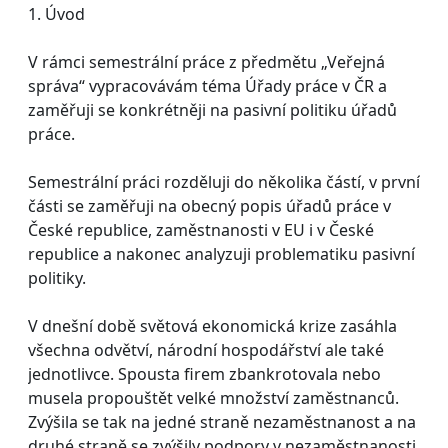
1. Úvod
V rámci semestrální práce z předmětu „Veřejná
správa“ vypracovávám téma Úřady práce v ČR a
zaměřuji se konkrétněji na pasivní politiku úřadů
práce.
Semestrální práci rozděluji do několika částí, v první
části se zaměřuji na obecný popis úřadů práce v
České republice, zaměstnanosti v EU i v České
republice a nakonec analyzuji problematiku pasivní
politiky.
V dnešní době světová ekonomická krize zasáhla
všechna odvětví, národní hospodářství ale také
jednotlivce. Spousta firem zbankrotovala nebo
musela propouštět velké množství zaměstnanců.
Zvýšila se tak na jedné straně nezaměstnanost a na
druhé straně se zvýšily podpory v nezaměstnanosti,