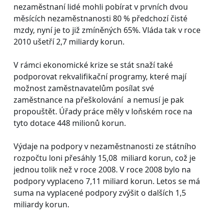
nezaměstnaní lidé mohli pobírat v prvních dvou
měsících nezaměstnanosti 80 % předchozí čisté
mzdy, nyní je to již zmíněných 65%. Vláda tak v roce
2010 ušetří 2,7 miliardy korun.
V rámci ekonomické krize se stát snaží také
podporovat rekvalifikační programy, které mají
možnost zaměstnavatelům posílat své
zaměstnance na přeškolování a nemusí je pak
propouštět. Úřady práce měly v loňském roce na
tyto dotace 448 milionů korun.
Výdaje na podpory v nezaměstnanosti ze státního
rozpočtu loni přesáhly 15,08 miliard korun, což je
jednou tolik než v roce 2008. V roce 2008 bylo na
podpory vyplaceno 7,11 miliard korun. Letos se má
suma na vyplacené podpory zvýšit o dalších 1,5
miliardy korun.