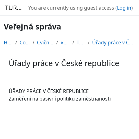
Skip to main content
TURBO
You are currently using guest access (
Log in
)
Veřejná správa
Home
Courses
Cvičné kurzy
VS2010
Topic 6
Úřady práce v České republice
Úřady práce v České republice
Completion requirements
ÚŘADY PRÁCE V ČESKÉ REPUBLICE
Zaměření na pasivní politiku zaměstnanosti