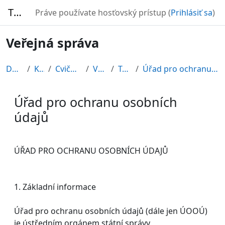
Preskočiť na hlavný obsah
TURBO
Práve používate hosťovský prístup (
Prihlásiť sa
)
Veřejná správa
Domov
Kurzy
Cvičné kurzy
VS2010
Topic 6
Úřad pro ochranu osobních údajů
Úřad pro ochranu osobních
údajů
Požiadavky na absolvovanie
ÚŘAD PRO OCHRANU OSOBNÍCH ÚDAJŮ
1. Základní informace
Úřad pro ochranu osobních údajů (dále jen ÚOOÚ)
je ústředním orgánem státní správy.