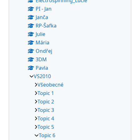
Electrospinning_Lucie
PI - Jan
Janča
RP-Šafka
Julie
Mária
Ondřej
3DM
Pavla
VS2010
Všeobecné
Topic 1
Topic 2
Topic 3
Topic 4
Topic 5
Topic 6