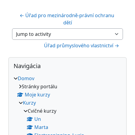
← Úřad pro mezinárodně-právní ochranu 
dětí
Jump to activity
Úřad průmyslového vlastnictví →
Bloky
Preskočiť Navigácia
Navigácia
Domov
Stránky portálu
Moje kurzy
Kurzy
Cvičné kurzy
Un
Marta