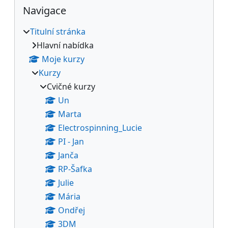
Bloky
Přeskočit: Navigace
Navigace
Titulní stránka
Hlavní nabídka
Moje kurzy
Kurzy
Cvičné kurzy
Un
Marta
Electrospinning_Lucie
PI - Jan
Janča
RP-Šafka
Julie
Mária
Ondřej
3DM