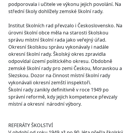
podporovala i učitele ve výkonu jejich povolání. Na
střední školy dohlížely zemské školní rady.
Institut školních rad převzalo i Československo. Na
úrovni školní obce měla na starosti školskou
správu místní školní rada jako veřejný úřad.
Okresní školskou správu vykonávaly i nadále
okresní školní rady. Školský okres zpravidla
odpovídal území politického okresu. Obdobně
zemské školní rady pro zemi Českou, Moravskou a
Slezskou. Dozor na činnost místní školní rady
vykonávali okresní zemští inspektoři.
Školní rady zanikly definitivně v roce 1949 po
správní reformě, kdy jejich kompetence převzaly
místní a okresní národní výbory.
REFERÁTY ŠKOLSTVÍ
V období od roku 1949 až po 90. léta přešla školský