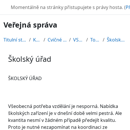
Přejít k hlavnímu obsahu
TURBO
Momentálně na stránky přistupujete s právy hosta. (
Př
Veřejná správa
Titulní stránka
Kurzy
Cvičné kurzy
VS2010
Topic 6
Školský úřad
Školský úřad
Požadavky na absolvování
ŠKOLSKÝ ÚŘAD
Všeobecná potřeba vzdělání je nesporná. Nabídka
školských zařízení je v dnešní době velmi pestrá. Ale
kvantita nesmí v žádném případě předejít kvalitu.
Proto je nutné nezapomínat na koordinaci ze