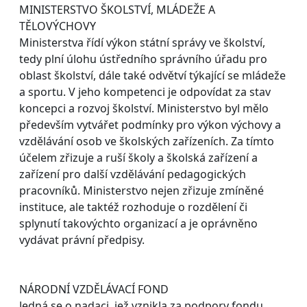
MINISTERSTVO ŠKOLSTVÍ, MLÁDEŽE A
TĚLOVÝCHOVY
Ministerstva řídí výkon státní správy ve školství,
tedy plní úlohu ústředního správního úřadu pro
oblast školství, dále také odvětví týkající se mládeže
a sportu. V jeho kompetenci je odpovídat za stav
koncepci a rozvoj školství. Ministerstvo byl mělo
především vytvářet podmínky pro výkon výchovy a
vzdělávání osob ve školských zařízeních. Za tímto
účelem zřizuje a ruší školy a školská zařízení a
zařízení pro další vzdělávání pedagogických
pracovníků. Ministerstvo nejen zřizuje zmíněné
instituce, ale taktéž rozhoduje o rozdělení či
splynutí takovýchto organizací a je oprávněno
vydávat právní předpisy.
NÁRODNÍ VZDĚLÁVACÍ FOND
Jedná se o nadaci, jež vznikla za podpory fondu