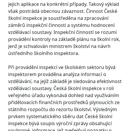
jejich aplikace na konkrétní případy. Takový výklad
však postrádá obecnou závaznost. Činnost České
školní inspekce je soustředěna na zpracování
záměrů inspekční činnosti a systému hodnocení
vzdělávací soustavy. Inspekční činností se rozumí
provádění kontroly na základě plánu na školní rok,
jenž je schvalován ministrem školství na návrh
ústředního školního inspektora.
Při provádění inspekcí ve školském sektoru bývá
inspektorem prováděna analýza informací o
vzdělávání, na jejíž základě je sledována efektivnost
vzdělávací soustavy. Česká školní inspekce v roli
veřejného úřadu vykonává dohled nad využíváním
přidělovacích finančních prostředků plynoucích ze
státního rozpočtu do rezortu školství. Výsledným
prvkem systematického sběru dat České školní
inspekce bývá soupis výroční zprávy obsahující
souhrnné informace, jež zveřejňují poznatky o