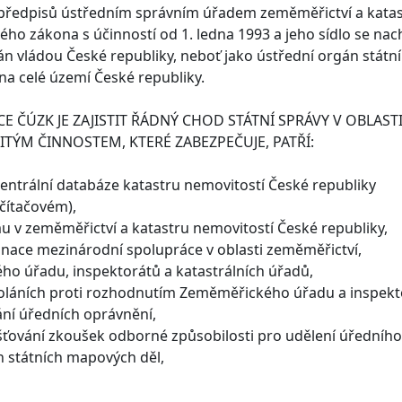
 předpisů ústředním správním úřadem zeměměřictví a katast
ho zákona s účinností od 1. ledna 1993 a jeho sídlo se nachá
n vládou České republiky, neboť jako ústřední orgán státní
 na celé území České republiky.
E ČÚZK JE ZAJISTIT ŘÁDNÝ CHOD STÁTNÍ SPRÁVY V OBLAST
ITÝM ČINNOSTEM, KTERÉ ZABEZPEČUJE, PATŘÍ:
vy centrální databáze katastru nemovitostí České repub
čítačovém),
u v zeměměřictví a katastru nemovitostí České republiky,
dinace mezinárodní spolupráce v oblasti zeměměřictví,
ého úřadu, inspektorátů a katastrálních úřadů,
oláních proti rozhodnutím Zeměměřického úřadu a inspekt
ání úředních oprávnění,
išťování zkoušek odborné způsobilosti pro udělení úředního
h státních mapových děl,