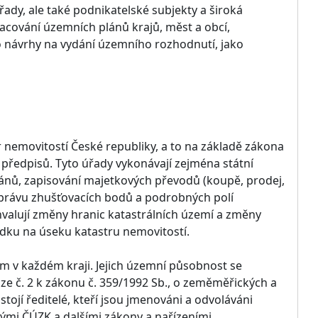
řady, ale také podnikatelské subjekty a široká
racování územních plánů krajů, měst a obcí,
ro návrhy na vydání územního rozhodnutí, jako
tr nemovitostí České republiky, a to na základě zákona
 předpisů. Tyto úřady vykonávají zejména státní
lánů, zapisování majetkových převodů (koupě, prodej,
í správu zhušťovacích bodů a podrobných polí
valují změny hranic katastrálních území a změny
ádku na úseku katastru nemovitostí.
om v každém kraji. Jejich územní působnost se
oze č. 2 k zákonu č. 359/1992 Sb., o zeměměřických a
tojí ředitelé, kteří jsou jmenováni a odvoláváni
nými ČÚZK a dalšími zákony a nařízeními.