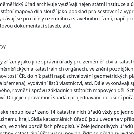
ěměřický úřad archivuje využívají nejen státní instituce a ú
 státní mapová díla slouží jako podklad pro sestavení a vyp
yužívají se pro účely územního a stavebního řízení, např. p
tovou dokumentaci staveb, atd.
ADY
ly zřízeny jako jiné správní úřady pro zeměměřictví a katas
eměměřických a katastrálních orgánech, ve znění pozdějších
vitostí ČR, do níž patří např. schvalování geometrických p
á břemena), vydávání listů vlastnictví, atd. Dále vykonávaj
ého, rovněž i správu základních státních mapových děl. Sch
ví. Do jejich pravomocí spadá i projednávání porušení poř
eské republice zřízeno 14 katastrálních úřadů vždy po jedn
lušnému kraji. Sídla katastrálních úřadů jsou uvedena v příl
ch, ve znění pozdějších předpisů. V čele jednotlivých úřadů s
hny katastrální úřady jsou povinni řídit se předpisy vyda