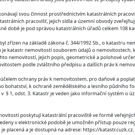
konávají svou činnost prostřednictvím katastrálních pracovi
strálních pracovišť, jejich sídla a územní obvody zveřejňuj
sné době je pod správou katastrálních úřadů celkem 108 kat
byl zřízen na základě zákona č. 344/1992 Sb., o katastru nem
 je katastr nemovitostí souborem údajů o nemovitostech, k
to nemovitostí, jejich popis, geometrické a polohové určení
vitostem podle zvláštního předpisu a dalších práv k nemo
a účelem ochrany práv k nemovitostem, pro daňové a poplatko
o bohatství, k ochraně zemědělského a lesního půdního fond
v § 1, odst. 3. Katastr je veden jako informační systém o 
ovitostí poskytují katastrální pracoviště ve formě veřejnýc
vedeny v elektronické podobě je umožněn přístup pouze r
 je placená a je dostupná na adrese: https://katastr.cuzk.cz.