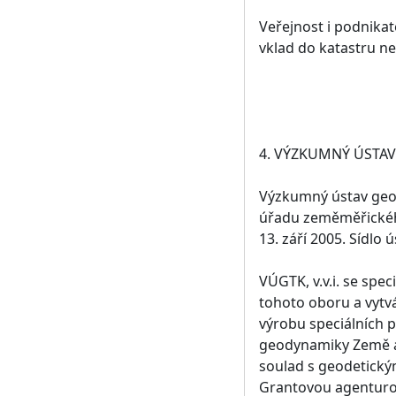
Veřejnost i podnikate
vklad do katastru n
4. VÝZKUMNÝ ÚSTAV
Výzkumný ústav geode
úřadu zeměměřického 
13. září 2005. Sídlo
VÚGTK, v.v.i. se spe
tohoto oboru a vytvá
výrobu speciálních 
geodynamiky Země a 
soulad s geodetický
Grantovou agenturou 