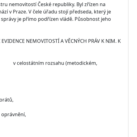
ru nemovitostí České republiky. Byl zřízen na
zí v Praze. V čele úřadu stojí předseda, který je
 správy je přímo podřízen vládě. Působnost jeho
I EVIDENCE NEMOVITOSTÍ A VĚCNÝCH PRÁV K NIM. K
liky v celostátním rozsahu (metodickém,
orátů,
 oprávnění,