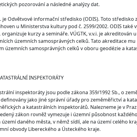
ických pozorování a následné analýzy dat.
i. je Odvětvové informační středisko (ODIS). Toto středisko
nihoven u Ministerstva kultury pod č. 2599/2002. ODIS také 
organizuje kurzy a semináře. VÚGTK, v.v.i. je akreditován u
dnících územních samosprávných celků. Tato akreditace mu 
m územních samosprávných celků v oboru geodézie a katas
KATASTRÁLNÍ INSPEKTORÁTY
trální inspektoráty jsou podle zákona 359/1992 Sb., o země
 definovány jako jiné správní úřady pro zeměměřictví a kat
řických a katastrálních inspektorátů. Nalezneme je v Praze,
vedený zákon rovněž vymezuje i územní působnost každého i
území daného města, v němž sídlí, ale na území celého kraje
emní obvody Libereckého a Ústeckého kraje.