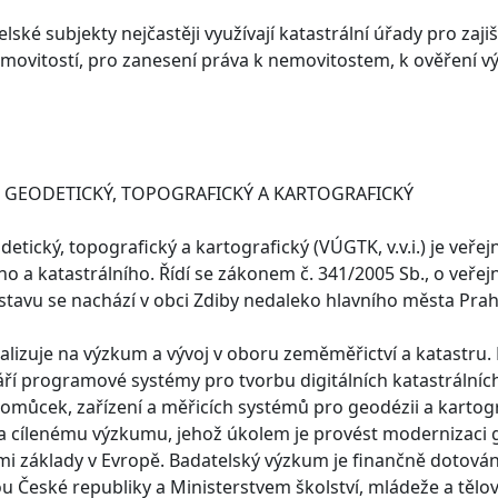
lské subjekty nejčastěji využívají katastrální úřady pro zajiš
emovitostí, pro zanesení práva k nemovitostem, k ověření v
 GEODETICKÝ, TOPOGRAFICKÝ A KARTOGRAFICKÝ
tický, topografický a kartografický (VÚGTK, v.v.i.) je veře
a katastrálního. Řídí se zákonem č. 341/2005 Sb., o veřejn
 ústavu se nachází v obci Zdiby nedaleko hlavního města Prah
cializuje na výzkum a vývoj v oboru zeměměřictví a katastru
ří programové systémy pro tvorbu digitálních katastrálních
pomůcek, zařízení a měřicích systémů pro geodézii a kartog
cílenému výzkumu, jehož úkolem je provést modernizaci geod
mi základy v Evropě. Badatelský výzkum je finančně dotová
České republiky a Ministerstvem školství, mládeže a tělový