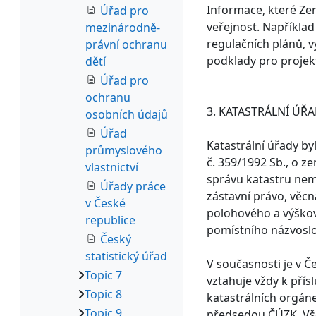
Informace, které Zem
Úřad pro
veřejnost. Například
mezinárodně-
regulačních plánů, v
právní ochranu
podklady pro projek
dětí
Úřad pro
ochranu
3. KATASTRÁLNÍ ÚŘ
osobních údajů
Úřad
Katastrální úřady by
průmyslového
č. 359/1992 Sb., o z
vlastnictví
správu katastru nemo
Úřady práce
zástavní právo, věcn
v České
polohového a výškov
republice
pomístního názvoslo
Český
statistický úřad
V současnosti je v Č
Topic 7
vztahuje vždy k přís
Topic 8
katastrálních orgáne
Topic 9
předsedou ČÚZK. Všec