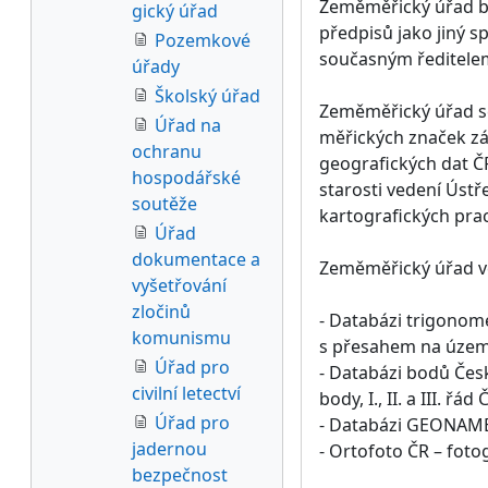
Zeměměřický úřad by
gický úřad
předpisů jako jiný s
Pozemkové
současným ředitelem 
úřady
Školský úřad
Zeměměřický úřad se
Úřad na
měřických značek zá
ochranu
geografických dat Č
hospodářské
starosti vedení Ústř
soutěže
kartografických prac
Úřad
dokumentace a
Zeměměřický úřad ve
vyšetřování
zločinů
- Databázi trigonom
komunismu
s přesahem na území
Úřad pro
- Databázi bodů Česk
civilní letectví
body, I., II. a III. řád
Úřad pro
- Databázi GEONAMES
jadernou
- Ortofoto ČR – foto
bezpečnost