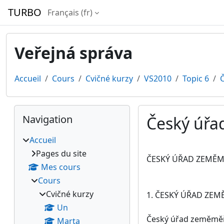
Passer au contenu principal
TURBO
Français ‎(fr)‎
Veřejná správa
Accueil
Cours
Cvičné kurzy
VS2010
Topic 6
Č
Blocs
Passer Navigation
Navigation
Český úřa
Accueil
Conditions d’achèv
Pages du site
ČESKÝ ÚŘAD ZEMĚMĚ
Mes cours
Cours
Cvičné kurzy
1. ČESKÝ ÚŘAD ZEM
Un
Český úřad zeměměř
Marta