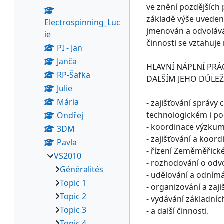
ve znění pozdějších
základě výše uvedené
Electrospinning_Luc
jmenován a odvolává
ie
činnosti se vztahuje
PI - Jan
Janča
HLAVNÍ NÁPLNÍ PRÁC
RP-Šafka
DALŠÍM JEHO DŮLEŽ
Julie
Mária
- zajišťování sprá
technologickém i po
Ondřej
- koordinace výzkum
3DM
- zajišťování a koor
Pavla
- řízení Zeměměřick
VS2010
- rozhodování o odv
Généralités
- udělování a odním
Topic 1
- organizování a zaj
Topic 2
- vydávání základníc
Topic 3
- a další činnosti.
Topic 4