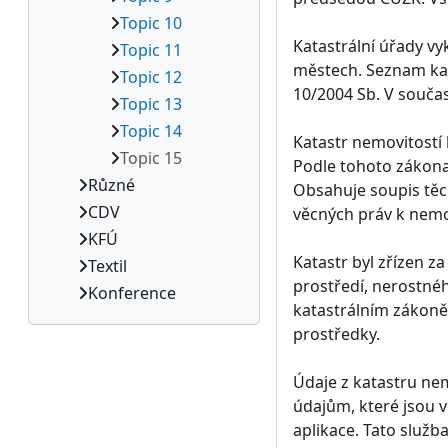
Topic 10
Katastrální úřady vy
Topic 11
městech. Seznam kata
Topic 12
10/2004 Sb. V souča
Topic 13
Topic 14
Katastr nemovitostí 
Topic 15
Podle tohoto zákona
Různé
Obsahuje soupis těch
CDV
věcných práv k nemo
KFÚ
Katastr byl zřízen z
Textil
prostředí, nerostnéh
Konference
katastrálním zákoně 
prostředky.
Údaje z katastru nem
údajům, které jsou 
aplikace. Tato služba