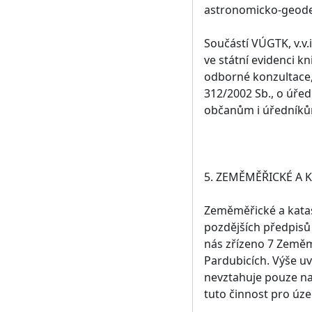
astronomicko-geodet
Součástí VÚGTK, v.v.
ve státní evidenci k
odborné konzultace, 
312/2002 Sb., o úře
občanům i úředníků
5. ZEMĚMĚŘICKÉ A 
Zeměměřické a katas
pozdějších předpisů
nás zřízeno 7 Zeměmě
Pardubicích. Výše u
nevztahuje pouze na 
tuto činnost pro úz