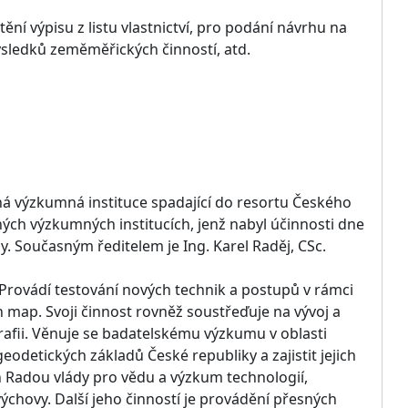
tění výpisu z listu vlastnictví, pro podání návrhu na
ýsledků zeměměřických činností, atd.
jná výzkumná instituce spadající do resortu Českého
ých výzkumných institucích, jenž nabyl účinnosti dne
y. Současným ředitelem je Ing. Karel Raděj, CSc.
. Provádí testování nových technik a postupů v rámci
 map. Svoji činnost rovněž soustřeďuje na vývoj a
rafii. Věnuje se badatelskému výzkumu v oblasti
etických základů České republiky a zajistit jejich
n Radou vlády pro vědu a výzkum technologií,
chovy. Další jeho činností je provádění přesných