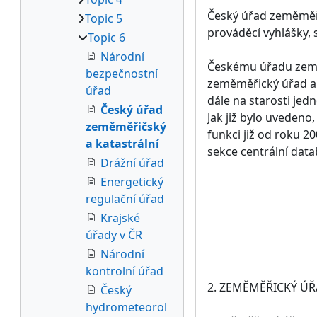
Český úřad zeměměři
Topic 5
prováděcí vyhlášky, 
Topic 6
Národní
Českému úřadu zeměm
bezpečnostní
zeměměřický úřad a v
úřad
dále na starosti jed
Český úřad
Jak již bylo uvedeno
zeměměřičský
funkci již od roku 2
a katastrální
sekce centrální datab
Drážní úřad
Energetický
regulační úřad
Krajské
úřady v ČR
Národní
kontrolní úřad
2. ZEMĚMĚŘICKÝ Ú
Český
hydrometeorol