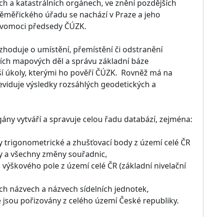
h a katastrálních orgánech, ve znění pozdějších
měměřického úřadu se nachází v Praze a jeho
pravomoci předsedy ČÚZK.
hoduje o umístění, přemístění či odstranění
ích mapových děl a správu základní báze
í úkoly, kterými ho pověří ČÚZK. Rovněž má na
eviduje výsledky rozsáhlých geodetických a
ny vytváří a spravuje celou řadu databází, zejména:
y trigonometrické a zhušťovací body z území celé ČR
y a všechny změny souřadnic,
 výškového pole z území celé ČR (základní nivelační
h názvech a názvech sídelních jednotek,
 jsou pořizovány z celého území České republiky.