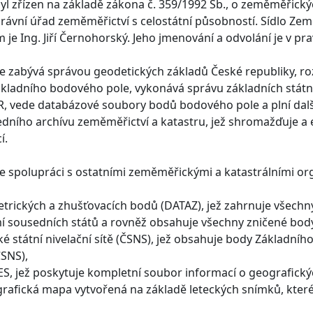
l zřízen na základě zákona č. 359/1992 Sb., o zeměměřickýc
právní úřad zeměměřictví s celostátní působností. Sídlo Ze
je Ing. Jiří Černohorský. Jeho jmenování a odvolání je v 
 zabývá správou geodetických základů České republiky, roz
kladního bodového pole, vykonává správu základních státn
R, vede databázové soubory bodů bodového pole a plní dalš
edního archívu zeměměřictví a katastru, jež shromažďuje a 
í.
 spolupráci s ostatními zeměměřickými a katastrálními orgá
etrických a zhušťovacích bodů (DATAZ), jež zahrnuje všechn
 sousedních států a rovněž obsahuje všechny zničené bod
é státní nivelační sítě (ČSNS), jež obsahuje body Základního
 ČSNS),
, jež poskytuje kompletní soubor informací o geografickýc
grafická mapa vytvořená na základě leteckých snímků, které