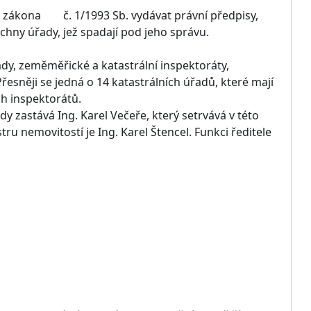
o zákona č. 1/1993 Sb. vydávat právní předpisy,
echny úřady, jež spadají pod jeho správu.
y, zeměměřické a katastrální inspektoráty,
esněji se jedná o 14 katastrálních úřadů, které mají
ch inspektorátů.
y zastává Ing. Karel Večeře, který setrvává v této
u nemovitostí je Ing. Karel Štencel. Funkci ředitele