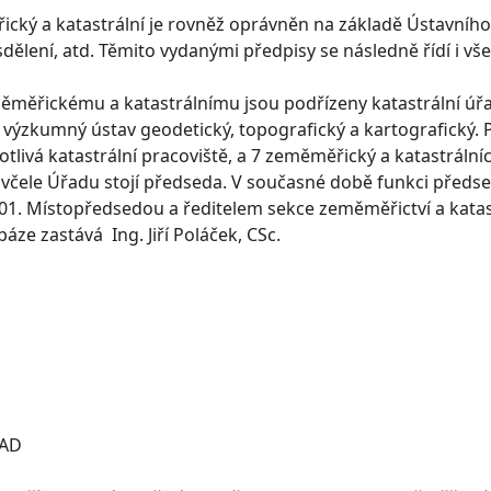
cký a katastrální je rovněž oprávněn na základě Ústavníh
sdělení, atd. Těmito vydanými předpisy se následně řídí i vš
ěřickému a katastrálnímu jsou podřízeny katastrální úřad
ýzkumný ústav geodetický, topografický a kartografický. Př
notlivá katastrální pracoviště, a 7 zeměměřický a katastrální
, včele Úřadu stojí předseda. V současné době funkci předsed
001. Místopředsedou a ředitelem sekce zeměměřictví a katastr
áze zastává Ing. Jiří Poláček, CSc.
ŘAD