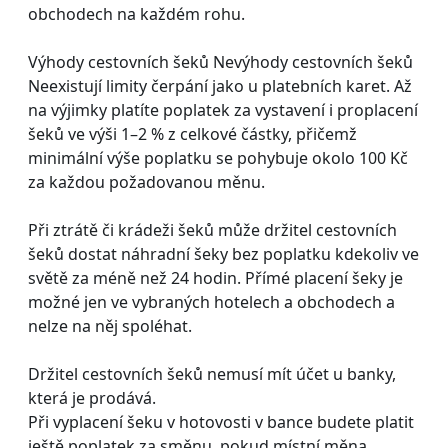
obchodech na každém rohu.
Výhody cestovních šeků Nevýhody cestovních šeků
Neexistují limity čerpání jako u platebních karet. Až
na výjimky platíte poplatek za vystavení i proplacení
šeků ve výši 1–2 % z celkové částky, přičemž
minimální výše poplatku se pohybuje okolo 100 Kč
za každou požadovanou měnu.
Při ztrátě či krádeži šeků může držitel cestovních
šeků dostat náhradní šeky bez poplatku kdekoliv ve
světě za méně než 24 hodin. Přímé placení šeky je
možné jen ve vybraných hotelech a obchodech a
nelze na něj spoléhat.
Držitel cestovních šeků nemusí mít účet u banky,
která je prodává.
Při vyplacení šeku v hotovosti v bance budete platit
ještě poplatek za směnu, pokud místní měna