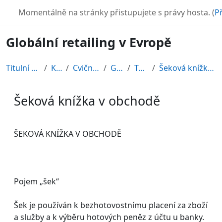
Přejít k hlavnímu obsahu
TURBO
Momentálně na stránky přistupujete s právy hosta. (
Př
Globální retailing v Evropě
Titulní stránka
Kurzy
Cvičné kurzy
GRE08
Topic 7
Šeková knížka v obchodě
Šeková knížka v obchodě
Požadavky na absolvování
ŠEKOVÁ KNÍŽKA V OBCHODĚ
Pojem „šek“
Šek je používán k bezhotovostnímu placení za zboží
a služby a k výběru hotových peněz z účtu u banky.