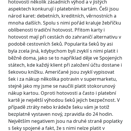
hotovosti několik zásadních výhod a v jistých
aspektech konkurují i platebním kartám. Češi jsou
národ karet: debetních, kreditních, věrnostních a
mnoha dalších. Spolu s nimi pořád kraluje žebříčku
oblíbenosti tradiční hotovost. Přitom karty i
hotovost mají při cestách do zahraničí alternativu v
podobě cestovních šeků. Popularita šeků by asi
byla zcela jiná, kdybychom byli zvyklí s nimi platit i
běžně doma, jako se to například děje ve Spojených
státech, kde každý klient při založení účtu dostane i
šekovou knížku. Američané jsou zvyklí vypisovat
šek i za nákup několika potravin v supermarketu,
stejně jako my jsme se naučili platit stokorunový
nákup kartou. Oproti hotovosti a často i platební
kartě je největší výhodou šeků jejich bezpečnost. V
případě ztráty nebo krádeže šeku vám je totiž
bezplatně vystaven nový, zpravidla do 24 hodin.
Největším negativem jsou na druhé straně poplatky
s šeky spojené a fakt, že s nimi nelze platit v