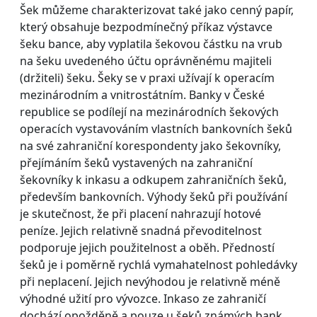
Šek můžeme charakterizovat také jako cenný papír,
který obsahuje bezpodmínečný příkaz výstavce
šeku bance, aby vyplatila šekovou částku na vrub
na šeku uvedeného účtu oprávněnému majiteli
(držiteli) šeku. Šeky se v praxi užívají k operacím
mezinárodním a vnitrostátním. Banky v České
republice se podílejí na mezinárodních šekových
operacích vystavováním vlastních bankovních šeků
na své zahraniční korespondenty jako šekovníky,
přejímáním šeků vystavených na zahraniční
šekovníky k inkasu a odkupem zahraničních šeků,
především bankovních. Výhody šeků při používání
je skutečnost, že při placení nahrazují hotové
peníze. Jejich relativně snadná převoditelnost
podporuje jejich použitelnost a oběh. Předností
šeků je i poměrně rychlá vymahatelnost pohledávky
při neplacení. Jejich nevýhodou je relativně méně
výhodné užití pro vývozce. Inkaso ze zahraničí
dochází opožděně a pouze u šeků známých bank