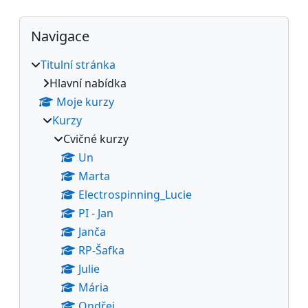
Bloky
Přeskočit: Navigace
Navigace
Titulní stránka
Hlavní nabídka
Moje kurzy
Kurzy
Cvičné kurzy
Un
Marta
Electrospinning_Lucie
PI - Jan
Janča
RP-Šafka
Julie
Mária
Ondřej