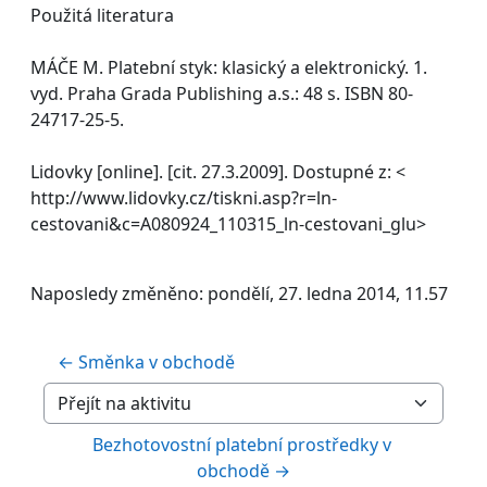
Použitá literatura
MÁČE M. Platební styk: klasický a elektronický. 1.
vyd. Praha Grada Publishing a.s.: 48 s. ISBN 80-
24717-25-5.
Lidovky [online]. [cit. 27.3.2009]. Dostupné z: <
http://www.lidovky.cz/tiskni.asp?r=ln-
cestovani&c=A080924_110315_ln-cestovani_glu>
Naposledy změněno: pondělí, 27. ledna 2014, 11.57
← Směnka v obchodě
Přejít na aktivitu
Bezhotovostní platební prostředky v 
obchodě →