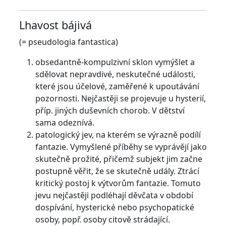
Lhavost bájivá
(= pseudologia fantastica)
obsedantně-kompulzivní sklon vymýšlet a
sdělovat nepravdivé, neskutečné události,
které jsou účelové, zaměřené k upoutávání
pozornosti. Nejčastěji se projevuje u hysterií,
příp. jiných duševních chorob. V dětství
sama odeznívá.
patologický jev, na kterém se výrazně podílí
fantazie. Vymyšlené příběhy se vyprávějí jako
skutečně prožité, přičemž subjekt jim začne
postupně věřit, že se skutečně udály. Ztrácí
kritický postoj k výtvorům fantazie. Tomuto
jevu nejčastěji podléhají děvčata v období
dospívání, hysterické nebo psychopatické
osoby, popř. osoby citově strádající.