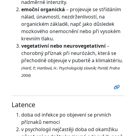
nadměrné intenzity.
emoční organická
– projevuje se střídáním
nálad, únavností, nezdrženlivostí, na
organickém základě, např. jako důsledek
mozkového onemocnění nebo při vysokém
krevním tlaku.
vegetativní nebo neurovegetativní
–
chorobný příznak při neurózách, která se
přechodně objevuje v pubertě a klimaktériu.
(Hartl, P.; Hartlová, H.: Psychologický slovník; Portál; Praha
2004)
Latence
doba od infekce po objevení se prvních
příznaků nemoci
v psychologii nejčastěji doba od okamžiku