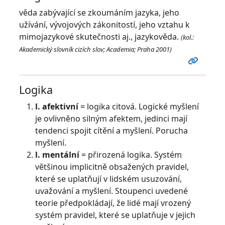
věda zabývající se zkoumáním jazyka, jeho
užívání, vývojových zákonitostí, jeho vztahu k
mimojazykové skutečnosti aj., jazykověda.
(kol.:
Akademický slovník cizích slov; Academia; Praha 2001)
Logika
l. afektivní
= logika citová. Logické myšlení
je ovlivněno silným afektem, jedinci mají
tendenci spojit cítění a myšlení. Porucha
myšlení.
l. mentální
= přirozená logika. Systém
většinou implicitně obsažených pravidel,
které se uplatňují v lidském usuzování,
uvažování a myšlení. Stoupenci uvedené
teorie předpokládají, že lidé mají vrozený
systém pravidel, které se uplatňuje v jejich