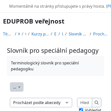
Přejít k hlavnímu obsahu
TURBO
Momentálně na stránky přistupujete s právy hosta. (
Př
EDUPROB veřejnost
Titulní stránka
Kurzy
CDV
Kurzy připravené v rámci ESF
EDU-V
Úvod
Slovník pro speciální pedagogy
Procházet podle abecedy
Slovník pro speciální pedagogy
Požadavky na absolvování
Terminologický slovník pro speciální
pedagogiku
Exportovat položky
...
Hledat
Procházet slovníkem pomocí tohoto rejstříku
Hledat
Vyhledat