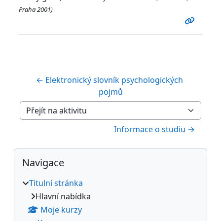
Praha 2001)
← Elektronický slovník psychologických 
pojmů
Přejít na aktivitu
Informace o studiu →
Bloky
Přeskočit: Navigace
Navigace
Titulní stránka
Hlavní nabídka
Moje kurzy