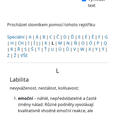
text
Procházet slovníkem pomocí tohoto rejstříku
Speciální
|
A
|
Á
|
B
|
C
|
Č
|
D
|
Ď
|
E
|
É
|
Ě
|
F
|
G
|
H
|
CH
|
I
|
Í
|
J
|
K
|
L
|
M
|
N
|
Ň
|
O
|
Ó
|
P
|
Q
|
R
|
Ř
|
S
|
Š
|
T
|
Ť
|
U
|
Ú
|
Ů
|
V
|
W
|
X
|
Y
|
Ý
|
Z
|
Ž
|
VŠE
L
Labilita
nevyváženost, nestálost, kolísavost;
emoční
– náhlé, nepředvídatelné a časté
změny nálad. Různé podněty vyvolávají
kvalitativně vhodné emoční reakce, ale