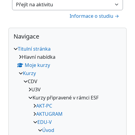
Přejít na aktivitu
Informace o studiu →
Bloky
Přeskočit: Navigace
Navigace
Titulní stránka
Hlavní nabídka
Moje kurzy
Kurzy
CDV
U3V
Kurzy připravené v rámci ESF
AKT-PC
AKTUGRAM
EDU-V
Úvod