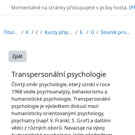
Přejít k hlavnímu obsahu
TURBO
Momentálně na stránky přistupujete s právy hosta. (
Př
Titulní stránka
Kurzy
CDV
Kurzy připravené v rámci ESF
EDU-V
Úvod
Slovník pro speciální pedagogy
Zpět
Transpersonální psychologie
Čtvrtý směr psychologie, který vznikl v roce
1968 vedle psychoanalýzy, behaviorismu a
humanistické psychologie. Transpersonální
psychologie je výsledkem diskusí mezi
humanisticky orientovanými psychology,
psychiatry (např. V. Frankl, S. Grof) a dalšími
vědci z různých oborů. Navazuje na vývoj
humanistické psychologie. Jejím předmětem