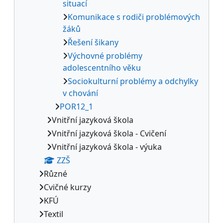
situací
Komunikace s rodiči problémových
žáků
Řešení šikany
Výchovné problémy
adolescentního věku
Sociokulturní problémy a odchylky
v chování
POR12_1
Vnitřní jazyková škola
Vnitřní jazyková škola - Cvičení
Vnitřní jazyková škola - výuka
ZZŠ
Různé
Cvičné kurzy
KFÚ
Textil