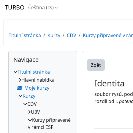
Přejít k hlavnímu obsahu
TURBO
Čeština ‎(cs)‎
Titulní stránka
Kurzy
CDV
Kurzy připravené v rá
Bloky
Přeskočit: Navigace
Navigace
Zpět
Titulní stránka
Hlavní nabídka
Identita
Moje kurzy
soubor rysů, podl
Kurzy
rozdíl od i.
potenc
CDV
U3V
Kurzy připravené
v rámci ESF