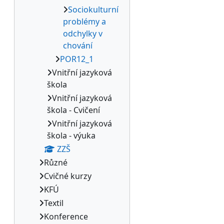
Sociokulturní
problémy a
odchylky v
chování
POR12_1
Vnitřní jazyková
škola
Vnitřní jazyková
škola - Cvičení
Vnitřní jazyková
škola - výuka
ZZŠ
Různé
Cvičné kurzy
KFÚ
Textil
Konference