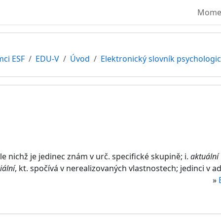
Moment
mci ESF
EDU-V
Úvod
Elektronický slovník psycholog
e nichž je jedinec znám v urč. specifické skupině; i.
aktuální
iální
, kt. spočívá v nerealizovaných vlastnostech; jedinci v ad
»