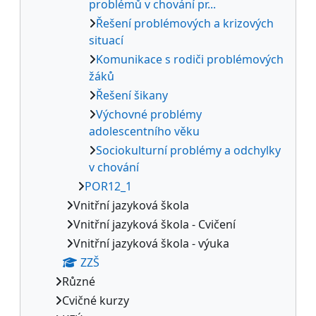
problémů v chování pr...
Řešení problémových a krizových
situací
Komunikace s rodiči problémových
žáků
Řešení šikany
Výchovné problémy
adolescentního věku
Sociokulturní problémy a odchylky
v chování
POR12_1
Vnitřní jazyková škola
Vnitřní jazyková škola - Cvičení
Vnitřní jazyková škola - výuka
ZZŠ
Různé
Cvičné kurzy