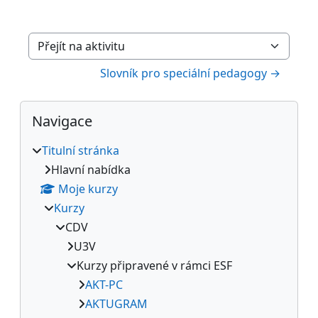
Přejít na aktivitu
Slovník pro speciální pedagogy →
Bloky
Přeskočit: Navigace
Navigace
Titulní stránka
Hlavní nabídka
Moje kurzy
Kurzy
CDV
U3V
Kurzy připravené v rámci ESF
AKT-PC
AKTUGRAM