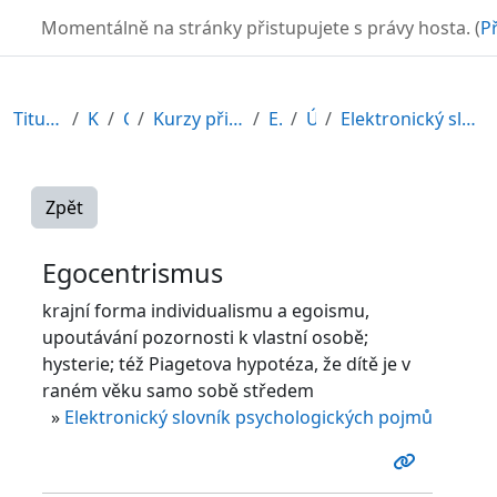
Přejít k hlavnímu obsahu
TURBO
Momentálně na stránky přistupujete s právy hosta. (
Př
Titulní stránka
Kurzy
CDV
Kurzy připravené v rámci ESF
EDU-V
Úvod
Elektronický slovník psychologických pojmů
Zpět
Egocentrismus
krajní forma individualismu a egoismu,
upoutávání pozornosti k vlastní osobě;
hysterie; též Piagetova hypotéza, že dítě je v
raném věku samo sobě středem
»
Elektronický slovník psychologických pojmů