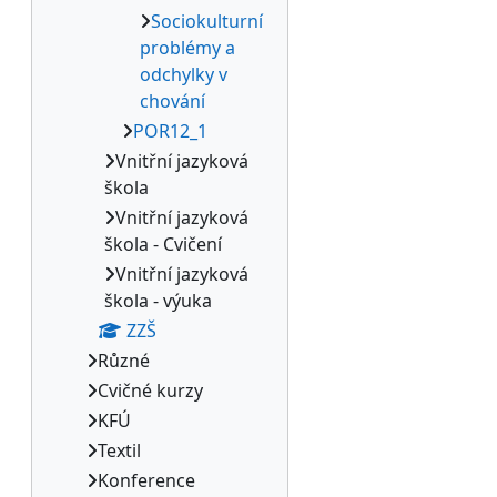
Sociokulturní
problémy a
odchylky v
chování
POR12_1
Vnitřní jazyková
škola
Vnitřní jazyková
škola - Cvičení
Vnitřní jazyková
škola - výuka
ZZŠ
Různé
Cvičné kurzy
KFÚ
Textil
Konference