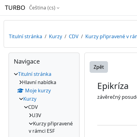
Přejít k hlavnímu obsahu
TURBO
Čeština ‎(cs)‎
Titulní stránka
Kurzy
CDV
Kurzy připravené v rá
Bloky
Přeskočit: Navigace
Navigace
Zpět
Titulní stránka
Hlavní nabídka
Epikríza
Moje kurzy
závěrečný posude
Kurzy
CDV
U3V
Kurzy připravené
v rámci ESF