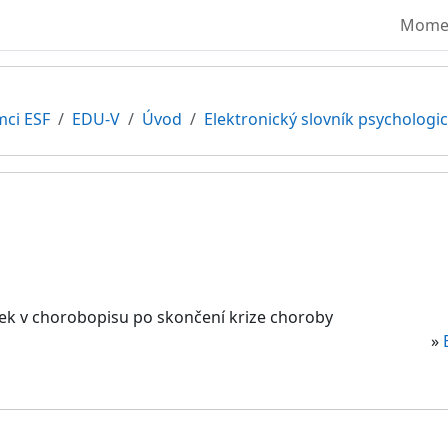
Moment
mci ESF
EDU-V
Úvod
Elektronický slovník psycholog
k v chorobopisu po skončení krize choroby
»