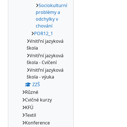
Sociokulturní
problémy a
odchylky v
chování
POR12_1
Vnitřní jazyková
škola
Vnitřní jazyková
škola - Cvičení
Vnitřní jazyková
škola - výuka
ZZŠ
Různé
Cvičné kurzy
KFÚ
Textil
Konference