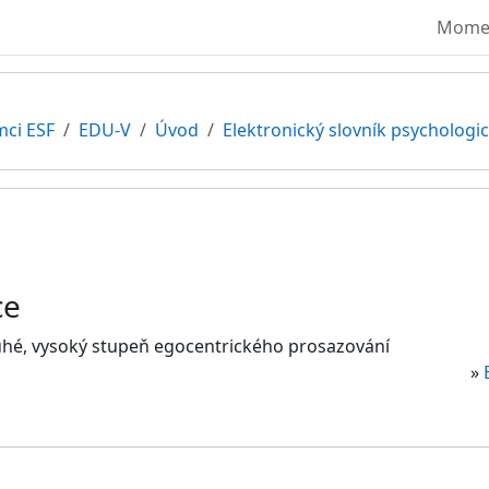
Moment
mci ESF
EDU-V
Úvod
Elektronický slovník psycholog
ce
uhé, vysoký stupeň egocentrického prosazování
»