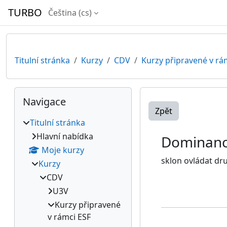
Přejít k hlavnímu obsahu
TURBO
Čeština ‎(cs)‎
Titulní stránka
Kurzy
CDV
Kurzy připravené v rá
Bloky
Přeskočit: Navigace
Navigace
Zpět
Titulní stránka
Hlavní nabídka
Dominan
Moje kurzy
sklon ovládat dr
Kurzy
CDV
U3V
Kurzy připravené
v rámci ESF