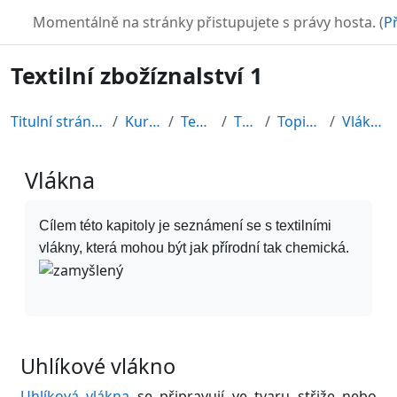
Přejít k hlavnímu obsahu
TURBO
Momentálně na stránky přistupujete s právy hosta. (
Př
Textilní zbožíznalství 1
Titulní stránka
Kurzy
Textil
TZB
Topic 1
Vlákna
Vlákna
Požadavky na absolvování
Cílem této kapitoly je seznámení se s textilními
vlákny, která mohou být jak přírodní tak chemická.
Uhlíkové vlákno
Uhlíková vlákna
se připravují ve tvaru střiže nebo