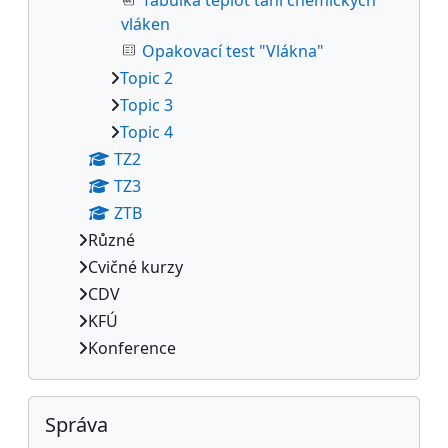
Tabulka teplot tání chemických
vláken
Opakovací test "Vlákna"
Topic 2
Topic 3
Topic 4
TZ2
TZ3
ZTB
Různé
Cvičné kurzy
CDV
KFÚ
Konference
Přeskočit: Správa
Správa