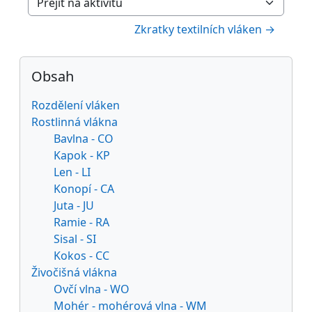
Přejít na aktivitu
Zkratky textilních vláken →
Bloky
Přeskočit: Obsah
Obsah
Rozdělení vláken
Rostlinná vlákna
Bavlna - CO
Kapok - KP
Len - LI
Konopí - CA
Juta - JU
Ramie - RA
Sisal - SI
Kokos - CC
Živočišná vlákna
Ovčí vlna - WO
Mohér - mohérová vlna - WM