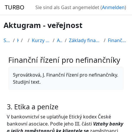
Zum Hauptinhalt
TURBO
Sie sind als Gast angemeldet (
Anmelden
)
Aktugram - veřejnost
Startseite
Kurse
CDV
Kurzy připravené v rámci ESF
AKTUGRAM
Základy finančních dovedností pro nefinančníky
Finanční řízení pro nefinančníky
Finanční řízení pro nefinančníky
Abschlussbedingungen
Syrovátková, J. Finanční řízení pro nefinančníky.
Studijní text.
3. Etika a peníze
V bankovnictví se uplatňuje Etický kodex České
bankovní asociace. Podle jeho III. části
Vztahy banky
a jejích zaměstnanců ke klientele
se
zaměstnanci