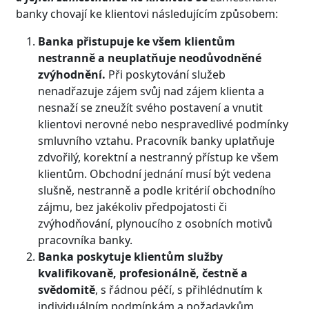
banky chovají ke klientovi následujícím způsobem:
Banka přistupuje ke všem klientům
nestranně a neuplatňuje neodůvodněné
zvýhodnění.
Při poskytování služeb
nenadřazuje zájem svůj nad zájem klienta a
nesnaží se zneužít svého postavení a vnutit
klientovi nerovné nebo nespravedlivé podmínky
smluvního vztahu. Pracovník banky uplatňuje
zdvořilý, korektní a nestranný přístup ke všem
klientům. Obchodní jednání musí být vedena
slušně, nestranně a podle kritérií obchodního
zájmu, bez jakékoliv předpojatosti či
zvýhodňování, plynoucího z osobních motivů
pracovníka banky.
Banka poskytuje klientům služby
kvalifikovaně, profesionálně, čestně a
svědomitě
, s řádnou péčí, s přihlédnutím k
individuálním podmínkám a požadavkům