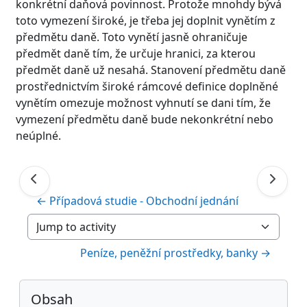
konkrétní daňová povinnost. Protože mnohdy bývá
toto vymezení široké, je třeba jej doplnit vynětím z
předmětu daně. Toto vynětí jasně ohraničuje
předmět daně tím, že určuje hranici, za kterou
předmět daně už nesahá. Stanovení předmětu daně
prostřednictvím široké rámcové definice doplněné
vynětím omezuje možnost vyhnutí se dani tím, že
vymezení předmětu daně bude nekonkrétní nebo
neúplné.
← Případová studie - Obchodní jednání
Jump to activity
Peníze, peněžní prostředky, banky →
Bloky
Preskočiť Obsah
Obsah