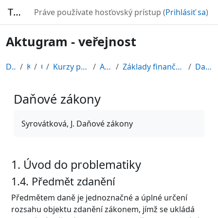
Preskočiť na hlavný obsah
TURBO
Práve používate hosťovský prístup (
Prihlásiť sa
)
Aktugram - veřejnost
Domov
Kurzy
CDV
Kurzy připravené v rámci ESF
AKTUGRAM
Základy finančních dovedností pro nefinančníky
Daňové zákony
Daňové zákony
Požiadavky na absolvovanie
Syrovátková, J. Daňové zákony
1. Úvod do problematiky
1.4. Předmět zdanění
Předmětem daně je jednoznačné a úplné určení
rozsahu objektu zdanění zákonem, jímž se ukládá