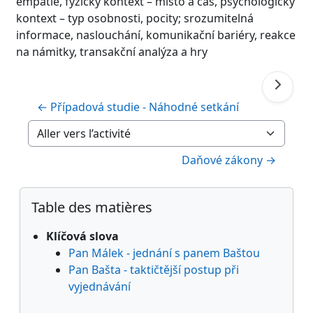
empatie, fyzický kontext – místo a čas, psychologický
kontext – typ osobnosti, pocity; srozumitelná
informace, naslouchání, komunikační bariéry, reakce
na námitky, transakční analýza a hry
← Případová studie - Náhodné setkání
Aller vers l’activité
Daňové zákony →
Blocs
Passer Table des matières
Table des matières
Klíčová slova
Pan Málek - jednání s panem Baštou
Pan Bašta - taktičtější postup při
vyjednávání