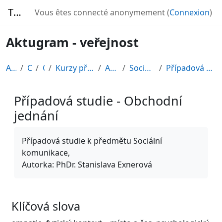
Passer au contenu principal
TURBO
Vous êtes connecté anonymement (
Connexion
)
Aktugram - veřejnost
Accueil
Cours
CDV
Kurzy připravené v rámci ESF
AKTUGRAM
Sociální komunikace
Případová studie - Obchodní jednání
Případová studie - Obchodní
jednání
Conditions d’achèvement
Případová studie k předmětu Sociální
komunikace,
Autorka: PhDr. Stanislava Exnerová
Klíčová slova