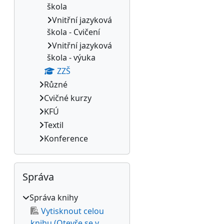
škola
Vnitřní jazyková
škola - Cvičení
Vnitřní jazyková
škola - výuka
ZZŠ
Různé
Cvičné kurzy
KFÚ
Textil
Konference
Přeskočit: Správa
Správa
Správa knihy
Vytisknout celou
knihu (Otevře se v