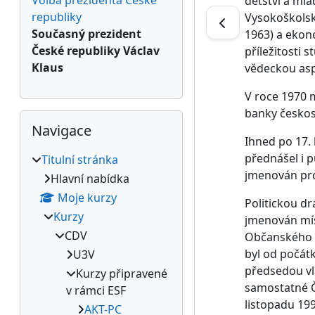
Volba prezidenta České
dětství a mlád
republiky
Vysokoškolsk
Současný prezident
1963) a ekon
České republiky Václav
příležitosti 
Klaus
vědeckou asp
V roce 1970 
banky českos
Přeskočit: Navigace
Navigace
Ihned po 17. 
přednášel i p
Titulní stránka
jmenován pro
Hlavní nabídka
Moje kurzy
Politickou dr
Kurzy
jmenován mís
CDV
Občanského f
byl od počátk
U3V
předsedou vlá
Kurzy připravené
samostatné Č
v rámci ESF
listopadu 19
AKT-PC