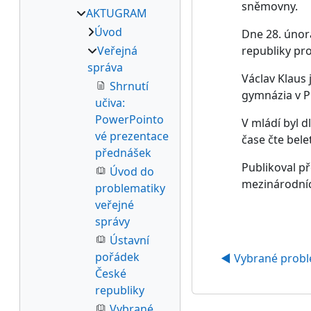
sněmovny.
AKTUGRAM
Úvod
Dne 28. únor
Veřejná
republiky pr
správa
Václav Klaus
Shrnutí
gymnázia v P
učiva:
PowerPointo
V mládí byl d
vé prezentace
čase čte bele
přednášek
Publikoval p
Úvod do
mezinárodních
problematiky
veřejné
správy
Ústavní
pořádek
◀︎ Vybrané probl
České
republiky
Vybrané