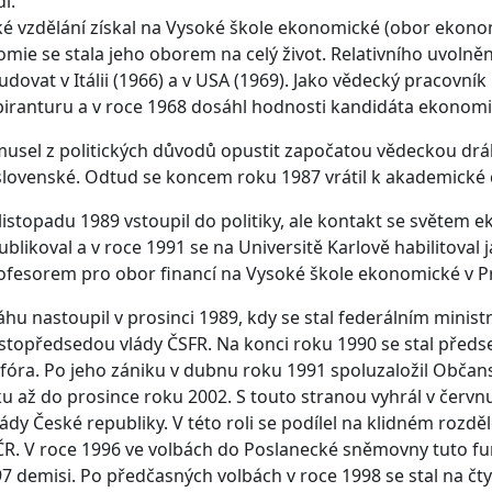
í.
é vzdělání získal na Vysoké škole ekonomické (obor ekono
omie se stala jeho oborem na celý život. Relativního uvolně
studovat v Itálii (1966) a v USA (1969). Jako vědecký praco
iranturu a v roce 1968 dosáhl hodnosti kandidáta ekonomi
musel z politických důvodů opustit započatou vědeckou dráh
lovenské. Odtud se koncem roku 1987 vrátil k akademické 
listopadu 1989 vstoupil do politiky, ale kontakt se světem e
ublikoval a v roce 1991 se na Universitě Karlově habilitova
fesorem pro obor financí na Vysoké škole ekonomické v P
áhu nastoupil v prosinci 1989, kdy se stal federálním ministr
topředsedou vlády ČSFR. Na konci roku 1990 se stal předsed
óra. Po jeho zániku v dubnu roku 1991 spoluzaložil Občan
u až do prosince roku 2002. S touto stranou vyhrál v červn
dy České republiky. V této roli se podílel na klidném rozd
R. V roce 1996 ve volbách do Poslanecké sněmovny tuto funk
97 demisi. Po předčasných volbách v roce 1998 se stal na č