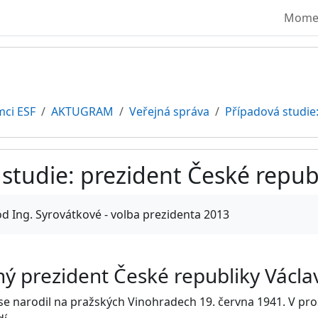
Moment
mci ESF
AKTUGRAM
Veřejná správa
Případová studie
studie: prezident České repub
vování
d Ing. Syrovátkové - volba prezidenta 2013
ý prezident České republiky Václa
se narodil na pražských Vinohradech 19. června 1941. V prost