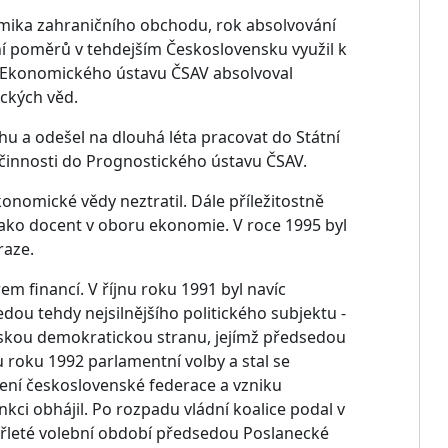
mika zahraničního obchodu, rok absolvování
ní poměrů v tehdejším Československu využil k
vník Ekonomického ústavu ČSAV absolvoval
ckých věd.
u a odešel na dlouhá léta pracovat do Státní
činnosti do Prognostického ústavu ČSAV.
konomické vědy neztratil. Dále příležitostně
l jako docent v oboru ekonomie. V roce 1995 byl
raze.
em financí. V říjnu roku 1991 byl navíc
ou tehdy nejsilnějšího politického subjektu -
skou demokratickou stranu, jejímž předsedou
u roku 1992 parlamentní volby a stal se
ělení československé federace a vzniku
ci obhájil. Po rozpadu vládní koalice podal v
tyřleté volební období předsedou Poslanecké