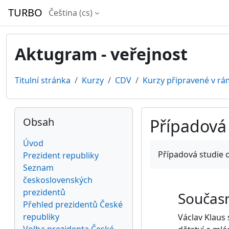
Přejít k hlavnímu obsahu
TURBO
Čeština ‎(cs)‎
Aktugram - veřejnost
Titulní stránka
Kurzy
CDV
Kurzy připravené v rá
Bloky
Přeskočit: Obsah
Obsah
Případová 
Úvod
Požadavky na absol
Případová studie o
Prezident republiky
Seznam
československých
prezidentů
Současn
Přehled prezidentů České
republiky
Václav Klaus 