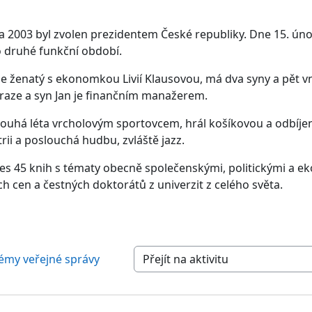
a 2003 byl zvolen prezidentem České republiky. Dne 15. ún
o druhé funkční období.
 je ženatý s ekonomkou Livií Klausovou, má dva syny a pět 
raze a syn Jan je finančním manažerem.
louhá léta vrcholovým sportovcem, hrál košíkovou a odbíjeno
trii a poslouchá hudbu, zvláště jazz.
řes 45 knih s tématy obecně společenskými, politickými a 
 cen a čestných doktorátů z univerzit z celého světa.
émy veřejné správy
Přejít na aktivitu