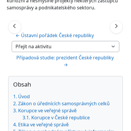
kuriózní a nesmyslné projekty některých zástupců
samosprávy a podnikatelského sektoru.
← Ústavní pořádek České republiky
Přejít na aktivitu
Případová studie: prezident České republiky 
→
Bloky
Přeskočit: Obsah
Obsah
1. Úvod
2. Zákon o úřednících samosprávných celků
3. Korupce ve veřejné správě
3.1. Korupce v České republice
4. Etika ve veřejné správě