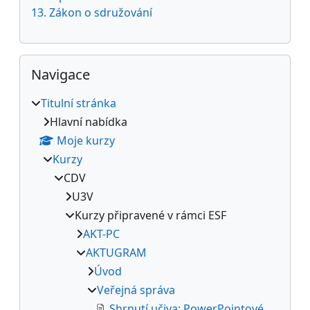
13. Zákon o sdružování
Přeskočit: Navigace
Navigace
Titulní stránka
Hlavní nabídka
Moje kurzy
Kurzy
CDV
U3V
Kurzy připravené v rámci ESF
AKT-PC
AKTUGRAM
Úvod
Veřejná správa
Shrnutí učiva: PowerPointové