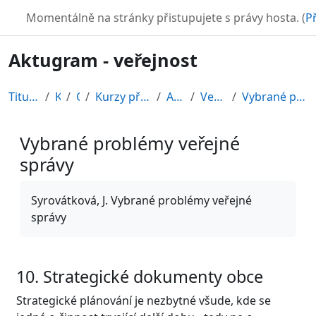
Přejít k hlavnímu obsahu
TURBO
Momentálně na stránky přistupujete s právy hosta. (
Př
Aktugram - veřejnost
Titulní stránka
Kurzy
CDV
Kurzy připravené v rámci ESF
AKTUGRAM
Veřejná správa
Vybrané problémy veřejné správy
Vybrané problémy veřejné
správy
Požadavky na absolvování
Syrovátková, J. Vybrané problémy veřejné
správy
10. Strategické dokumenty obce
Strategické plánování je nezbytné všude, kde se