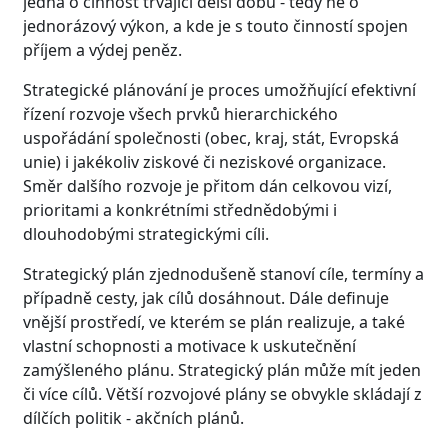
jedná o činnost trvající delší dobu - tedy ne o
jednorázový výkon, a kde je s touto činností spojen
příjem a výdej peněz.
Strategické plánování je proces umožňující efektivní
řízení rozvoje všech prvků hierarchického
uspořádání společnosti (obec, kraj, stát, Evropská
unie) i jakékoliv ziskové či neziskové organizace.
Směr dalšího rozvoje je přitom dán celkovou vizí,
prioritami a konkrétními střednědobými i
dlouhodobými strategickými cíli.
Strategický plán zjednodušeně stanoví cíle, termíny a
případně cesty, jak cílů dosáhnout. Dále definuje
vnější prostředí, ve kterém se plán realizuje, a také
vlastní schopnosti a motivace k uskutečnění
zamýšleného plánu. Strategický plán může mít jeden
či více cílů. Větší rozvojové plány se obvykle skládají z
dílčích politik - akčních plánů.