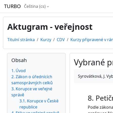
Přejít k hlavnímu obsahu
TURBO
Čeština ‎(cs)‎
Aktugram - veřejnost
Titulní stránka
Kurzy
CDV
Kurzy připravené v rá
Bloky
Přeskočit: Obsah
Obsah
Vybrané p
1. Úvod
Požadavky na absol
Syrovátková, J. V
2. Zákon o úřednících
samosprávných celků
3. Korupce ve veřejné
správě
8. Peti
3.1. Korupce v České
republice
Podle zákona 