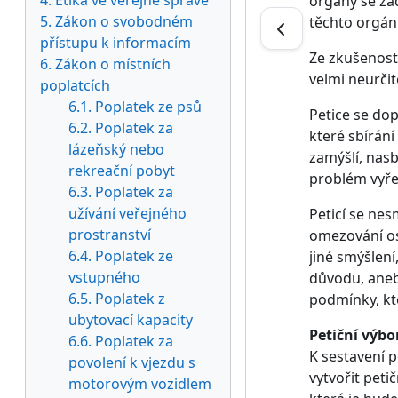
4. Etika ve veřejné správě
orgány se žá
5. Zákon o svobodném
těchto orgán
přístupu k informacím
Ze zkušeností
6. Zákon o místních
velmi neurčit
poplatcích
6.1. Poplatek ze psů
Petice se do
6.2. Poplatek za
které sbírání
lázeňský nebo
zamýšlí, nasb
rekreační pobyt
problém vyřeš
6.3. Poplatek za
užívání veřejného
Peticí se nes
prostranství
omezování oso
6.4. Poplatek ze
jiné smýšlení
vstupného
důvodu, anebo
6.5. Poplatek z
podmínky, kte
ubytovací kapacity
Petiční výbo
6.6. Poplatek za
K sestavení 
povolení k vjezdu s
vytvořit peti
motorovým vozidlem