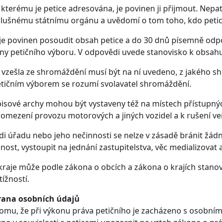
 kterému je petice adresována, je povinen ji přijmout. Nepatř
slušnému státnímu orgánu a uvědomí o tom toho, kdo petic
 je povinen posoudit obsah petice a do 30 dnů písemně odp
ny petičního výboru. V odpovědi uvede stanovisko k obsahu 
 vzešla ze shromáždění musí být na ní uvedeno, z jakého s
etičním výborem se rozumí svolavatel shromáždění.
pisové archy mohou být vystaveny též na místech přístupný
k omezení provozu motorových a jiných vozidel a k rušení v
di úřadu nebo jeho nečinnosti se nelze v zásadě bránit žá
žnost, vystoupit na jednání zastupitelstva, věc medializovat 
raje může podle zákona o obcích a zákona o krajích stanovit
tížností.
hrana osobních údajů
omu, že při výkonu práva petičního je zacházeno s osobními