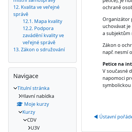
místní samosprávy
petice), je n
12. Kvalita ve veřejné
ochraně osob
správě
Organizátor 
12.1. Mapa kvality
uchovávat je
12.2. Podpora
a subjektům 
zavádění kvality ve
veřejné správě
Zákon o ochr
13. Zákon o sdružování
např. nesmí o
Petice na in
Přeskočit: Navigace
V současné do
Navigace
napomoci pro
symbolickou 
Titulní stránka
Hlavní nabídka
Moje kurzy
Kurzy
◀︎ Ústavní pořád
CDV
U3V