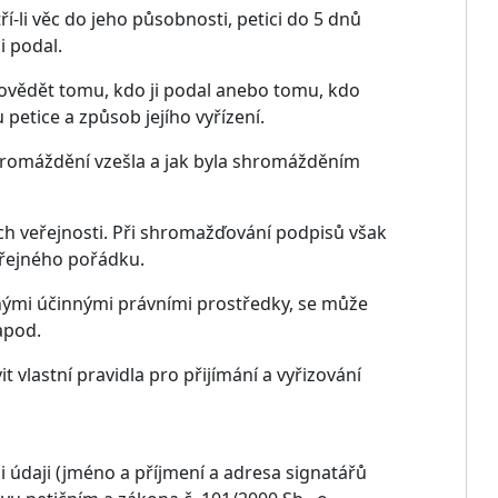
í-li věc do jeho působnosti, petici do 5 dnů
i podal.
ovědět tomu, kdo ji podal anebo tomu, kdo
petice a způsob jejího vyřízení.
hromáždění vzešla a jak byla shromážděním
ch veřejnosti. Při shromažďování podpisů však
eřejného pořádku.
dnými účinnými právními prostředky, se může
apod.
 vlastní pravidla pro přijímání a vyřizování
 údaji (jméno a příjmení a adresa signatářů