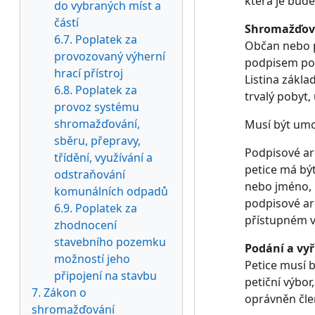
která je bude
do vybraných míst a
částí
Shromažďová
6.7. Poplatek za
Občan nebo p
provozovaný výherní
podpisem pod
hrací přístroj
Listina zákla
6.8. Poplatek za
trvalý pobyt
provoz systému
shromažďování,
Musí být umo
sběru, přepravy,
Podpisové ar
třídění, využívání a
petice má být
odstraňování
nebo jméno, p
komunálních odpadů
podpisové ar
6.9. Poplatek za
přístupném v
zhodnocení
stavebního pozemku
Podání a vyř
možností jeho
Petice musí b
připojení na stavbu
petiční výbor
7. Zákon o
oprávněn člen
shromažďování