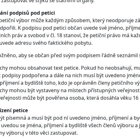
 zastupovat ve styku se státními orgány.
ní podpisů pod petici
etiční výbor může každým způsobem, který neodporuje zák
pořili. K podpisu pod petici občan uvede své jméno, příjmen
dních práv a svobod v čl. 18 stanoví, že petiční právo má ka
, uvede adresu svého faktického pobytu.
žněno, aby se občan před svým podpisem řádně seznámil s 
chy mohou obsahovat text petice. Pokud ho neobsahují, mus
 podpisy podpořena a dále na nich musí být uvedeno jméno, p
říjmení a bydliště toho, kdo je oprávněn členy petičního výb
chy mohou být vystaveny na místech přístupných veřejnos
eřejnosti může být pověřena osoba, která dosáhla věku 16 l
ízení petice
ýt písemná a musí být pod ní uvedeno jméno, příjmení a bydl
, uvedou se jména, příjmení a bydliště všech členů výboru a 
y výboruj v této věci zastupovat.