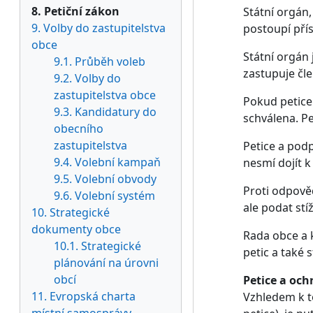
8. Petiční zákon
Státní orgán,
9. Volby do zastupitelstva
postoupí pří
obce
Státní orgán
9.1. Průběh voleb
zastupuje čle
9.2. Volby do
zastupitelstva obce
Pokud petice
9.3. Kandidatury do
schválena. P
obecního
zastupitelstva
Petice a pod
9.4. Volební kampaň
nesmí dojít 
9.5. Volební obvody
Proti odpově
9.6. Volební systém
ale podat stí
10. Strategické
dokumenty obce
Rada obce a k
10.1. Strategické
petic a také s
plánování na úrovni
obcí
Petice a oc
11. Evropská charta
Vzhledem k t