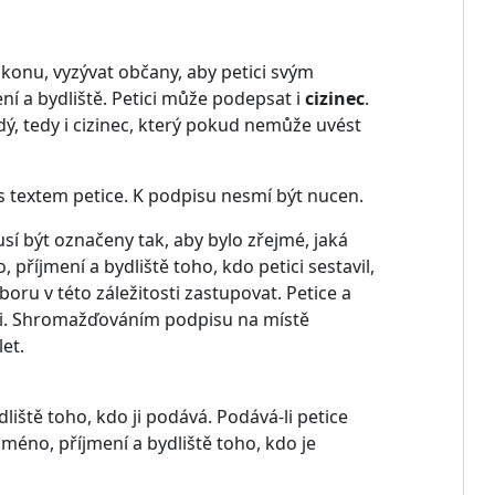
onu, vyzývat občany, aby petici svým
í a bydliště. Petici může podepsat i
cizinec
.
ždý, tedy i cizinec, který pokud nemůže uvést
textem petice. K podpisu nesmí být nucen.
í být označeny tak, aby bylo zřejmé, jaká
říjmení a bydliště toho, kdo petici sestavil,
oru v této záležitosti zastupovat. Petice a
ti. Shromažďováním podpisu na místě
et.
iště toho, kdo ji podává. Podává-li petice
jméno, příjmení a bydliště toho, kdo je