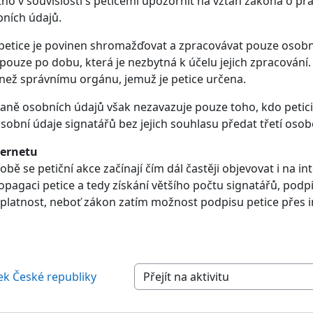
utno v souvislosti s peticemi upozornit na vztah zákona o pr
ních údajů.
petice je povinen shromažďovat a zpracovávat pouze osobn
 pouze po dobu, která je nezbytná k účelu jejich zpracován
než správnímu orgánu, jemuž je petice určena.
aně osobních údajů však nezavazuje pouze toho, kdo petici 
sobní údaje signatářů bez jejich souhlasu předat třetí osob
ternetu
bě se petiční akce začínají čím dál častěji objevovat i na 
pagaci petice a tedy získání většího počtu signatářů, podpi
platnost, neboť zákon zatím možnost podpisu petice přes i
ek České republiky
Přejít na aktivitu