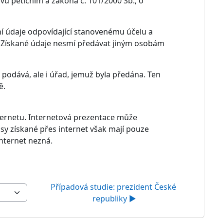
ávu petičním a zákona č. 101/2000 Sb., o
í údaje odpovídající stanovenému účelu a
í. Získané údaje nesmí předávat jiným osobám
podává, ale i úřad, jemuž byla předána. Ten
ě.
internetu. Internetová prezentace může
sy získané přes internet však mají pouze
nternet nezná.
Případová studie: prezident České 
republiky ▶︎