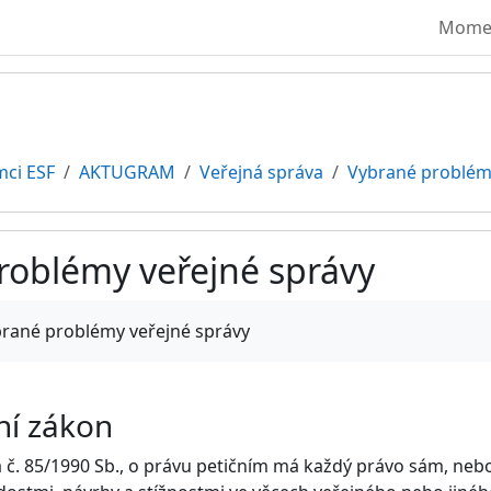
Moment
mci ESF
AKTUGRAM
Veřejná správa
Vybrané problém
roblémy veřejné správy
vování
ybrané problémy veřejné správy
ční zákon
č. 85/1990 Sb., o právu petičním má každý právo sám, nebo 