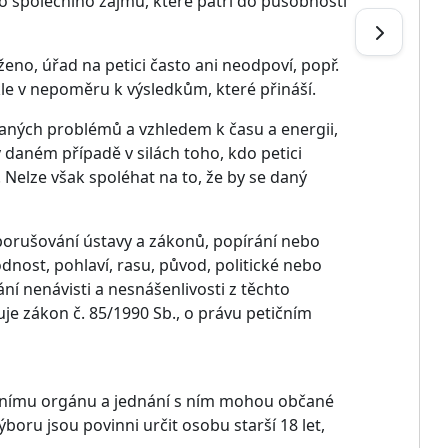
o společního zájmu, které patří do působnosti
eno, úřad na petici často ani neodpoví, popř.
ykle v nepoměru k výsledkům, které přináší.
aných problémů a vzhledem k času a energii,
 v daném případě v silách toho, kdo petici
. Nelze však spoléhat na to, že by se daný
 porušování ústavy a zákonů, popírání nebo
dnost, pohlaví, rasu, původ, politické nebo
ní nenávisti a nesnášenlivosti z těchto
je zákon č. 85/1990 Sb., o právu petičním
tátnímu orgánu a jednání s ním mohou občané
boru jsou povinni určit osobu starší 18 let,