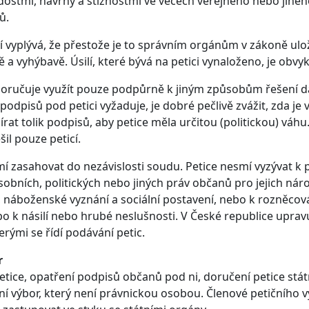
dostmi, návrhy a stížnostmi ve věcech veřejného nebo jinéh
ů.
 vyplývá, že přestože je to správním orgánům v zákoně ulož
ě a vyhýbavě. Úsilí, které bývá na petici vynaloženo, je obv
poručuje využít pouze podpůrně k jiným způsobům řešení d
 podpisů pod petici vyžaduje, je dobré pečlivě zvážit, zda je
írat tolik podpisů, aby petice měla určitou (politickou) váhu
il pouze peticí.
mí zasahovat do nezávislosti soudu. Petice nesmí vyzývat k
bních, politických nebo jiných práv občanů pro jejich náro
, náboženské vyznání a sociální postavení, nebo k rozněcová
 k násilí nebo hrubé neslušnosti. V České republice upravu
rými se řídí podávání petic.
r
petice, opatření podpisů občanů pod ni, doručení petice s
ční výbor, který není právnickou osobou. Členové petičního vý