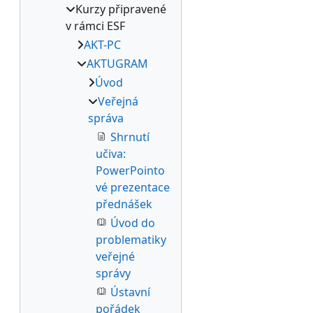
Kurzy připravené
v rámci ESF
AKT-PC
AKTUGRAM
Úvod
Veřejná
správa
Shrnutí
učiva:
PowerPointo
vé prezentace
přednášek
Úvod do
problematiky
veřejné
správy
Ústavní
pořádek