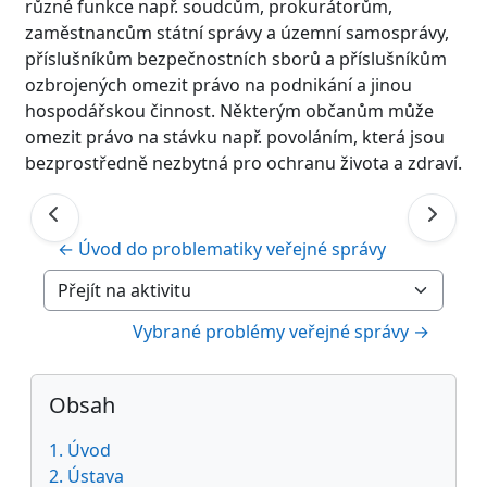
různé funkce např. soudcům, prokurátorům,
zaměstnancům státní správy a územní samosprávy,
příslušníkům bezpečnostních sborů a příslušníkům
ozbrojených omezit právo na podnikání a jinou
hospodářskou činnost. Některým občanům může
omezit právo na stávku např. povoláním, která jsou
bezprostředně nezbytná pro ochranu života a zdraví.
← Úvod do problematiky veřejné správy
Přejít na aktivitu
Vybrané problémy veřejné správy →
Bloky
Přeskočit: Obsah
Obsah
1. Úvod
2. Ústava