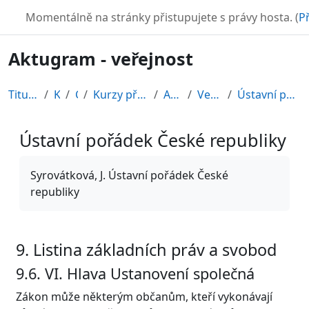
Přejít k hlavnímu obsahu
TURBO
Momentálně na stránky přistupujete s právy hosta. (
Př
Aktugram - veřejnost
Titulní stránka
Kurzy
CDV
Kurzy připravené v rámci ESF
AKTUGRAM
Veřejná správa
Ústavní pořádek České republiky
Ústavní pořádek České republiky
Požadavky na absolvování
Syrovátková, J. Ústavní pořádek České
republiky
9. Listina základních práv a svobod
9.6. VI. Hlava Ustanovení společná
Zákon může některým občanům, kteří vykonávají