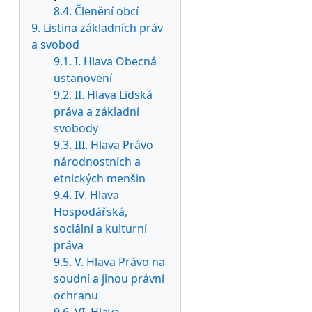
8.4. Členění obcí
9. Listina základních práv
a svobod
9.1. I. Hlava Obecná
ustanovení
9.2. II. Hlava Lidská
práva a základní
svobody
9.3. III. Hlava Právo
národnostních a
etnických menšin
9.4. IV. Hlava
Hospodářská,
sociální a kulturní
práva
9.5. V. Hlava Právo na
soudní a jinou právní
ochranu