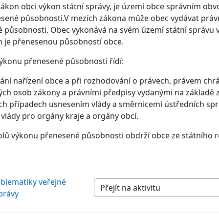
zákon obci výkon státní správy, je území obce správním ob
esené působnosti.V mezích zákona může obec vydávat právní 
 působnosti. Obec vykonává na svém území státní správu v
h je přenesenou působností obce.
výkonu přenesené působnosti řídí:
vání nařízení obce a při rozhodování o právech, právem ch
ých osob zákony a právními předpisy vydanými na základě 
ích případech usnesením vlády a směrnicemi ústředních spr
 vlády pro orgány kraje a orgány obcí.
olů výkonu přenesené působnosti obdrží obce ze státního r
blematiky veřejné 
Přejít na aktivitu
právy