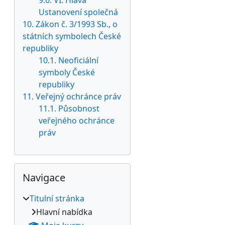
9.6. VI. Hlava
Ustanovení společná
10. Zákon č. 3/1993 Sb., o
státních symbolech České
republiky
10.1. Neoficiální
symboly České
republiky
11. Veřejný ochránce práv
11.1. Působnost
veřejného ochránce
práv
Přeskočit: Navigace
Navigace
Titulní stránka
Hlavní nabídka