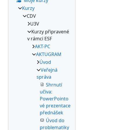
Moje kurzy
Kurzy
CDV
U3V
Kurzy připravené
v rámci ESF
AKT-PC
AKTUGRAM
Úvod
Veřejná
správa
Shrnutí
učiva:
PowerPointo
vé prezentace
přednášek
Úvod do
problematiky