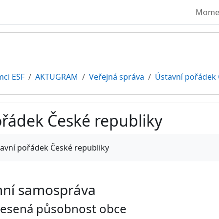
Moment
mci ESF
AKTUGRAM
Veřejná správa
Ústavní pořádek 
ořádek České republiky
vování
tavní pořádek České republiky
mní samospráva
nesená působnost obce