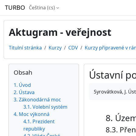
Přejít k hlavnímu obsahu
TURBO
Čeština ‎(cs)‎
Aktugram - veřejnost
Titulní stránka
Kurzy
CDV
Kurzy připravené v rá
Bloky
Přeskočit: Obsah
Obsah
Ústavní p
1. Úvod
Požadavky na absol
Syrovátková, J. Ús
2. Ústava
3. Zákonodárná moc
3.1. Volební systém
4. Moc výkonná
8. Úze
4.1. Prezident
8.3. Pře
republiky