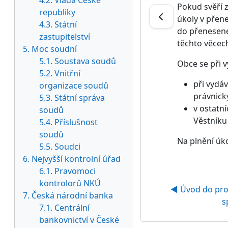
4.2. Vláda České
Pokud svěří 
republiky
úkoly v přen
4.3. Státní
do přenesené
zastupitelství
těchto věcec
5. Moc soudní
5.1. Soustava soudů
Obce se při 
5.2. Vnitřní
při vydá
organizace soudů
právnick
5.3. Státní správa
v ostatn
soudů
Věstníku
5.4. Příslušnost
soudů
Na plnění úk
5.5. Soudci
6. Nejvyšší kontrolní úřad
6.1. Pravomoci
kontrolorů NKÚ
◀︎ Úvod do pro
7. Česká národní banka
s
7.1. Centrální
bankovnictví v České