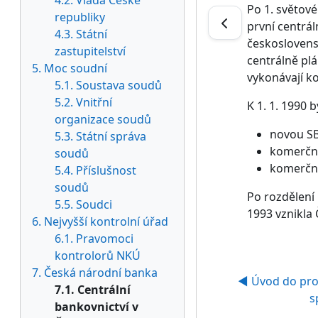
4.2. Vláda České
Po 1. světové
republiky
první centrá
4.3. Státní
českoslovens
zastupitelství
centrálně pl
5. Moc soudní
vykonávají k
5.1. Soustava soudů
5.2. Vnitřní
K 1. 1. 1990 
organizace soudů
novou SB
5.3. Státní správa
komerční
soudů
komerční
5.4. Příslušnost
soudů
Po rozdělení
5.5. Soudci
1993 vznikla
6. Nejvyšší kontrolní úřad
6.1. Pravomoci
kontrolorů NKÚ
7. Česká národní banka
◀︎ Úvod do pro
7.1. Centrální
s
bankovnictví v