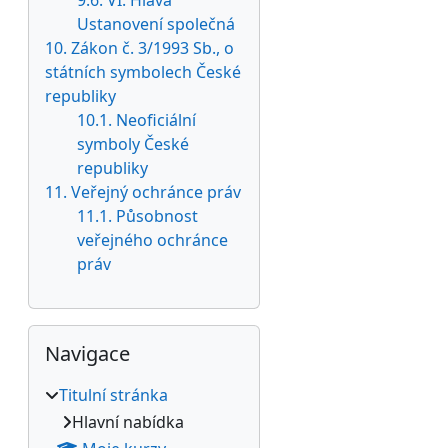
9.6. VI. Hlava
Ustanovení společná
10. Zákon č. 3/1993 Sb., o
státních symbolech České
republiky
10.1. Neoficiální
symboly České
republiky
11. Veřejný ochránce práv
11.1. Působnost
veřejného ochránce
práv
Přeskočit: Navigace
Navigace
Titulní stránka
Hlavní nabídka