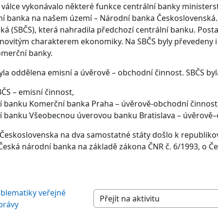
 válce vykonávalo některé funkce centrální banky ministerstv
lní banka na našem území – Národní banka Československá. 
ká (SBČS), která nahradila předchozí centrální banku. Post
ánovitým charakterem ekonomiky. Na SBČS byly převedeny i t
omerční banky.
byla oddělena emisní a úvěrově – obchodní činnost. SBČS byla
ČS – emisní činnost,
 banku Komerční banka Praha – úvěrově-obchodní činnost
 banku Všeobecnou úverovou banku Bratislava – úvěrově–
 Československa na dva samostatné státy došlo k republiko
 Česká národní banka na základě zákona ČNR č. 6/1993, o Č
blematiky veřejné 
Přejít na aktivitu
právy