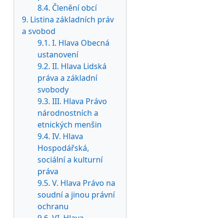
8.4. Členění obcí
9. Listina základních práv
a svobod
9.1. I. Hlava Obecná
ustanovení
9.2. II. Hlava Lidská
práva a základní
svobody
9.3. III. Hlava Právo
národnostních a
etnických menšin
9.4. IV. Hlava
Hospodářská,
sociální a kulturní
práva
9.5. V. Hlava Právo na
soudní a jinou právní
ochranu