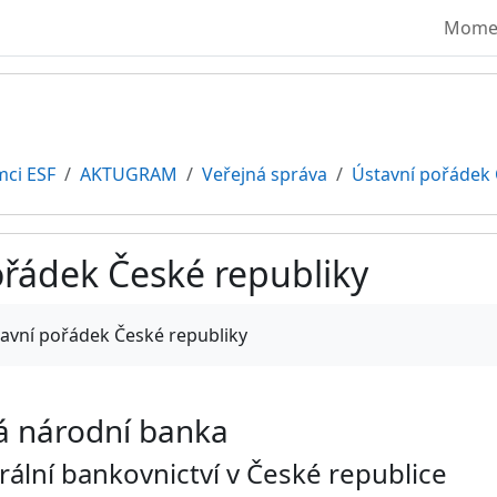
Moment
mci ESF
AKTUGRAM
Veřejná správa
Ústavní pořádek 
ořádek České republiky
vování
tavní pořádek České republiky
á národní banka
trální bankovnictví v České republice