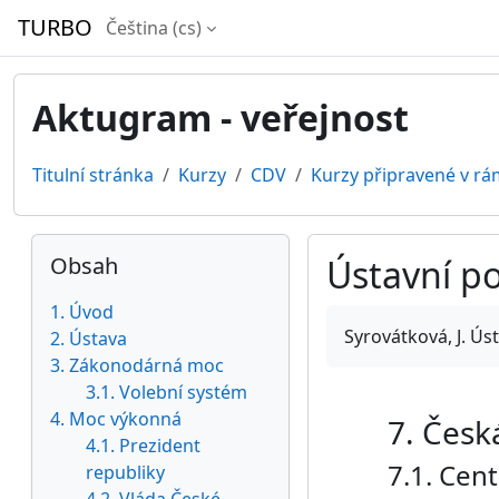
Přejít k hlavnímu obsahu
TURBO
Čeština ‎(cs)‎
Aktugram - veřejnost
Titulní stránka
Kurzy
CDV
Kurzy připravené v rá
Bloky
Přeskočit: Obsah
Obsah
Ústavní p
1. Úvod
Požadavky na absol
Syrovátková, J. Ús
2. Ústava
3. Zákonodárná moc
3.1. Volební systém
4. Moc výkonná
7. Česk
4.1. Prezident
7.1. Cen
republiky