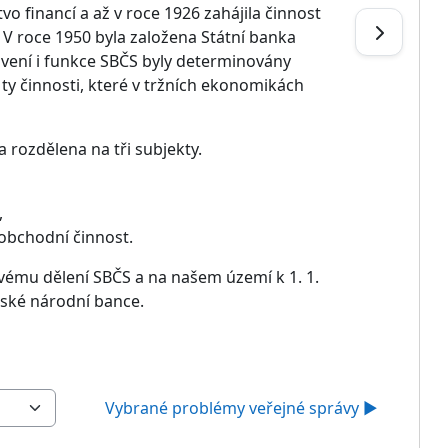
o financí a až v roce 1926 zahájila činnost
V roce 1950 byla založena Státní banka
avení i funkce SBČS byly determinovány
y činnosti, které v tržních ekonomikách
 rozdělena na tři subjekty.
,
obchodní činnost.
vému dělení SBČS a na našem území k 1. 1.
eské národní bance.
Vybrané problémy veřejné správy ▶︎