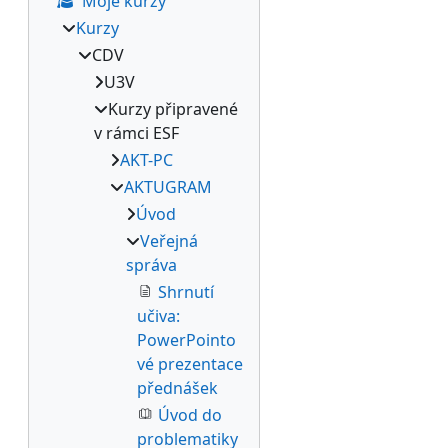
Moje kurzy
Kurzy
CDV
U3V
Kurzy připravené
v rámci ESF
AKT-PC
AKTUGRAM
Úvod
Veřejná
správa
Shrnutí
učiva:
PowerPointo
vé prezentace
přednášek
Úvod do
problematiky