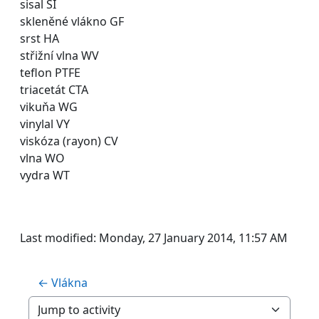
sisal SI
skleněné vlákno GF
srst HA
střižní vlna WV
teflon PTFE
triacetát CTA
vikuňa WG
vinylal VY
viskóza (rayon) CV
vlna WO
vydra WT
Last modified: Monday, 27 January 2014, 11:57 AM
← Vlákna
Jump to activity