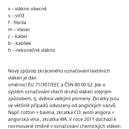
v – vlákno obecně
s – střiž
f - fibrila
m – vlasec
c – kabel
b – kabílek
h – nekonečné vlákno
Nový způsob zkráceného označování textilních
vláken je dán
směrnicí EU 71/307/EEC a ČSN 80 00 52. Jde o
systém označování všech druhů vláken stejným
způsobem, tj. dvěma velkými písmeny. Zkratky jsou
ve většině případů odvozeny od anglických názvů.
Např. cotton = bavlna, zkratka CO; wool angora =
angorská vlna , zkratka WA. V roce 2011 dochází k
normované změně v označování chemických vláken