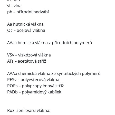
vl - vlna
ph – přírodní hedvábí
Aa hutnická vlákna
Oc – ocelová vlákna
AAa chemická vlákna z přírodních polymerů
VSv – viskózová vlákna
ATs – acetátová střiž
AAAa chemická vlákna ze syntetických polymerů
PESv – polyesterová vlákna
POPs – polypropylénová střiž
PADb – polyamidový kabílek
Rozlišení tvaru vlákna: