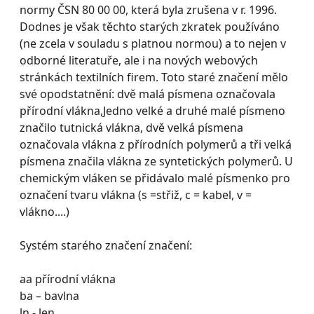
normy ČSN 80 00 00, která byla zrušena v r. 1996.
Dodnes je však těchto starých zkratek používáno
(ne zcela v souladu s platnou normou) a to nejen v
odborné literatuře, ale i na nových webových
stránkách textilních firem. Toto staré značení mělo
své opodstatnění: dvě malá písmena označovala
přírodní vlákna,Jedno velké a druhé malé písmeno
značilo tutnická vlákna, dvě velká písmena
označovala vlákna z přírodních polymerů a tři velká
písmena značila vlákna ze syntetických polymerů. U
chemickým vláken se přidávalo malé písmenko pro
označení tvaru vlákna (s =střiž, c = kabel, v =
vlákno....)
Systém starého značení značení:
aa přírodní vlákna
ba – bavlna
ln - len