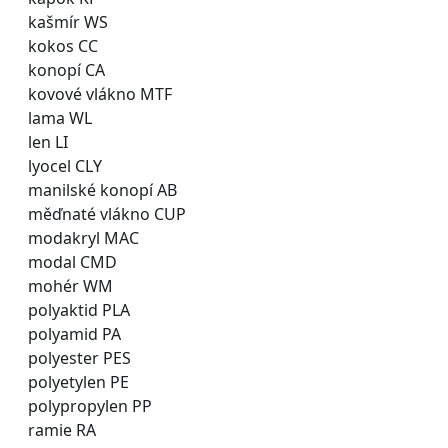
kašmír WS
kokos CC
konopí CA
kovové vlákno MTF
lama WL
len LI
lyocel CLY
manilské konopí AB
měďnaté vlákno CUP
modakryl MAC
modal CMD
mohér WM
polyaktid PLA
polyamid PA
polyester PES
polyetylen PE
polypropylen PP
ramie RA