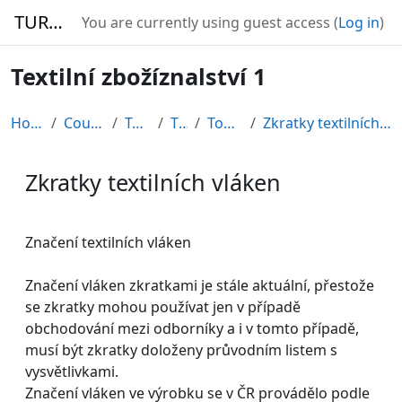
Skip to main content
TURBO
You are currently using guest access (
Log in
)
Textilní zbožíznalství 1
Home
Courses
Textil
TZB
Topic 1
Zkratky textilních vláken
Zkratky textilních vláken
Completion requirements
Značení textilních vláken
Značení vláken zkratkami je stále aktuální, přestože
se zkratky mohou používat jen v případě
obchodování mezi odborníky a i v tomto případě,
musí být zkratky doloženy průvodním listem s
vysvětlivkami.
Značení vláken ve výrobku se v ČR provádělo podle