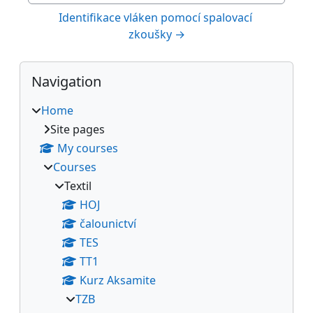
Identifikace vláken pomocí spalovací 
zkoušky →
Blocks
Skip Navigation
Navigation
Home
Site pages
My courses
Courses
Textil
HOJ
čalounictví
TES
TT1
Kurz Aksamite
TZB