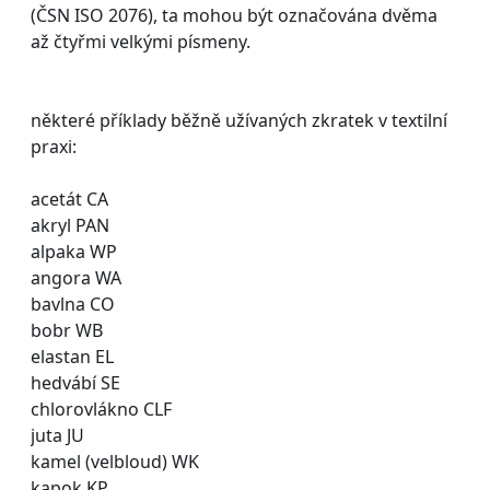
(ČSN ISO 2076), ta mohou být označována dvěma
až čtyřmi velkými písmeny.
některé příklady běžně užívaných zkratek v textilní
praxi:
acetát CA
akryl PAN
alpaka WP
angora WA
bavlna CO
bobr WB
elastan EL
hedvábí SE
chlorovlákno CLF
juta JU
kamel (velbloud) WK
kapok KP