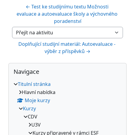
← Test ke studijnímu textu Možnosti 
evaluace a autoevaluace školy a výchovného 
poradenství
Přejít na aktivitu
Doplňující studijní materiál: Autoevaluace - 
výběr z příspěvků →
Bloky
Přeskočit: Navigace
Navigace
Titulní stránka
Hlavní nabídka
Moje kurzy
Kurzy
CDV
U3V
Kurzy připravené v rámci ESF