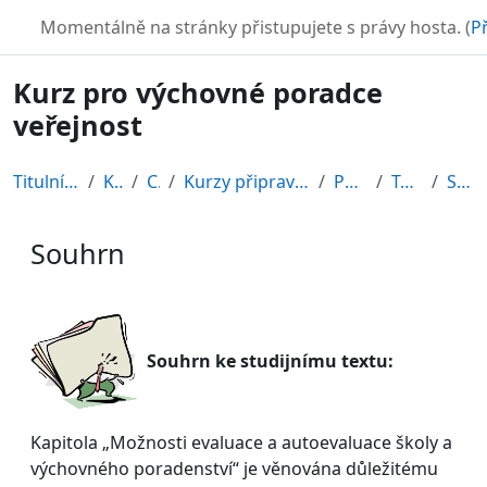
Přejít k hlavnímu obsahu
TURBO
Momentálně na stránky přistupujete s právy hosta. (
Př
Kurz pro výchovné poradce
veřejnost
Titulní stránka
Kurzy
CDV
Kurzy připravené v rámci ESF
POR12_1
Topic 11
Souhrn
Souhrn
Požadavky na absolvování
Souhrn ke studijnímu textu:
Kapitola „Možnosti evaluace a autoevaluace školy a
výchovného poradenství“ je věnována důležitému