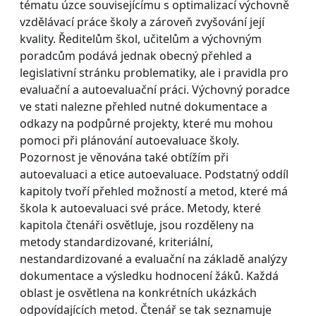
tématu úzce souvisejícímu s optimalizací výchovně
vzdělávací práce školy a zároveň zvyšování její
kvality. Ředitelům škol, učitelům a výchovným
poradcům podává jednak obecný přehled a
legislativní stránku problematiky, ale i pravidla pro
evaluační a autoevaluační práci. Výchovný poradce
ve stati nalezne přehled nutné dokumentace a
odkazy na podpůrné projekty, které mu mohou
pomoci při plánování autoevaluace školy.
Pozornost je věnována také obtížím při
autoevaluaci a etice autoevaluace. Podstatný oddíl
kapitoly tvoří přehled možností a metod, které má
škola k autoevaluaci své práce. Metody, které
kapitola čtenáři osvětluje, jsou rozděleny na
metody standardizované, kriteriální,
nestandardizované a evaluační na základě analýzy
dokumentace a výsledku hodnocení žáků. Každá
oblast je osvětlena na konkrétních ukázkách
odpovídajících metod. Čtenář se tak seznamuje