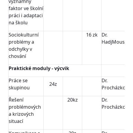
významný
faktor ve školní
práci i adaptaci
na školu
Sociokulturní
16 zk
Dr.
problémy a
HadjMoussov
odchylky v
chování
Praktické moduly - výcvik
Práce se
Dr.
24z
skupinou
Procházková
Řešení
20kz
Dr.
problémových
Procházková
a krizových
situací