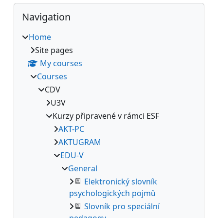
Blocks
Skip Navigation
Navigation
Home
Site pages
My courses
Courses
CDV
U3V
Kurzy připravené v rámci ESF
AKT-PC
AKTUGRAM
EDU-V
General
Elektronický slovník
psychologických pojmů
Slovník pro speciální
pedagogy