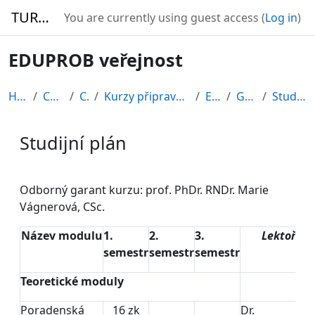
Skip to main content
TURBO
You are currently using guest access (
Log in
)
EDUPROB veřejnost
Home
Courses
CDV
Kurzy připravené v rámci ESF
EDU-V
General
Studijní plán
Studijní plán
Completion requirements
Odborný garant kurzu: prof. PhDr. RNDr. Marie
Vágnerová, CSc.
Název modulu
1.
2.
3.
Lektoři
semestr
semestr
semestr
Teoretické moduly
Poradenská
16 zk
Dr.