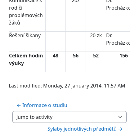
Komunikace s
20z
Dr.
rodiči
Procházková
problémových
žáků
Řešení šikany
20 zk
Dr.
Procházková
Celkem hodin
48
56
52
156
výuky
Last modified: Monday, 27 January 2014, 11:57 AM
← Informace o studiu
Jump to activity
Sylaby jednotlivých předmětů →