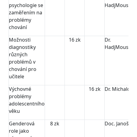
psychologie se
HadjMoussov
zaměřením na
problémy
chování
Možnosti
16 zk
Dr.
diagnostiky
HadjMoussov
různých
problémů v
chování pro
učitele
Výchovné
16 zk
Dr. Michalová
problémy
adolescentního
věku
Genderová
8 zk
Doc. Janošová
role jako