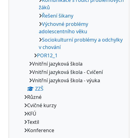
žáků
Řešení šikany
Výchovné problémy
adolescentního věku
Sociokulturní problémy a odchylky
v chování
POR12_1
Vnitřní jazyková škola
Vnitřní jazyková škola - Cvičení
Vnitřní jazyková škola - výuka
ZZŠ
Různé
Cvičné kurzy
KFÚ
Textil
Konference