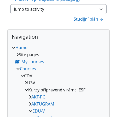
Jump to activity
Studijní plán →
Blocks
Skip Navigation
Navigation
Home
Site pages
My courses
Courses
CDV
U3V
Kurzy připravené v rámci ESF
AKT-PC
AKTUGRAM
EDU-V