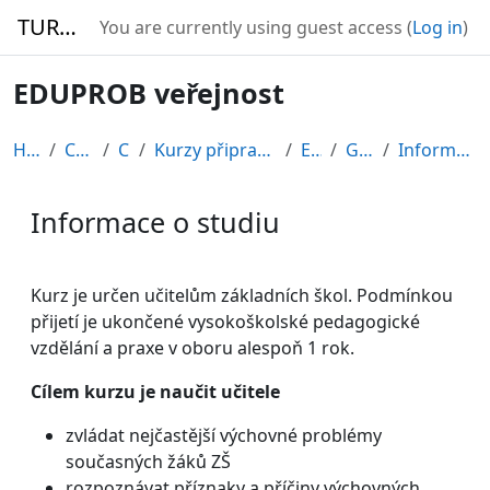
Skip to main content
TURBO
You are currently using guest access (
Log in
)
EDUPROB veřejnost
Home
Courses
CDV
Kurzy připravené v rámci ESF
EDU-V
General
Informace o studiu
Informace o studiu
Completion requirements
Kurz je určen učitelům základních škol. Podmínkou
přijetí je ukončené vysokoškolské pedagogické
vzdělání a praxe v oboru alespoň 1 rok.
Cílem kurzu je naučit učitele
zvládat nejčastější výchovné problémy
současných žáků ZŠ
rozpoznávat příznaky a příčiny výchovných