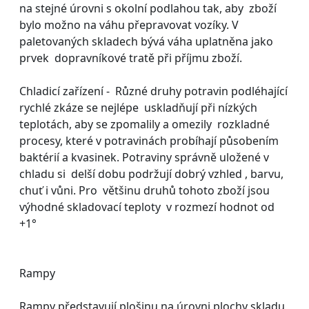
na stejné úrovni s okolní podlahou tak, aby zboží
bylo možno na váhu přepravovat vozíky. V
paletovaných skladech bývá váha uplatněna jako
prvek dopravníkové tratě při příjmu zboží.
Chladicí zařízení - Různé druhy potravin podléhající
rychlé zkáze se nejlépe uskladňují při nízkých
teplotách, aby se zpomalily a omezily rozkladné
procesy, které v potravinách probíhají působením
baktérií a kvasinek. Potraviny správně uložené v
chladu si delší dobu podržují dobrý vzhled , barvu,
chuť i vůni. Pro většinu druhů tohoto zboží jsou
výhodné skladovací teploty v rozmezí hodnot od
+1°
Rampy
Rampy představují plošinu na úrovni plochy skladu