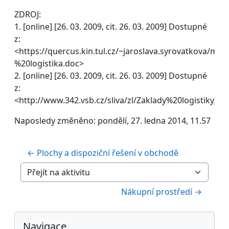
ZDROJ:
1. [online] [26. 03. 2009, cit. 26. 03. 2009] Dostupné
z:
<https://quercus.kin.tul.cz/~jaroslava.syrovatkova/m
%20logistika.doc>
2. [online] [26. 03. 2009, cit. 26. 03. 2009] Dostupné
z:
<http://www.342.vsb.cz/sliva/zl/Zaklady%20logistiky_6.
Naposledy změněno: pondělí, 27. ledna 2014, 11.57
← Plochy a dispoziční řešení v obchodě
Přejít na aktivitu
Nákupní prostředí →
Bloky
Přeskočit: Navigace
Navigace