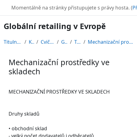
Přejít k hlavnímu obsahu
TURBO
Momentálně na stránky přistupujete s právy hosta. (
Př
Globální retailing v Evropě
Titulní stránka
Kurzy
Cvičné kurzy
GRE08
Topic 9
Mechanizační prostředky ve skladech
Mechanizační prostředky ve
skladech
Požadavky na absolvování
MECHANIZAČNÍ PROSTŘEDKY VE SKLADECH
Druhy skladů
• obchodní sklad
- velký počet dodavatelů i odběratelů