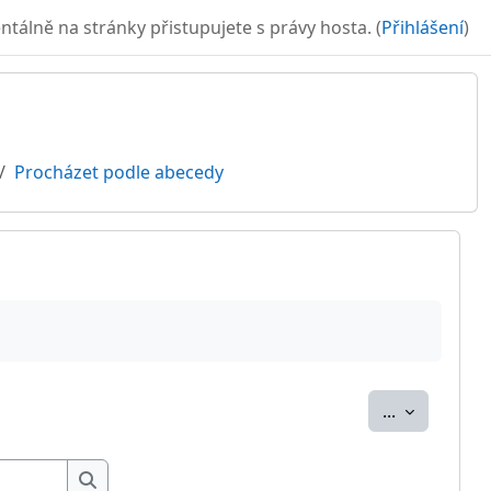
álně na stránky přistupujete s právy hosta. (
Přihlášení
)
Procházet podle abecedy
Exportovat
...
Hledat