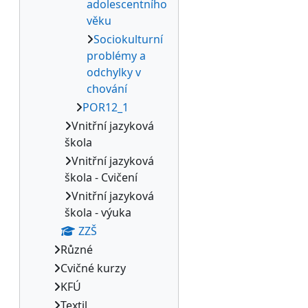
adolescentního
věku
Sociokulturní
problémy a
odchylky v
chování
POR12_1
Vnitřní jazyková
škola
Vnitřní jazyková
škola - Cvičení
Vnitřní jazyková
škola - výuka
ZZŠ
Různé
Cvičné kurzy
KFÚ
Textil