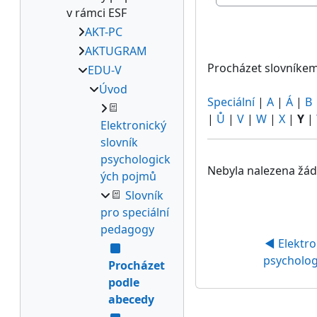
Procházet slovníke
v rámci ESF
AKT-PC
AKTUGRAM
Procházet slovníkem
EDU-V
Úvod
Speciální
|
A
|
Á
|
B
|
Ů
|
V
|
W
|
X
|
Y
|
Elektronický
slovník
psychologick
Nebyla nalezena žád
ých pojmů
Slovník
pro speciální
pedagogy
◀︎ Elektro
psycholog
Procházet
podle
abecedy