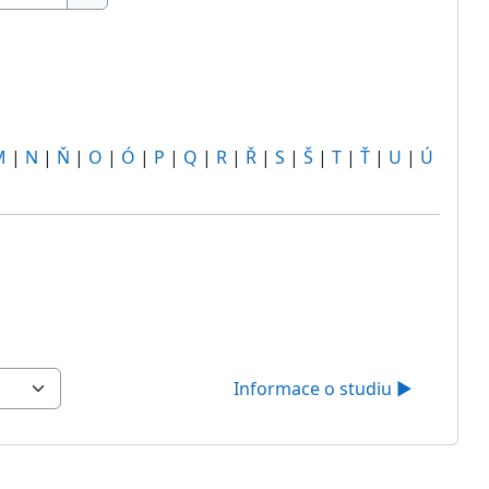
Hledat
M
|
N
|
Ň
|
O
|
Ó
|
P
|
Q
|
R
|
Ř
|
S
|
Š
|
T
|
Ť
|
U
|
Ú
Informace o studiu ▶︎