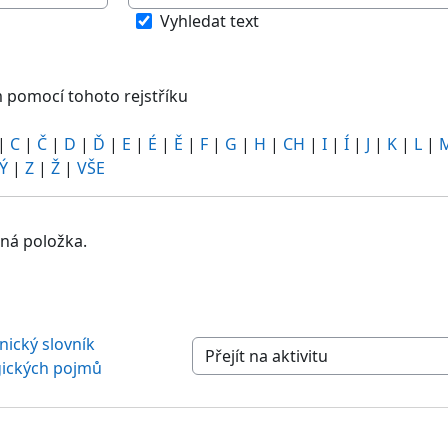
m pomocí tohoto rejstříku
Vyhledat text
 pomocí tohoto rejstříku
|
C
|
Č
|
D
|
Ď
|
E
|
É
|
Ě
|
F
|
G
|
H
|
CH
|
I
|
Í
|
J
|
K
|
L
|
Ý
|
Z
|
Ž
|
VŠE
ná položka.
nický slovník 
Přejít na aktivitu
ických pojmů