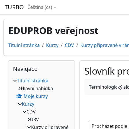
Přejít k hlavnímu obsahu
TURBO
Čeština ‎(cs)‎
EDUPROB veřejnost
Titulní stránka
Kurzy
CDV
Kurzy připravené v rá
Bloky
Přeskočit: Navigace
Navigace
Slovník pr
Titulní stránka
Požadavky na absol
Terminologický sl
Hlavní nabídka
Moje kurzy
Kurzy
CDV
U3V
Kurzy připravené