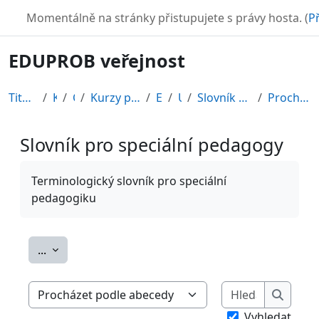
Přejít k hlavnímu obsahu
TURBO
Momentálně na stránky přistupujete s právy hosta. (
Př
EDUPROB veřejnost
Titulní stránka
Kurzy
CDV
Kurzy připravené v rámci ESF
EDU-V
Úvod
Slovník pro speciální pedagogy
Procházet podle abecedy
Slovník pro speciální pedagogy
Požadavky na absolvování
Terminologický slovník pro speciální
pedagogiku
Exportovat položky
...
Hledat
Procházet slovníkem pomocí tohoto rejstříku
Hledat
Vyhledat