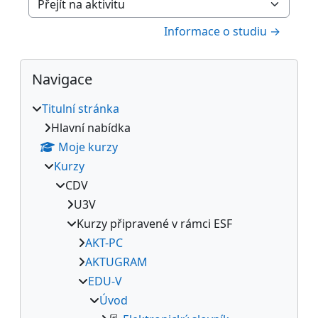
Přejít na aktivitu
Informace o studiu →
Bloky
Přeskočit: Navigace
Navigace
Titulní stránka
Hlavní nabídka
Moje kurzy
Kurzy
CDV
U3V
Kurzy připravené v rámci ESF
AKT-PC
AKTUGRAM
EDU-V
Úvod