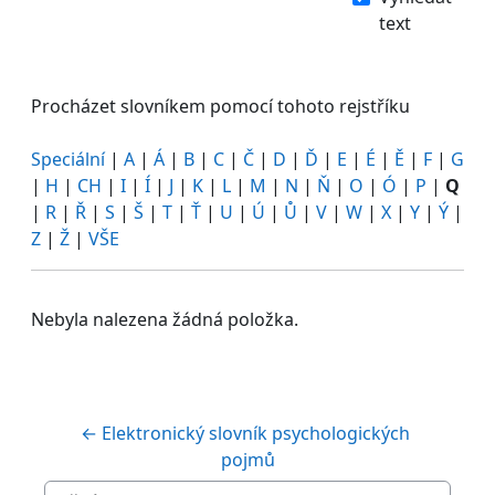
text
Procházet slovníkem pomocí tohoto rejstříku
Speciální
|
A
|
Á
|
B
|
C
|
Č
|
D
|
Ď
|
E
|
É
|
Ě
|
F
|
G
|
H
|
CH
|
I
|
Í
|
J
|
K
|
L
|
M
|
N
|
Ň
|
O
|
Ó
|
P
|
Q
|
R
|
Ř
|
S
|
Š
|
T
|
Ť
|
U
|
Ú
|
Ů
|
V
|
W
|
X
|
Y
|
Ý
|
Z
|
Ž
|
VŠE
Nebyla nalezena žádná položka.
← Elektronický slovník psychologických 
pojmů