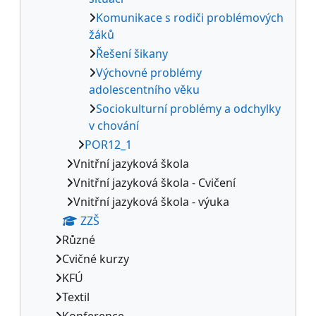
Komunikace s rodiči problémových
žáků
Řešení šikany
Výchovné problémy
adolescentního věku
Sociokulturní problémy a odchylky
v chování
POR12_1
Vnitřní jazyková škola
Vnitřní jazyková škola - Cvičení
Vnitřní jazyková škola - výuka
ZZŠ
Různé
Cvičné kurzy
KFÚ
Textil
Konference